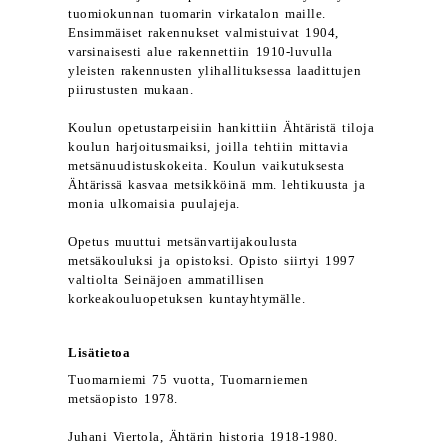
tuomiokunnan tuomarin virkatalon maille.
Ensimmäiset rakennukset valmistuivat 1904,
varsinaisesti alue rakennettiin 1910-luvulla
yleisten rakennusten ylihallituksessa laadittujen
piirustusten mukaan.
Koulun opetustarpeisiin hankittiin Ähtäristä tiloja
koulun harjoitusmaiksi, joilla tehtiin mittavia
metsänuudistuskokeita. Koulun vaikutuksesta
Ähtärissä kasvaa metsikköinä mm. lehtikuusta ja
monia ulkomaisia puulajeja.
Opetus muuttui metsänvartijakoulusta
metsäkouluksi ja opistoksi. Opisto siirtyi 1997
valtiolta Seinäjoen ammatillisen
korkeakouluopetuksen kuntayhtymälle.
Lisätietoa
Tuomarniemi 75 vuotta, Tuomarniemen
metsäopisto 1978.
Juhani Viertola, Ähtärin historia 1918-1980.