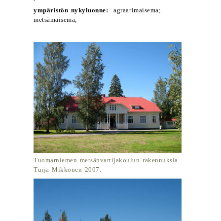
ympäristön nykyluonne:
agraarimaisema;
metsämaisema;
Tuomarniemen metsänvartijakoulun rakennuksia.
Tuija Mikkonen 2007.