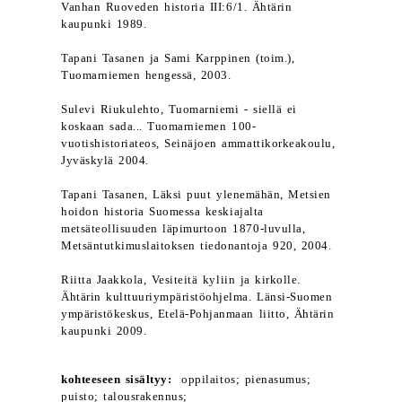
Vanhan Ruoveden historia III:6/1. Ähtärin
kaupunki 1989.
Tapani Tasanen ja Sami Karppinen (toim.),
Tuomarniemen hengessä, 2003.
Sulevi Riukulehto, Tuomarniemi - siellä ei
koskaan sada... Tuomarniemen 100-
vuotishistoriateos, Seinäjoen ammattikorkeakoulu,
Jyväskylä 2004.
Tapani Tasanen, Läksi puut ylenemähän, Metsien
hoidon historia Suomessa keskiajalta
metsäteollisuuden läpimurtoon 1870-luvulla,
Metsäntutkimuslaitoksen tiedonantoja 920, 2004.
Riitta Jaakkola, Vesiteitä kyliin ja kirkolle.
Ähtärin kulttuuriympäristöohjelma. Länsi-Suomen
ympäristökeskus, Etelä-Pohjanmaan liitto, Ähtärin
kaupunki 2009.
kohteeseen sisältyy:
oppilaitos; pienasumus;
puisto; talousrakennus;