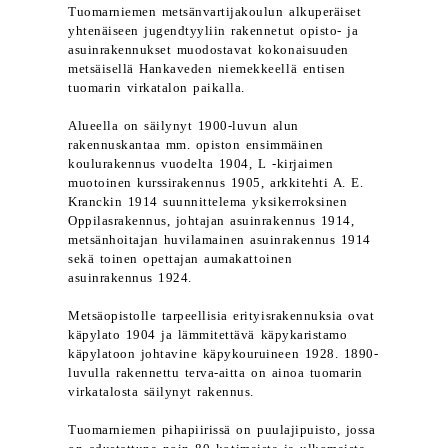
Tuomarniemen metsänvartijakoulun alkuperäiset
yhtenäiseen jugendtyyliin rakennetut opisto- ja
asuinrakennukset muodostavat kokonaisuuden
metsäisellä Hankaveden niemekkeellä entisen
tuomarin virkatalon paikalla.
Alueella on säilynyt 1900-luvun alun
rakennuskantaa mm. opiston ensimmäinen
koulurakennus vuodelta 1904, L -kirjaimen
muotoinen kurssirakennus 1905, arkkitehti A. E.
Kranckin 1914 suunnittelema yksikerroksinen
Oppilasrakennus, johtajan asuinrakennus 1914,
metsänhoitajan huvilamainen asuinrakennus 1914
sekä toinen opettajan aumakattoinen
asuinrakennus 1924.
Metsäopistolle tarpeellisia erityisrakennuksia ovat
käpylato 1904 ja lämmitettävä käpykaristamo
käpylatoon johtavine käpykouruineen 1928. 1890-
luvulla rakennettu terva-aitta on ainoa tuomarin
virkatalosta säilynyt rakennus.
Tuomarniemen pihapiirissä on puulajipuisto, jossa