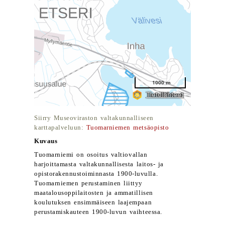
Siirry Museoviraston valtakunnalliseen
karttapalveluun:
Tuomarniemen metsäopisto
Kuvaus
Tuomarniemi on osoitus valtiovallan
harjoittamasta valtakunnallisesta laitos- ja
opistorakennustoiminnasta 1900-luvulla.
Tuomarniemen perustaminen liittyy
maatalousoppilaitosten ja ammatillisen
koulutuksen ensimmäiseen laajempaan
perustamiskauteen 1900-luvun vaihteessa.