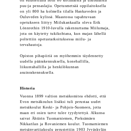
on edustettuna noin 80 kotimaista ja ulkomaista
puu-ja pensaslajia. Opetusmetsää oppilaitoksella
on yli 800 ha kolmella tilalla Hankaveden ja
Ouluveden kylissä. Maastossa tapahtuvaan
opetukseen liittyy Miilukankaalla oleva Erik
Lönnrothin 1910-luvulla rakennuttama Miilumaja,
jota on käytetty tukikohtana, kun majan lähellä
poltettiin opetustarkoituksessa miilu- ja
tervahautoja.
Opiston pihapiiriä on myöhemmin täydennetty
uudella päärakennuksella, konehallilla,
liikuntahallilla ja henkilökunnan
asuinrakennuksella.
Historia
Vuonna 1899 valtion metsäkomitea ehdotti, että
Evon metsäkoulun lisäksi tuli perustaa uudet
metsäkoulut Keski- ja Pohjois-Suomeen, jotta
maan eri osien tarve tulee tyydytettyä. Alkunsa
saivat Ähtärin Tuomarniemen, Pieksämäen
Nikkarilan ja Rovaniemen koulut. Tuomarniemen
metsänvartijakoulu perustettiin 1903 Jyväskylän