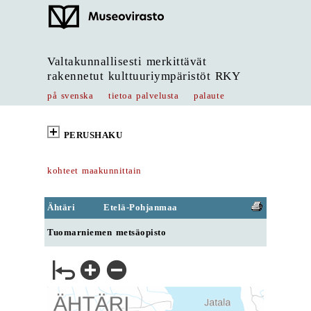
Valtakunnallisesti merkittävät
rakennetut kulttuuriympäristöt RKY
på svenska
tietoa palvelusta
palaute
PERUSHAKU
kohteet maakunnittain
Ähtäri
Etelä-Pohjanmaa
Tuomarniemen metsäopisto