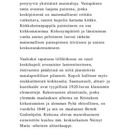
periytyviä yksittäisiä asuintaloja. Vastapäinen
ranta avautuu laajana puistona, jonka
keskipisteenä on maisemallisesti erittäin
vaikuttava, suuren kupolin kattama kirkko.
Kirkkoherranpappila puistoineen on osa
kirkkomaisemaa. Kirkonympäristö ja länsirannan
vanha asutus peltoineen luovat tärkeän
maisemallisen painopisteen tiiviiseen ja uuteen
keskustarakentamiseen.
Vaaleaksi rapatussa tiilikirkossa on suuri
keskikupoli avonaisine lanterniineineen,
ristivarsien päädyissä on niitä jäsennöivät
matalaprofiiliset pilasterit. Kupoli hallitsee myös
niukkailmeistä kirkkosalia. Saarnastuoli, alttari- ja
kuorikaide ovat tyypillisiä 1920-luvun klassismin
elementtejä. Kaksiosainen alttaritaulu, jonka
ylemmän maalauksen aiheena on Kristuksen
kirkastuminen ja alemman Pyhä ehtoollinen, on
vuodelta 1848 ja sen on maalannut Berndt
Godenhjelm. Kirkossa olevan museohuoneen
esineistöön kuuluu mm. keskiaikainen Neitsyt
Maria -aiheinen alttarikaappi.