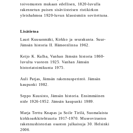
toivomusten mukaan edellisen, 1820-luvulla
rakennetun puisen sisäviisteisen ristikirkon
yleishahmoa 1920-luvun klassismiin sovitettuna.
Lisätietoa
Lauri Kuusanmäki, Kirkko ja seurakunta. Suur-
Jämsän historia II. Hämeenlinna 1962.
Keijo K. Kulha, Vanhan Jämsän historia 1860-
luvulta vuoteen 1925. Vanhan Jämsän
historiatoimikunta 1975.
Auli Patjas, Jämsän rakennusperintö. Jämsän
kaupunki 1982.
Seppo Kuusisto, Jämsän historia. Ensimmäinen
nide 1926-1952. Jämsän kaupunki 1989.
Marja Terttu Knapas ja Soile Tirilä, Suomalaista
kirkkoarkkitehtuuria 1917-1970. Museoviraston
rakennushistorian osaston julkaisuja 30. Helsinki
2006.