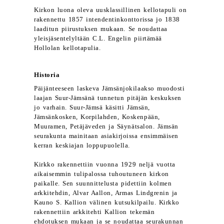
Kirkon luona oleva uusklassillinen kellotapuli on
rakennettu 1857 intendentinkonttorissa jo 1838
laaditun piirustuksen mukaan. Se noudattaa
yleisjäsentelyltään C.L. Engelin piirtämää
Hollolan kellotapulia.
Historia
Päijänteeseen laskeva Jämsänjokilaakso muodosti
laajan Suur-Jämsänä tunnetun pitäjän keskuksen
jo varhain. Suur-Jämsä käsitti Jämsän,
Jämsänkosken, Korpilahden, Koskenpään,
Muuramen, Petäjäveden ja Säynätsalon. Jämsän
seurakunta mainitaan asiakirjoissa ensimmäisen
kerran keskiajan loppupuolella.
Kirkko rakennettiin vuonna 1929 neljä vuotta
aikaisemmin tulipalossa tuhoutuneen kirkon
paikalle. Sen suunnittelusta pidettiin kolmen
arkkitehdin, Alvar Aallon, Armas Lindgrenin ja
Kauno S. Kallion välinen kutsukilpailu. Kirkko
rakennettiin arkkitehti Kallion tekemän
ehdotuksen mukaan ja se noudattaa seurakunnan