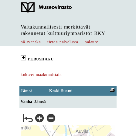
Valtakunnallisesti merkittävät
rakennetut kulttuuriympäristöt RKY
på svenska
tietoa palvelusta
palaute
PERUSHAKU
kohteet maakunnittain
Jämsä
Keski-Suomi
Vanha Jämsä