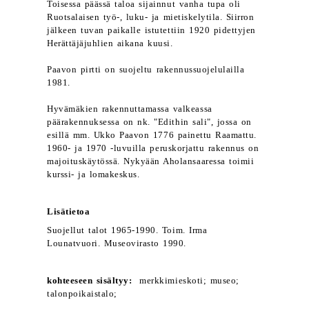
Toisessa päässä taloa sijainnut vanha tupa oli
Ruotsalaisen työ-, luku- ja mietiskelytila. Siirron
jälkeen tuvan paikalle istutettiin 1920 pidettyjen
Herättäjäjuhlien aikana kuusi.
Paavon pirtti on suojeltu rakennussuojelulailla
1981.
Hyvämäkien rakennuttamassa valkeassa
päärakennuksessa on nk. "Edithin sali", jossa on
esillä mm. Ukko Paavon 1776 painettu Raamattu.
1960- ja 1970 -luvuilla peruskorjattu rakennus on
majoituskäytössä. Nykyään Aholansaaressa toimii
kurssi- ja lomakeskus.
Lisätietoa
Suojellut talot 1965-1990. Toim. Irma
Lounatvuori. Museovirasto 1990.
kohteeseen sisältyy:
merkkimieskoti; museo;
talonpoikaistalo;