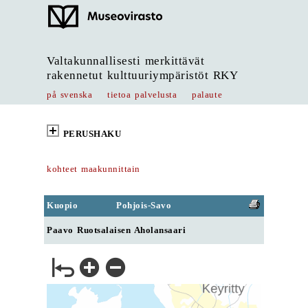
Valtakunnallisesti merkittävät
rakennetut kulttuuriympäristöt RKY
på svenska
tietoa palvelusta
palaute
PERUSHAKU
kohteet maakunnittain
Kuopio
Pohjois-Savo
Paavo Ruotsalaisen Aholansaari