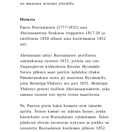
on museona avoinna yleisölle.
Historia
Paavo Ruotsalainen (1777-1852) asui
Aholansaaressa Soukassa torpparina 1817-20 ja
talollisena 1830 alkaen aina kuolemaansa 1852
asti.
Aholansaari säilyi Ruotsalaisen perillisten
omistuksessa vuoteen 1913, jolloin sen osti
Varpaisjärven kirkkoherra Kleofas Hyvämäki.
Sotien jälkeen saari jaettiin kahdeksi tilaksi.
Päärakennuksen seutu jäi ruustinna Hyvämäelle,
jolta Herättäjä-Yhdistys sen peri 1955. Herättäjä-
Yhdistys perusti tuolloin Aholansaarisäätiön, joka
samana vuonna osti myös toisen maatiloista.
Ns. Paavon pirtin kaksi kamaria ovat isännän
ajoilta. Toinen kamari on isännän huone, jonka
huonekalut ovat Ruotsalaisen valmistamat. Talon
päädyssä olevan savutuvan nykyasu ja paikka on
toteutettu Ruotsalaisen kuoleman jälkeen 1852.