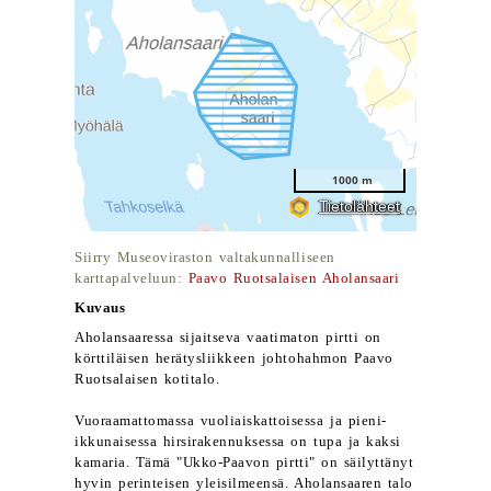
Siirry Museoviraston valtakunnalliseen
karttapalveluun:
Paavo Ruotsalaisen Aholansaari
Kuvaus
Aholansaaressa sijaitseva vaatimaton pirtti on
körttiläisen herätysliikkeen johtohahmon Paavo
Ruotsalaisen kotitalo.
Vuoraamattomassa vuoliaiskattoisessa ja pieni-
ikkunaisessa hirsirakennuksessa on tupa ja kaksi
kamaria. Tämä "Ukko-Paavon pirtti" on säilyttänyt
hyvin perinteisen yleisilmeensä. Aholansaaren talo