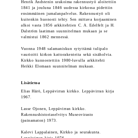
Henrik Andstenin urakoima rakennustyö aloitettiin
1841 ja jouluna 1846 uudessa kirkossa pidettiin
ensimmäinen jumalanpalvelus. Rakennustyö oli
kuitenkin huonosti tehty. Sen mittava korjaaminen
alkoi vasta 1856 arkkitehtien C. A. Edelfelt ja H.
Dalström laatiman suunnitelman mukaan ja se
valmistui 1862 mennessä.
Vuonna 1948 salamaniskun sytyttämä tulipalo
vaurioitti kirkon kattorakenteita sekä sisäholvia.
Kirkko kunnostettiin 1980-luvulla arkkitehti
Heikki Elomaan suunnitelman mukaan.
Lisätietoa
Elias Härö, Leppävirran kirkko. Leppävirran kirja
1967.
Lasse Ojonen, Leppävirran kirkko.
Rakennushistoriaselvitys Museovirasto
(painamaton) 1973.
Kalevi Lappalainen, Kirkko ja seurakunta.