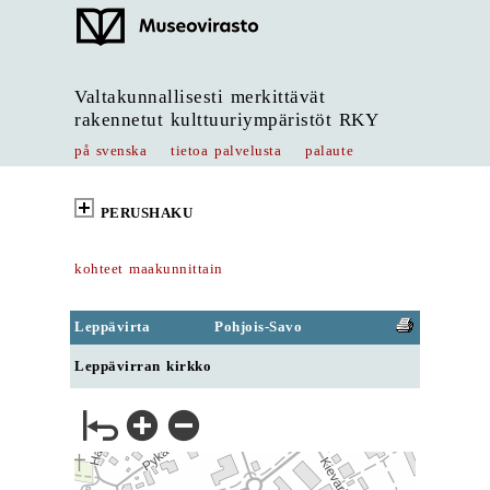
Valtakunnallisesti merkittävät
rakennetut kulttuuriympäristöt RKY
på svenska
tietoa palvelusta
palaute
PERUSHAKU
kohteet maakunnittain
Leppävirta
Pohjois-Savo
Leppävirran kirkko