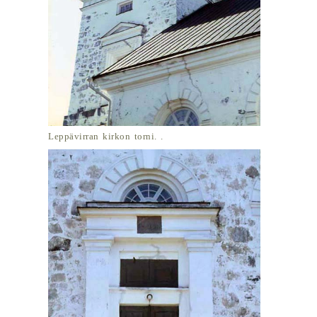
Leppävirran kirkon torni. .