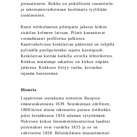
portaaleineen. Kirkko on pitkällisistä suunnittelu-
ja rakentamisvaiheistaan huolimatta tyyliltään
uusklassinen.
Kuusi nelikulmaista pilariparia jakavat kirkon
sisätilan kolmeen laivaan. Pilarit kannattavat
voimakkaasti profiloitua palkistoa.
Kaarevaholvisen keskilaivan päätteenä on neljällä
pylväällä puolipyöreäksi rajattu kuoriapsidi.
Keskilaivaa kiertää kaikilla sivuilla lehterikerros.
Kirkkoa matalampi sakaristo on kirkon itäpään
jatkeena. Kirkkoon liittyy vanha, kiviaidan
rajaama hautausmaa.
Historia
Leppävirran seurakunta erotettiin Kuopion
emäseurakunnasta 1639. Seurakunnan edellinen,
1800-luvun alussa rakennettu puinen ristikirkko
paloi heinäkuussa 1834 salaman sytyttämänä.
Nykyisen kirkon Intendentinkonttorissa laaditut
piirustukset ovat vuodelta 1835 ja ne on
vahvistettu 1838. Helsinkiläisen muurarimestari