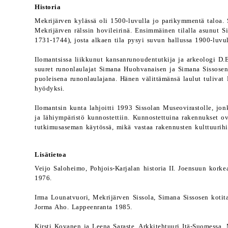
Historia
Mekrijärven kylässä oli 1500-luvulla jo parikymmentä taloa. S
Mekrijärven rälssin hovileirinä. Ensimmäinen tilalla asunut S
1731-1744), josta alkaen tila pysyi suvun hallussa 1900-luvul
Ilomantsissa liikkunut kansanrunoudentutkija ja arkeologi D
suuret runonlaulajat Simana Huohvanaisen ja Simana Sissose
puoleisena runonlaulajana. Hänen välittämänsä laulut tulivat
hyödyksi.
Ilomantsin kunta lahjoitti 1993 Sissolan Museovirastolle, jon
ja lähiympäristö kunnostettiin. Kunnostettuina rakennukset o
tutkimusaseman käytössä, mikä vastaa rakennusten kulttuurihis
Lisätietoa
Veijo Saloheimo, Pohjois-Karjalan historia II. Joensuun korke
1976.
Irma Lounatvuori, Mekrijärven Sissola, Simana Sissosen kotit
Jorma Aho. Lappeenranta 1985.
Kirsti Kovanen ja Leena Saraste, Arkkitehtuuri Itä-Suomessa.