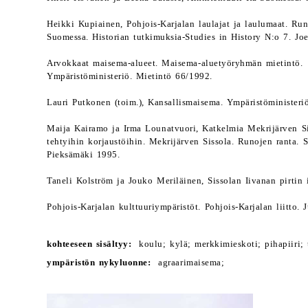
Heikki Kupiainen, Pohjois-Karjalan laulajat ja laulumaat. Run
Suomessa. Historian tutkimuksia-Studies in History N:o 7. Jo
Arvokkaat maisema-alueet. Maisema-aluetyöryhmän mietintö.
Ympäristöministeriö. Mietintö 66/1992.
Lauri Putkonen (toim.), Kansallismaisema. Ympäristöministeri
Maija Kairamo ja Irma Lounatvuori, Katkelmia Mekrijärven Si
tehtyihin korjaustöihin. Mekrijärven Sissola. Runojen ranta. 
Pieksämäki 1995.
Taneli Kolström ja Jouko Meriläinen, Sissolan Iivanan pirtin 
Pohjois-Karjalan kulttuuriympäristöt. Pohjois-Karjalan liitto.
kohteeseen sisältyy:
koulu; kylä; merkkimieskoti; pihapiiri; t
ympäristön nykyluonne:
agraarimaisema;