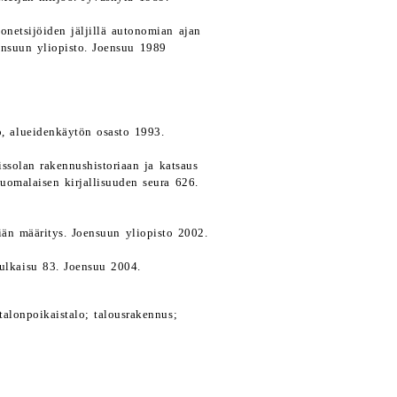
onetsijöiden jäljillä autonomian ajan
ensuun yliopisto. Joensuu 1989
ö, alueidenkäytön osasto 1993.
ssolan rakennushistoriaan ja katsaus
Suomalaisen kirjallisuuden seura 626.
iän määritys. Joensuun yliopisto 2002.
 Julkaisu 83. Joensuu 2004.
alonpoikaistalo; talousrakennus;