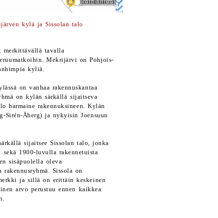
järven kylä ja Sissolan talo
 merkittävällä tavalla
keruumatkoihin. Mekrijärvi on Pohjois-
anhimpia kyliä.
 kylässä on vanhaa rakennuskantaa
yhmä on kylän särkällä sijaitseva
talo harmaine rakennuksineen. Kylän
g-Sirén-Åberg) ja nykyisin Joensuun
ärkällä sijaitsee Sissolan talo, jonka
 sekä 1900-luvulla rakennetuista
en sisäpuolella oleva
va rakennusryhmä. Sissola on
erkki ja sillä on erittäin keskeinen
linen arvo perustuu ennen kaikkea
n.