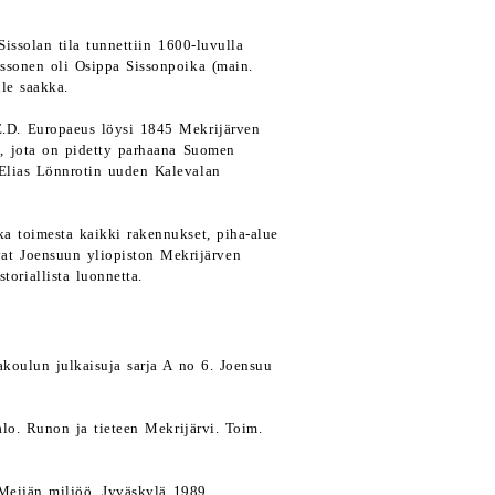
issolan tila tunnettiin 1600-luvulla
issonen oli Osippa Sissonpoika (main.
le saakka.
.E.D. Europaeus löysi 1845 Mekrijärven
n, jota on pidetty parhaana Suomen
 Elias Lönnrotin uuden Kalevalan
ka toimesta kaikki rakennukset, piha-alue
vat Joensuun yliopiston Mekrijärven
toriallista luonnetta.
akoulun julkaisuja sarja A no 6. Joensuu
alo. Runon ja tieteen Mekrijärvi. Toim.
 Meijän miljöö. Jyväskylä 1989.