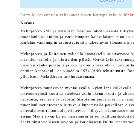
Siirry Museoviraston valtakunnalliseen karttapalveluun:
Mekri
Kuvaus
Mekrijärven kylä ja varsinkin Sissolan rakennuskanta liittyvät
runonlaulajasukuihin ja varhaisimpiin kalevalaisten runojen 
Karjalan vanhimpiin asutusseutuihin lukeutuvan Ilomantsin v
Mekrijärven ja Koitajoen välisellä kannaksella sijaitsevassa
maantien varrella ja tilusteiden päissä. Merkittävin rakennusr
Sissolan vanha pihapiiri ja sen naapurustossa oleva Linnun 
entinen kansakoulu on vuodelta 1924 (Arkkitehtitoimisto Bor
yliopiston Mekrijärven tutkimusasemana.
Mekrijärven rantaviivaa myötäilevällä, kylän läpi kulkevalla s
rakennusryhmä koostuu kahdesta asuinrakennuksesta ja aitasta
navetasta, saunasta ja ladosta. Sissola on ainoa maamme rajoj
runonlauluperinteeseen liittyvä alkuperäisellä paikallaan ole
kalevalaiseen runonlauluperinteeseen liittyvä rakennusmuistom
asema Mekrijärven kylän maisemassa ja sen kulttuurihistorial
henkilöhistorialliseen arvoon ja karjalaiseen kulttuuriperintöö