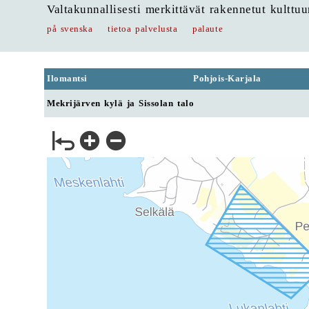
Valtakunnallisesti merkittävät rakennetut kulttu
på svenska
tietoa palvelusta
palaute
Ilomantsi
Pohjois-Karjala
Mekrijärven kylä ja Sissolan talo