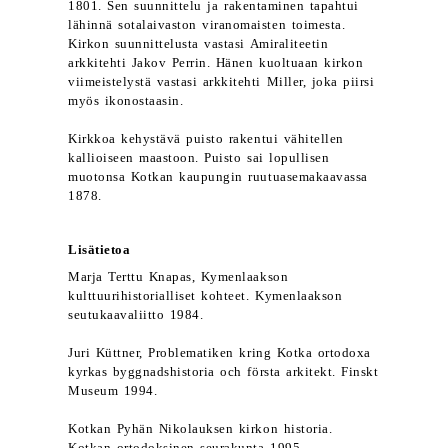
1801. Sen suunnittelu ja rakentaminen tapahtui
lähinnä sotalaivaston viranomaisten toimesta.
Kirkon suunnittelusta vastasi Amiraliteetin
arkkitehti Jakov Perrin. Hänen kuoltuaan kirkon
viimeistelystä vastasi arkkitehti Miller, joka piirsi
myös ikonostaasin.
Kirkkoa kehystävä puisto rakentui vähitellen
kallioiseen maastoon. Puisto sai lopullisen
muotonsa Kotkan kaupungin ruutuasemakaavassa
1878.
Lisätietoa
Marja Terttu Knapas, Kymenlaakson
kulttuurihistorialliset kohteet. Kymenlaakson
seutukaavaliitto 1984.
Juri Küttner, Problematiken kring Kotka ortodoxa
kyrkas byggnadshistoria och första arkitekt. Finskt
Museum 1994.
Kotkan Pyhän Nikolauksen kirkon historia.