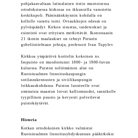
pohjakaavaltaan latinalaisen ristin muotoisessa
ortodoksisessa kirkossa on ikkunoilla varustettu
keskikupoli. Pääsisäänkäynnin kohdalla on
kellolle varattu torni. Oviaukkojen edessä on
pylväspäädyt. Kirkon sisustus, taideteokset ja
esineistö ovat erityisen merkittävät. Ikonostaasin
21 ikonin maalaukset on tehnyt Pietarin
gobeliinitehtaan johtaja, professori Ivan Tupylev.
Kirkkoa ympäröivä korttelin kokoinen ns.
Isopuisto on muodostunut 1800- ja 1900-luvun
kuluessa. Puiston neliömäinen alue on
Ruotsinsalmen linnoituskaupungin
sotilasrakennusten ja siviilikaupungin
leikkauskohdassa. Puiston luonteelle ovat
ominaisia maaston loivat kalliomuodot, rannikolle
tyypillinen puusto ja kevyesti polveilevat
puistokäytävät.
Historia
Kotkan ortodoksinen kirkko valmistui
Ruotsinsalmen linnoitusyhdyskunnan pääkirkoksi