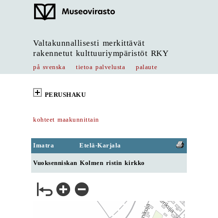
Valtakunnallisesti merkittävät
rakennetut kulttuuriympäristöt RKY
på svenska
tietoa palvelusta
palaute
PERUSHAKU
kohteet maakunnittain
Imatra
Etelä-Karjala
Vuoksenniskan Kolmen ristin kirkko