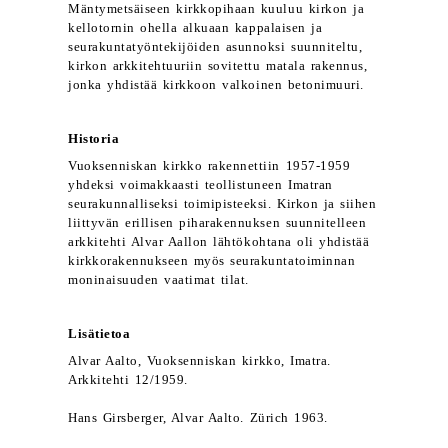
Mäntymetsäiseen kirkkopihaan kuuluu kirkon ja
kellotornin ohella alkuaan kappalaisen ja
seurakuntatyöntekijöiden asunnoksi suunniteltu,
kirkon arkkitehtuuriin sovitettu matala rakennus,
jonka yhdistää kirkkoon valkoinen betonimuuri.
Historia
Vuoksenniskan kirkko rakennettiin 1957-1959
yhdeksi voimakkaasti teollistuneen Imatran
seurakunnalliseksi toimipisteeksi. Kirkon ja siihen
liittyvän erillisen piharakennuksen suunnitelleen
arkkitehti Alvar Aallon lähtökohtana oli yhdistää
kirkkorakennukseen myös seurakuntatoiminnan
moninaisuuden vaatimat tilat.
Lisätietoa
Alvar Aalto, Vuoksenniskan kirkko, Imatra.
Arkkitehti 12/1959.
Hans Girsberger, Alvar Aalto. Zürich 1963.