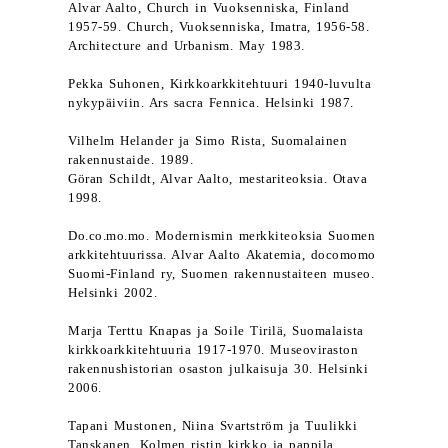
Alvar Aalto, Church in Vuoksenniska, Finland
1957-59. Church, Vuoksenniska, Imatra, 1956-58.
Architecture and Urbanism. May 1983.
Pekka Suhonen, Kirkkoarkkitehtuuri 1940-luvulta
nykypäiviin. Ars sacra Fennica. Helsinki 1987.
Vilhelm Helander ja Simo Rista, Suomalainen
rakennustaide. 1989.
Göran Schildt, Alvar Aalto, mestariteoksia. Otava
1998.
Do.co.mo.mo. Modernismin merkkiteoksia Suomen
arkkitehtuurissa. Alvar Aalto Akatemia, docomomo
Suomi-Finland ry, Suomen rakennustaiteen museo.
Helsinki 2002.
Marja Terttu Knapas ja Soile Tirilä, Suomalaista
kirkkoarkkitehtuuria 1917-1970. Museoviraston
rakennushistorian osaston julkaisuja 30. Helsinki
2006.
Tapani Mustonen, Niina Svartström ja Tuulikki
Tanskanen, Kolmen ristin kirkko ja pappila,