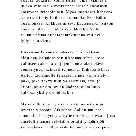
kohoaa Golgatan kolme ristiä, jotka ikkunasta
tuleva valo saa kuvastumaan alttarin takaiseen
kaarevaan seinäpintaan. Myös kuoriosan kapeista
sauvoista tehty lattia on marmoria. Penkistö on
punahonkaa. Kirkkosalin sivuikkunassa on kirkon
ainoa värillinen taideteos, arkkitehti Aallon
suunnittelema orjantappurakruunua esittävä
lyijylasimaalaus.
Kirkko on kokonaisuudessaan voimakkaan
plastinen kolmiosainen tilasommitelma, jossa
vallitsee valon ja varjojen luoma alati elävä
henkistyneen sakraali tunnelma. Kirkkoa leimaa
Aallon tuotannolle tunnusomainen viimeistelyn
jälki, joka näkyy niin valaisimissa, irto- ja
kiintokalusteissa, ovien kädensijoissa kuin
kaikissa yksityiskohdissakin.
Myös kellotornin yläosa on kolmiosainen ja
levenee ylöspäin. Arkkitehti Aallon mukaan
muodolla on pyritty arkkitehtoniseen kuvaan, joka
mahdollisimman selvästi erottuisi ympäristöä
voimakkaasti hallitsevista tehtaiden savupiipuista.