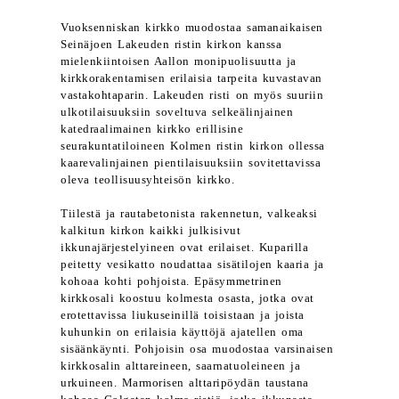
Vuoksenniskan kirkko muodostaa samanaikaisen
Seinäjoen Lakeuden ristin kirkon kanssa
mielenkiintoisen Aallon monipuolisuutta ja
kirkkorakentamisen erilaisia tarpeita kuvastavan
vastakohtaparin. Lakeuden risti on myös suuriin
ulkotilaisuuksiin soveltuva selkeälinjainen
katedraalimainen kirkko erillisine
seurakuntatiloineen Kolmen ristin kirkon ollessa
kaarevalinjainen pientilaisuuksiin sovitettavissa
oleva teollisuusyhteisön kirkko.
Tiilestä ja rautabetonista rakennetun, valkeaksi
kalkitun kirkon kaikki julkisivut
ikkunajärjestelyineen ovat erilaiset. Kuparilla
peitetty vesikatto noudattaa sisätilojen kaaria ja
kohoaa kohti pohjoista. Epäsymmetrinen
kirkkosali koostuu kolmesta osasta, jotka ovat
erotettavissa liukuseinillä toisistaan ja joista
kuhunkin on erilaisia käyttöjä ajatellen oma
sisäänkäynti. Pohjoisin osa muodostaa varsinaisen
kirkkosalin alttareineen, saarnatuoleineen ja
urkuineen. Marmorisen alttaripöydän taustana