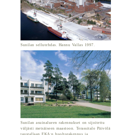
Sunilan sellutehdas. Hannu Vallas 1997.
Sunilan asuinalueen rakennukset on sijoitettu
väljästi metsäiseen maastoon. Terassitalo Päivölä
taustallaan EKA:n huoltorakennus ja