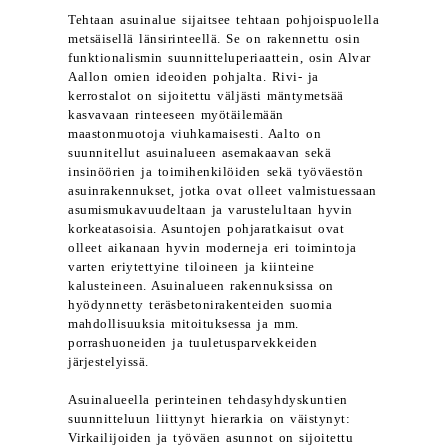
Tehtaan asuinalue sijaitsee tehtaan pohjoispuolella
metsäisellä länsirinteellä. Se on rakennettu osin
funktionalismin suunnitteluperiaattein, osin Alvar
Aallon omien ideoiden pohjalta. Rivi- ja
kerrostalot on sijoitettu väljästi mäntymetsää
kasvavaan rinteeseen myötäilemään
maastonmuotoja viuhkamaisesti. Aalto on
suunnitellut asuinalueen asemakaavan sekä
insinöörien ja toimihenkilöiden sekä työväestön
asuinrakennukset, jotka ovat olleet valmistuessaan
asumismukavuudeltaan ja varustelultaan hyvin
korkeatasoisia. Asuntojen pohjaratkaisut ovat
olleet aikanaan hyvin moderneja eri toimintoja
varten eriytettyine tiloineen ja kiinteine
kalusteineen. Asuinalueen rakennuksissa on
hyödynnetty teräsbetonirakenteiden suomia
mahdollisuuksia mitoituksessa ja mm.
porrashuoneiden ja tuuletusparvekkeiden
järjestelyissä.
Asuinalueella perinteinen tehdasyhdyskuntien
suunnitteluun liittynyt hierarkia on väistynyt:
Virkailijoiden ja työväen asunnot on sijoitettu