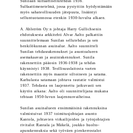
Sunilaan sulfaattisellutehdas 1936.
Sulfaattimenetelmä, jossa pystyttiin hyödyntämään
myös sahateollisuuden jätepuuta, lisääntyi
selluntuotannossa etenkin 1930-luvulta alkaen.
A. Ahlström Oy:n johtaja Harry Gullichsenin
ehdotuksesta arkkitehti Alvar Aalto palkattiin
suunnittelemaan Sunilan sellutehdas ja sen
henkilökunnan asuinalue. Aalto suunnitteli
Sunilan tehdasrakennukset ja asuntoalueen
asemakaavan ja asuinrakennukset. Sunila
rakennettiin pääosin 1936-1938 ja tehdas
käynnistyi 1938. Teollisuuslaitosta varten
rakennettiin myös maantie siltoineen ja satama.
Karhulasta satamaan johtava rautatie valmistui
1937. Tehdasta on laajennettu jatkuvasti sen
käytön aikana: Aalto oli suunnittelijana mukana
tehtaan 1950-luvun laajennusvaiheissa.
Sunilan asuinalueen ensimmäisinä rakennuksina
valmistuivat 1937 toimitusjohtajan asunto
Kantola, johtavien virkailijoiden ja työnjohtajien
rivitalot Rantala ja Mäkelä, joukko huolto-
apurakennuksia sekä työväen pienkerrostalot