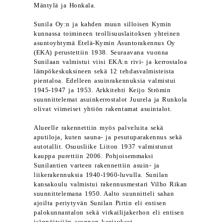
Mäntylä ja Honkala.
Sunila Oy:n ja kahden muun silloisen Kymin
kunnassa toimineen teollisuuslaitoksen yhteinen
asuntoyhtymä Etelä-Kymin Asuntorakennus Oy
(EKA) perustettiin 1938. Seuraavana vuonna
Sunilaan valmistui viisi EKA:n rivi- ja kerrostaloa
lämpökeskuksineen sekä 12 tehdasvalmisteista
pientaloa. Edelleen asuinrakennuksia valmistui
1945-1947 ja 1953. Arkkitehti Keijo Strömin
suunnittelemat asuinkerrostalot Juurela ja Runkola
olivat viimeiset yhtiön rakentamat asuintalot.
Alueelle rakennettiin myös palveluita sekä
aputiloja, kuten sauna- ja pesutuparakennus sekä
autotallit. Osuusliike Liiton 1937 valmistunut
kauppa purettiin 2006. Pohjoisemmaksi
Sunilantien varteen rakennettiin asuin- ja
liikerakennuksia 1940-1960-luvulla. Sunilan
kansakoulu valmistui rakennusmestari Vilho Rikan
suunnittelemana 1950. Aalto suunnitteli sahan
ajoilta periytyvän Sunilan Pirtin eli entisen
palokunnantalon sekä virkailijakerhon eli entisen