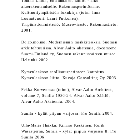
Tommi Lindh, Ensimmäiset lähiöt - alku
aluerakentamiselle. Rakennusperintömme.
Kulttuuriympäristön lukukirja (toim. Irma
Lounatvuori, Lauri Putkonen).
Ympäristöministeriö, Museovirasto, Rakennustieto.
2001.
Do.co.mo.mo. Modernismin merkkiteoksia Suomen
arkkitehtuurissa. Alvar Aalto akatemia, docomomo
Suomi-Finland ry, Suomen rakennustaiteen museo.
Helsinki 2002.
Kymenlaakson teollisuusperinteen kartoitus.
Kymenlaakson liitto. Kuvaja Consulting Oy 2003.
Pekka Korvenmaa (toim.), Alvar Aalto Architect,
volume 7, Sunila 1936-54. Alvar Aalto Säätiö,
Alvar Aalto Akatemia. 2004.
Sunila - kylät piipun varjossa. Pro Sunila 2004.
Ulla-Maria Haikka, Kimmo Keskinen, Rurik
Wasastjerna, Sunila - kylät piipun varjossa II. Pro
Sunila 2006.