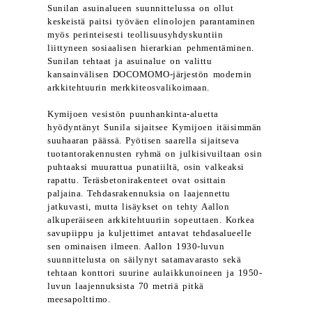
Sunilan asuinalueen suunnittelussa on ollut
keskeistä paitsi työväen elinolojen parantaminen
myös perinteisesti teollisuusyhdyskuntiin
liittyneen sosiaalisen hierarkian pehmentäminen.
Sunilan tehtaat ja asuinalue on valittu
kansainvälisen DOCOMOMO-järjestön modernin
arkkitehtuurin merkkiteosvalikoimaan.
Kymijoen vesistön puunhankinta-aluetta
hyödyntänyt Sunila sijaitsee Kymijoen itäisimmän
suuhaaran päässä. Pyötisen saarella sijaitseva
tuotantorakennusten ryhmä on julkisivuiltaan osin
puhtaaksi muurattua punatiiltä, osin valkeaksi
rapattu. Teräsbetonirakenteet ovat osittain
paljaina. Tehdasrakennuksia on laajennettu
jatkuvasti, mutta lisäykset on tehty Aallon
alkuperäiseen arkkitehtuuriin sopeuttaen. Korkea
savupiippu ja kuljettimet antavat tehdasalueelle
sen ominaisen ilmeen. Aallon 1930-luvun
suunnittelusta on säilynyt satamavarasto sekä
tehtaan konttori suurine aulaikkunoineen ja 1950-
luvun laajennuksista 70 metriä pitkä
meesapolttimo.