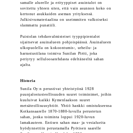
samalle alueelle ja erityyppiset asuintalot on
sovitettu yhteen siten, että vain asunnon koko on
kertonut asukkaiden aseman yrityksessä.
Julkisivumateriaalina on useimmiten valkoiseksi
slammattu punatiili.
Puistolan tehdasvalmisteiset tyyppipientalot
sijaitsevat asuinalueen pohjoispäässä. Asuinalueen
ulkopuolella on kokoontumis-, urheilu- ja
harrastustilana toimiva Sunilan Pirtti, joka
periytyy selluloosatehdasta edeltäneeltä sahan
ajalta.
Historia
Sunila Oy:n perustivat yhteistyönä 1928
puunjalostusteollisuuden suuret toiminimet, joihin
kuuluivat kaikki Kymenlaakson suuret
metsäteollisuusyhtiöt. Yhtiö hankki omistukseensa
Kotkansaarelle 1870-1880-luvulla perustetun
sahan, jonka toiminta loppui 1920-luvun
lamakauteen. Entisen sahan maa- ja vesialueita
hyödynnettiin perustamalla Pyötisen saarelle