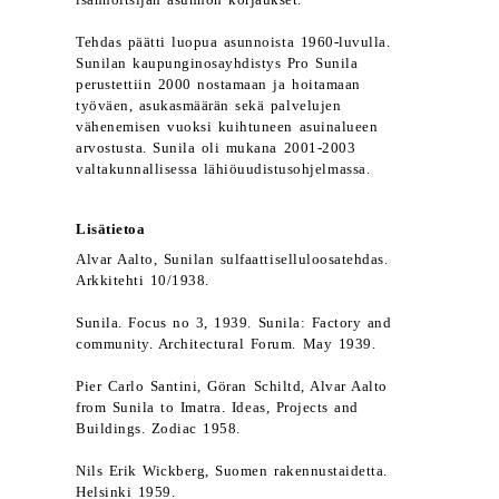
isännöitsijän asunnon korjaukset.
Tehdas päätti luopua asunnoista 1960-luvulla.
Sunilan kaupunginosayhdistys Pro Sunila
perustettiin 2000 nostamaan ja hoitamaan
työväen, asukasmäärän sekä palvelujen
vähenemisen vuoksi kuihtuneen asuinalueen
arvostusta. Sunila oli mukana 2001-2003
valtakunnallisessa lähiöuudistusohjelmassa.
Lisätietoa
Alvar Aalto, Sunilan sulfaattiselluloosatehdas.
Arkkitehti 10/1938.
Sunila. Focus no 3, 1939. Sunila: Factory and
community. Architectural Forum. May 1939.
Pier Carlo Santini, Göran Schiltd, Alvar Aalto
from Sunila to Imatra. Ideas, Projects and
Buildings. Zodiac 1958.
Nils Erik Wickberg, Suomen rakennustaidetta.
Helsinki 1959.