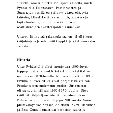
suureksi osaksi purettu Pielisjoen alueelta, mutta
Pyhäselällä Tikansaaren, Pesolansaaren ja
Suursaaren vesillä on säilynyt uittoa ohjaavia
laitteita, kiinnikkeitä, varastointi-, niputus- ja
lajittelualueita, laitureita sekä uittoon
osallistuneiden työntekijöiden asumuksia.
Uittoon liittyvistä rakennuksista on jäljellä kuusi
työjohtajan- ja miehistökämppää ja yksi venevaja-
varasto.
Historia
Uitto Pyhäselällä alkoi irtouittona 1800-luvun
loppupuolella ja merkittäväksi uittoväyläksi se
muodostui 1870-luvulla. Nippu-uitto alkoi 1890-
luvulla. Uittoreitit kulkivat pohjoisesta etelään
Pesolansaaren molemmin puolin. Uittomäärät
olivat suurimmillaan 1960-1970-luvulla. Uitto
työllisti lähipitäjien miehiä, parhaimmillaan
Pyhäselän uittotöissä oli jopa 200 miestä. Suuret
puutavarayhtiöt Kaukas, Ahlström, Kymi, Hackman
ja Enso-Gutzeit omistivat keskeiset saaret ja