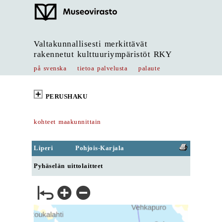
Valtakunnallisesti merkittävät
rakennetut kulttuuriympäristöt RKY
på svenska
tietoa palvelusta
palaute
PERUSHAKU
kohteet maakunnittain
Liperi
Pohjois-Karjala
Pyhäselän uittolaitteet