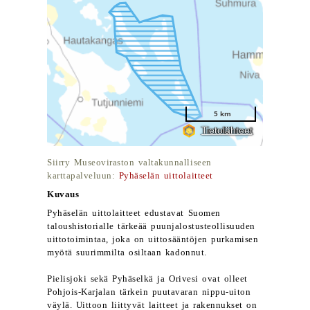
Siirry Museoviraston valtakunnalliseen
karttapalveluun:
Pyhäselän uittolaitteet
Kuvaus
Pyhäselän uittolaitteet edustavat Suomen
taloushistorialle tärkeää puunjalostusteollisuuden
uittotoimintaa, joka on uittosääntöjen purkamisen
myötä suurimmilta osiltaan kadonnut.
Pielisjoki sekä Pyhäselkä ja Orivesi ovat olleet
Pohjois-Karjalan tärkein puutavaran nippu-uiton
väylä. Uittoon liittyvät laitteet ja rakennukset on