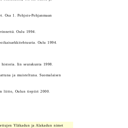
eet. Osa 1. Pohjois-Pohjanmaan
erinnettä. Oulu 1994.
oikaisarkkitehtuuria. Oulu 1994.
historia. Iin seurakunta 1998.
ttuna ja muisteltuna. Suomalaisen
 liitto, Oulun tiepiiri 2000.
tettujen Yläkadun ja Alakadun nimet