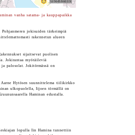
aminan vanha satama- ja kauppapaikka
n Pohjanmeren jokisuiden tärkeimpiä
nittelemattomasti rakennetun alueen
kennukset sijaitsevat puolisen
la. Jokirantaa myötäileviä
t ja palosolat. Jokitörmässä on
 Aarne Hytösen suunnittelema tiilikirkko
inan ulkopuolella, Iijoen törmällä on
ruununsaarella Haminan edustalla.
eskiajan lopulla Iin Hamina tunnettiin