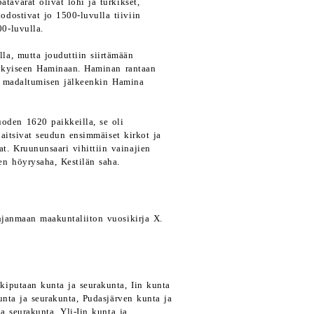
tavarat olivat lohi ja turkikset,
dostivat jo 1500-luvulla tiiviin
0-luvulla.
lla, mutta jouduttiin siirtämään
nykyiseen Haminaan. Haminan rantaan
n madaltumisen jälkeenkin Hamina
oden 1620 paikkeilla, se oli
ijaitsivat seudun ensimmäiset kirkot ja
at. Kruununsaari vihittiin vainajien
n höyrysaha, Kestilän saha.
ohjanmaan maakuntaliiton vuosikirja X.
kiputaan kunta ja seurakunta, Iin kunta
nta ja seurakunta, Pudasjärven kunta ja
a seurakunta, Yli-Iin kunta ja