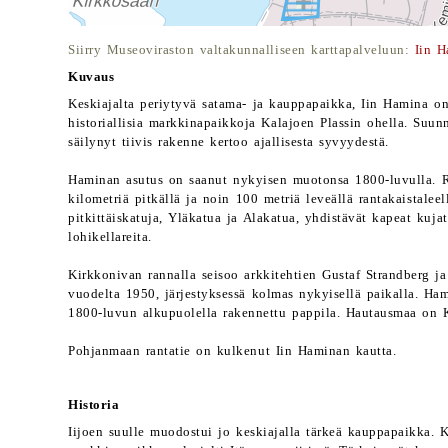
Siirry Museoviraston valtakunnalliseen karttapalveluun:
Iin H
Kuvaus
Keskiajalta periytyvä satama- ja kauppapaikka, Iin Hamina o
historiallisia markkinapaikkoja Kalajoen Plassin ohella. Suun
säilynyt tiivis rakenne kertoo ajallisesta syvyydestä.
Haminan asutus on saanut nykyisen muotonsa 1800-luvulla. Ra
kilometriä pitkällä ja noin 100 metriä leveällä rantakaistaleel
pitkittäiskatuja, Yläkatua ja Alakatua, yhdistävät kapeat kuja
lohikellareita.
Kirkkonivan rannalla seisoo arkkitehtien Gustaf Strandberg ja
vuodelta 1950, järjestyksessä kolmas nykyisellä paikalla. Ham
1800-luvun alkupuolella rakennettu pappila. Hautausmaa on K
Pohjanmaan rantatie on kulkenut Iin Haminan kautta.
Historia
Iijoen suulle muodostui jo keskiajalla tärkeä kauppapaikka. K