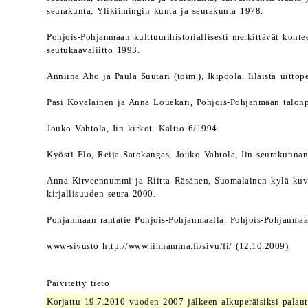
seurakunta, Ylikiimingin kunta ja seurakunta 1978.
Pohjois-Pohjanmaan kulttuurihistoriallisesti merkittävät koht
seutukaavaliitto 1993.
Anniina Aho ja Paula Suutari (toim.), Ikipoola. Iiläistä uittop
Pasi Kovalainen ja Anna Louekari, Pohjois-Pohjanmaan talonp
Jouko Vahtola, Iin kirkot. Kaltio 6/1994.
Kyösti Elo, Reija Satokangas, Jouko Vahtola, Iin seurakunnan 
Anna Kirveennummi ja Riitta Räsänen, Suomalainen kylä kuva
kirjallisuuden seura 2000.
Pohjanmaan rantatie Pohjois-Pohjanmaalla. Pohjois-Pohjanmaan
www-sivusto http://www.iinhamina.fi/sivu/fi/ (12.10.2009).
Päivitetty tieto
Korjattu 19.7.2010 vuoden 2007 jälkeen alkuperäisiksi palau