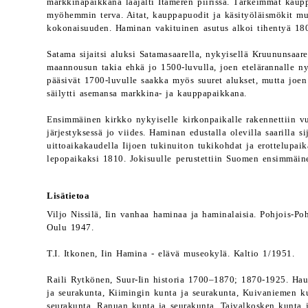
markkinapaikkana laajalti Itämeren piirissä. Tärkeimmät kauppa
myöhemmin terva. Aitat, kauppapuodit ja käsityöläismökit muo
kokonaisuuden. Haminan vakituinen asutus alkoi tihentyä 180
Satama sijaitsi aluksi Satamasaarella, nykyisellä Kruununsaare
maannousun takia ehkä jo 1500-luvulla, joen etelärannalle 
pääsivät 1700-luvulle saakka myös suuret alukset, mutta joe
säilytti asemansa markkina- ja kauppapaikkana.
Ensimmäinen kirkko nykyiselle kirkonpaikalle rakennettiin vu
järjestyksessä jo viides. Haminan edustalla olevilla saarilla s
uittoaikakaudella Iijoen tukinuiton tukikohdat ja erottelupaik
lepopaikaksi 1810. Jokisuulle perustettiin Suomen ensimmäine
Lisätietoa
Viljo Nissilä, Iin vanhaa haminaa ja haminalaisia. Pohjois-P
Oulu 1947.
T.I. Itkonen, Iin Hamina - elävä museokylä. Kaltio 1/1951.
Raili Rytkönen, Suur-Iin historia 1700–1870; 1870-1925. Hau
ja seurakunta, Kiimingin kunta ja seurakunta, Kuivaniemen ku
seurakunta, Ranuan kunta ja seurakunta, Taivalkosken kunta j