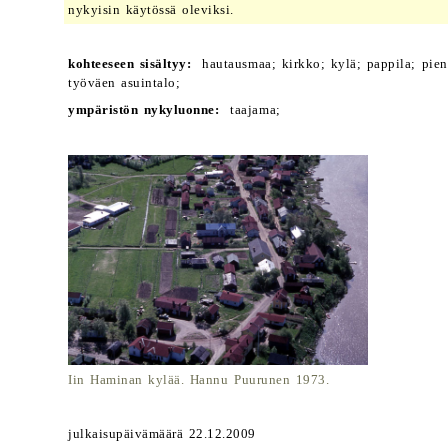
nykyisin käytössä oleviksi.
kohteeseen sisältyy:
hautausmaa; kirkko; kylä; pappila; piensa
työväen asuintalo;
ympäristön nykyluonne:
taajama;
Iin Haminan kylää. Hannu Puurunen 1973.
julkaisupäivämäärä 22.12.2009