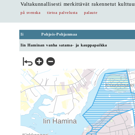
Valtakunnallisesti merkittävät rakennetut kulttu
på svenska
tietoa palvelusta
palaute
Ii
Pohjois-Pohjanmaa
Iin Haminan vanha satama- ja kauppapaikka