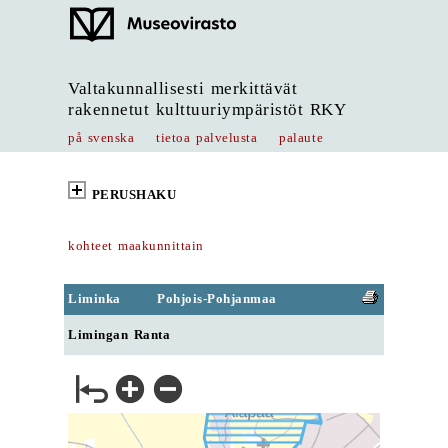
Valtakunnallisesti merkittävät
rakennetut kulttuuriympäristöt RKY
på svenska
tietoa palvelusta
palaute
PERUSHAKU
kohteet maakunnittain
Liminka
Pohjois-Pohjanmaa
Limingan Ranta