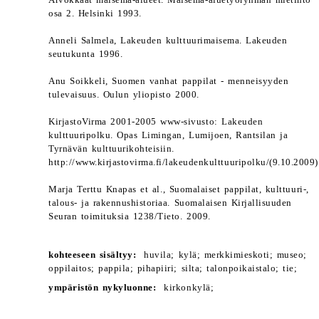
Arvokkaat maisema-alueet. Maisema-aluetyöryhmän mietintö
osa 2. Helsinki 1993.
Anneli Salmela, Lakeuden kulttuurimaisema. Lakeuden
seutukunta 1996.
Anu Soikkeli, Suomen vanhat pappilat - menneisyyden
tulevaisuus. Oulun yliopisto 2000.
KirjastoVirma 2001-2005 www-sivusto: Lakeuden
kulttuuripolku. Opas Limingan, Lumijoen, Rantsilan ja
Tyrnävän kulttuurikohteisiin.
http://www.kirjastovirma.fi/lakeudenkulttuuripolku/(9.10.2009)
Marja Terttu Knapas et al., Suomalaiset pappilat, kulttuuri-,
talous- ja rakennushistoriaa. Suomalaisen Kirjallisuuden
Seuran toimituksia 1238/Tieto. 2009.
kohteeseen sisältyy:
huvila; kylä; merkkimieskoti; museo;
oppilaitos; pappila; pihapiiri; silta; talonpoikaistalo; tie;
ympäristön nykyluonne:
kirkonkylä;