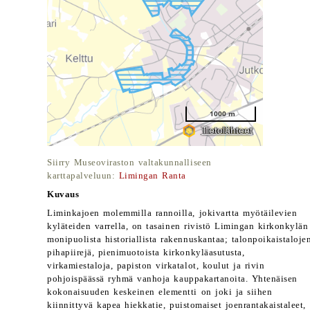
Siirry Museoviraston valtakunnalliseen
karttapalveluun:
Limingan Ranta
Kuvaus
Liminkajoen molemmilla rannoilla, jokivartta myötäilevien
kyläteiden varrella, on tasainen rivistö Limingan kirkonkylän
monipuolista historiallista rakennuskantaa; talonpoikaistaloje
pihapiirejä, pienimuotoista kirkonkyläasutusta,
virkamiestaloja, papiston virkatalot, koulut ja rivin
pohjoispäässä ryhmä vanhoja kauppakartanoita. Yhtenäisen
kokonaisuuden keskeinen elementti on joki ja siihen
kiinnittyvä kapea hiekkatie, puistomaiset joenrantakaistaleet,