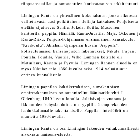
riippuansassillat ja rantatonttien korkeatasoisen arkkitehtuuri.
Limingan Ranta on yhtenäinen kokonaisuus, jonka alkuosan
valitettavasti uusi poikittainen tielinja katkaisee. Pohjoisesta
etelään sijaitsevat Sunila, Jokela, Kotila, Mustonen,
kanttorila, pappila, Härmälä, Ranta-Juustila, Maja, Okkonen j
Ranta-Riiku, Pohjois-Pohjanmaan ensimmäinen kansakoulu,
"Kivikoulu", Abraham Ojanperän huvila "Aappola",
kotiseutumuseo, kansanopiston rakennukset, Nikula, Piipari,
Poutala, Foudila, Vuotila, Vilho Lammen kotitalo eli
Matinlauri, Kaitera ja Pyyvilä. Limingan Rannan alueella on
myös Nikulan talo 1860-luvulta sekä 1914 valmistunut
entinen kunnallistalo.
Limingan pappilan kaksikerroksisen, aumakattoisen
empirerakennuksen on suunnitellut lääninarkkitehti J.
Oldenburg 1840-luvun lopulla. Julkisivujen vuoraus ja
ikkunoiden kehyslaudoitus on tyypillistä empirekauden
laadukkaimmalle rakentamiselle. Pappilan interiöörit on
muutettu 1980-luvulla.
Limingan Ranta on osa Limingan lakeuden valtakunnallisesti
arvokasta maisema-aluetta.