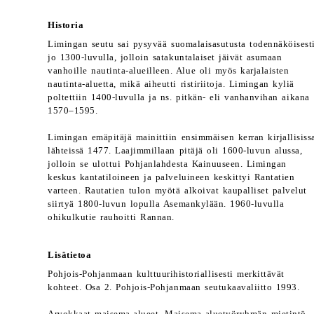
Historia
Limingan seutu sai pysyvää suomalaisasutusta todennäköisest
jo 1300-luvulla, jolloin satakuntalaiset jäivät asumaan
vanhoille nautinta-alueilleen. Alue oli myös karjalaisten
nautinta-aluetta, mikä aiheutti ristiriitoja. Limingan kyliä
poltettiin 1400-luvulla ja ns. pitkän- eli vanhanvihan aikana
1570–1595.
Limingan emäpitäjä mainittiin ensimmäisen kerran kirjallisiss
lähteissä 1477. Laajimmillaan pitäjä oli 1600-luvun alussa,
jolloin se ulottui Pohjanlahdesta Kainuuseen. Limingan
keskus kantatiloineen ja palveluineen keskittyi Rantatien
varteen. Rautatien tulon myötä alkoivat kaupalliset palvelut
siirtyä 1800-luvun lopulla Asemankylään. 1960-luvulla
ohikulkutie rauhoitti Rannan.
Lisätietoa
Pohjois-Pohjanmaan kulttuurihistoriallisesti merkittävät
kohteet. Osa 2. Pohjois-Pohjanmaan seutukaavaliitto 1993.