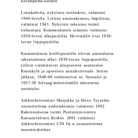
koeampuma-aseman.
Lottakahvila, nykyinen sotilaskoti, valmistui
1940-luvulla. Lottien asuinrakennus, Impilinna,
valmistui 1941. Nykyisin rakennus toimii
esikuntana. Kommendantin toimisto valmistui
1930-luvun alkupuolella. Hevostallit ovat 1930-
luvun loppupuolelta.
Kasarmialueen koillispuolella olevan asuinalueen
rakentaminen alkoi 1930-luvun loppupuolella,
jolloin valmistuivat aliupseerien asuntoalue
Rantakylä ja upseerien asuinkerrostalo. Sotien
jälkeen, 1948-49 valmistuivat ns. Susitalot ja
1957-58 Selvaag-menetelmällä rakennetut
asuintalot.
Arkkitehtitoimisto Marjukka ja Hirvo Tyynilän
suunnittelema uudisrakennus valmistui 1992.
Rakennuksessa toimii Puolustusvoimien
Kansainvälinen Keskus. 2001 valmistui
Arkkitehtitoimisto CJN Oy:n suunnittelema
muonituskeskus.