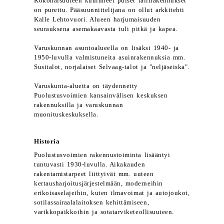
Kokonaisuuteen kuuluneet puiset tallirakennukset
on purettu. Pääsuunnittelijana on ollut arkkitehti
Kalle Lehtovuori. Alueen harjumaisuuden
seurauksena asemakaavasta tuli pitkä ja kapea.
Varuskunnan asuntoalueella on lisäksi 1940- ja
1950-luvulla valmistuneita asuinrakennuksia mm.
Susitalot, norjalaiset Selvaag-talot ja "neljäseiska".
Varuskunta-aluetta on täydennetty
Puolustusvoimien kansainvälisen keskuksen
rakennuksilla ja varuskunnan
muonituskeskuksella.
Historia
Puolustusvoimien rakennustoiminta lisääntyi
tuntuvasti 1930-luvulla. Aikakauden
rakentamistarpeet liittyivät mm. uuteen
kertausharjoitusjärjestelmään, moderneihin
erikoisaselajeihin, kuten ilmavoimat ja autojoukot,
sotilassairaalalaitoksen kehittämiseen,
varikkopaikkoihin ja sotatarviketeollisuuteen.