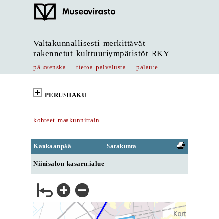
Valtakunnallisesti merkittävät
rakennetut kulttuuriympäristöt RKY
på svenska
tietoa palvelusta
palaute
PERUSHAKU
kohteet maakunnittain
Kankaanpää
Satakunta
Niinisalon kasarmialue