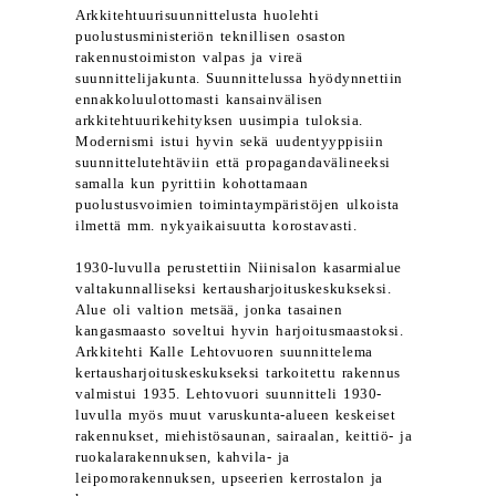
Arkkitehtuurisuunnittelusta huolehti
puolustusministeriön teknillisen osaston
rakennustoimiston valpas ja vireä
suunnittelijakunta. Suunnittelussa hyödynnettiin
ennakkoluulottomasti kansainvälisen
arkkitehtuurikehityksen uusimpia tuloksia.
Modernismi istui hyvin sekä uudentyyppisiin
suunnittelutehtäviin että propagandavälineeksi
samalla kun pyrittiin kohottamaan
puolustusvoimien toimintaympäristöjen ulkoista
ilmettä mm. nykyaikaisuutta korostavasti.
1930-luvulla perustettiin Niinisalon kasarmialue
valtakunnalliseksi kertausharjoituskeskukseksi.
Alue oli valtion metsää, jonka tasainen
kangasmaasto soveltui hyvin harjoitusmaastoksi.
Arkkitehti Kalle Lehtovuoren suunnittelema
kertausharjoituskeskukseksi tarkoitettu rakennus
valmistui 1935. Lehtovuori suunnitteli 1930-
luvulla myös muut varuskunta-alueen keskeiset
rakennukset, miehistösaunan, sairaalan, keittiö- ja
ruokalarakennuksen, kahvila- ja
leipomorakennuksen, upseerien kerrostalon ja