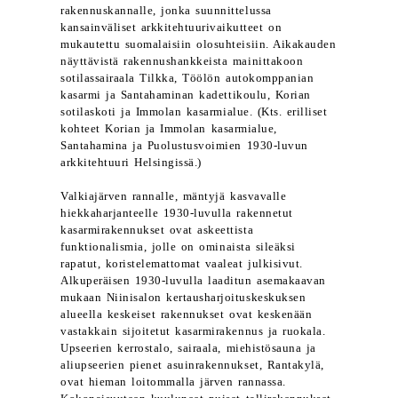
rakennuskannalle, jonka suunnittelussa
kansainväliset arkkitehtuurivaikutteet on
mukautettu suomalaisiin olosuhteisiin. Aikakauden
näyttävistä rakennushankkeista mainittakoon
sotilassairaala Tilkka, Töölön autokomppanian
kasarmi ja Santahaminan kadettikoulu, Korian
sotilaskoti ja Immolan kasarmialue. (Kts. erilliset
kohteet Korian ja Immolan kasarmialue,
Santahamina ja Puolustusvoimien 1930-luvun
arkkitehtuuri Helsingissä.)
Valkiajärven rannalle, mäntyjä kasvavalle
hiekkaharjanteelle 1930-luvulla rakennetut
kasarmirakennukset ovat askeettista
funktionalismia, jolle on ominaista sileäksi
rapatut, koristelemattomat vaaleat julkisivut.
Alkuperäisen 1930-luvulla laaditun asemakaavan
mukaan Niinisalon kertausharjoituskeskuksen
alueella keskeiset rakennukset ovat keskenään
vastakkain sijoitetut kasarmirakennus ja ruokala.
Upseerien kerrostalo, sairaala, miehistösauna ja
aliupseerien pienet asuinrakennukset, Rantakylä,
ovat hieman loitommalla järven rannassa.