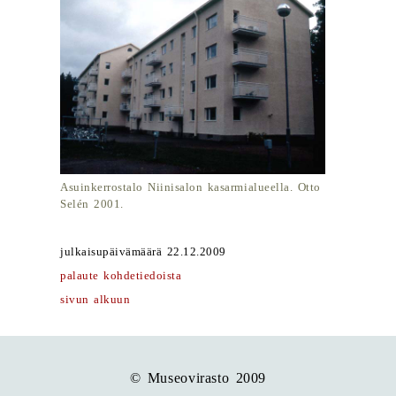
Asuinkerrostalo Niinisalon kasarmialueella. Otto
Selén 2001.
julkaisupäivämäärä 22.12.2009
palaute kohdetiedoista
sivun alkuun
© Museovirasto 2009