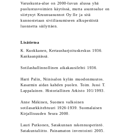
Varuskunta-alue on 2000-luvun alussa yhä
puolustusvoimien käytössä, mutta asuntoalue on
siirtynyt Kruunuasunnot Oy:lle ja sitä
kunnostetaan siviiliasumiseen alkuperäistä
luonnetta säilyttäen.
Lisätietoa
K. Kuokkanen, Kertausharjoituskeskus 1936.
Kankaanpäässä.
Sotilashallinnollinen aikakausilehti 1936.
Harri Palin, Niinisalon kylän muodonmuutos.
Kasarmin aidan kahden puolen. Toim. Jussi T.
Lappalainen. Historiallinen Arkisto 101/1993.
Anne Mäkinen, Suomen valkoinen
sotilasarkkitehtuuri 1926-1939. Suomalaisen
Kirjallisuuden Seura 2000.
Lauri Putkonen, Satakunnan rakennusperintö.
Satakuntaliitto. Painamaton inventointi 2005.