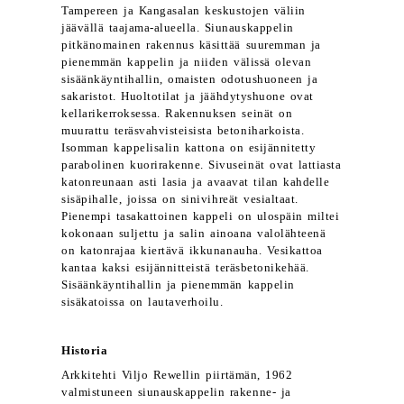
Tampereen ja Kangasalan keskustojen väliin
jäävällä taajama-alueella. Siunauskappelin
pitkänomainen rakennus käsittää suuremman ja
pienemmän kappelin ja niiden välissä olevan
sisäänkäyntihallin, omaisten odotushuoneen ja
sakaristot. Huoltotilat ja jäähdytyshuone ovat
kellarikerroksessa. Rakennuksen seinät on
muurattu teräsvahvisteisista betoniharkoista.
Isomman kappelisalin kattona on esijännitetty
parabolinen kuorirakenne. Sivuseinät ovat lattiasta
katonreunaan asti lasia ja avaavat tilan kahdelle
sisäpihalle, joissa on sinivihreät vesialtaat.
Pienempi tasakattoinen kappeli on ulospäin miltei
kokonaan suljettu ja salin ainoana valolähteenä
on katonrajaa kiertävä ikkunanauha. Vesikattoa
kantaa kaksi esijännitteistä teräsbetonikehää.
Sisäänkäyntihallin ja pienemmän kappelin
sisäkatoissa on lautaverhoilu.
Historia
Arkkitehti Viljo Rewellin piirtämän, 1962
valmistuneen siunauskappelin rakenne- ja