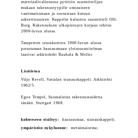
materiaalivalinnassa pyrittiin suunnittelijan
mukaan rakennustyypille ominaiseen
vaatimattomaan ja suorastaan karuun
askeettisuuteen. Kappelin kaluston suunnitteli Olli
Borg. Rakennuksen ulkopintojen korjaus tehtiin
2000-luvun alussa.
Tampereen seurakuntien 1960-luvun alussa
perustaman hautausmaan yleissuunnitelman
laativat arkkitehdit Rauhala & Meller.
Lisätietoa
Viljo Revell, Vatialan siunauskappeli. Arkkitehti
1962/5.
Egon Tempel, Suomalaista rakennustaidetta
tänään. Stuttgart 1968.
kohteeseen sisältyy:
hautausmaa; siunauskappeli;
ympäristön nykyluonne:
metsämaisema;