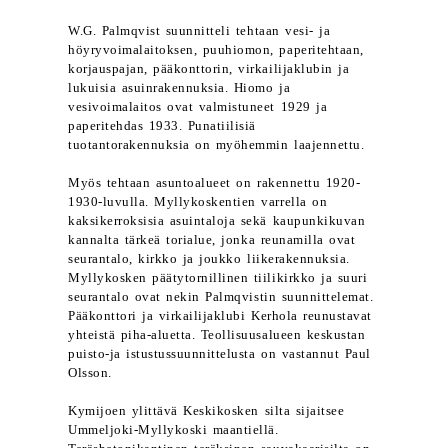
W.G. Palmqvist suunnitteli tehtaan vesi- ja
höyryvoimalaitoksen, puuhiomon, paperitehtaan,
korjauspajan, pääkonttorin, virkailijaklubin ja
lukuisia asuinrakennuksia. Hiomo ja
vesivoimalaitos ovat valmistuneet 1929 ja
paperitehdas 1933. Punatiilisiä
tuotantorakennuksia on myöhemmin laajennettu.
Myös tehtaan asuntoalueet on rakennettu 1920-
1930-luvulla. Myllykoskentien varrella on
kaksikerroksisia asuintaloja sekä kaupunkikuvan
kannalta tärkeä torialue, jonka reunamilla ovat
seurantalo, kirkko ja joukko liikerakennuksia.
Myllykosken päätytornillinen tiilikirkko ja suuri
seurantalo ovat nekin Palmqvistin suunnittelemat.
Pääkonttori ja virkailijaklubi Kerhola reunustavat
yhteistä piha-aluetta. Teollisuusalueen keskustan
puisto-ja istustussuunnittelusta on vastannut Paul
Olsson.
Kymijoen ylittävä Keskikosken silta sijaitsee
Ummeljoki-Myllykoski maantiellä.