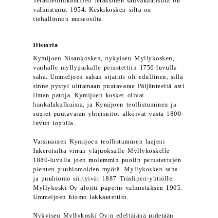
Teräsbetonikantinen teräksinen sauvakaarisilta on
valmistunut 1954. Keskikosken silta on
tiehallinnon museosilta.
Historia
Kymijoen Nisankosken, nykyisen Myllykosken,
vanhalle myllypaikalle perustettiin 1750-luvulla
saha. Ummeljoen sahan sijainti oli edullinen, sillä
sinne pystyi uittamaan puutavaraa Päijänteeltä asti
ilman patoja. Kymijoen kosket olivat
hankalakulkuisia, ja Kymijoen teollistuminen ja
suuret puutavaran yhteisuitot alkoivat vasta 1800-
luvun lopulla.
Varsinainen Kymijoen teollistuminen laajeni
Inkeroisilta virran yläjuoksulle Myllykoskelle
1880-luvulla joen molemmin puolin perustettujen
pienten puuhiomoiden myötä. Myllykosken saha
ja puuhiomo siirtyivät 1887 Träsliperi-yhtiölle.
Myllykoski Oy aloitti paperin valmistuksen 1905.
Ummeljoen hiomo lakkautettiin.
Nykyisen Myllykoski Oy:n edeltäjänä pidetään