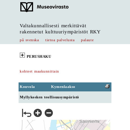
Valtakunnallisesti merkittävät
rakennetut kulttuuriympäristöt RKY
på svenska
tietoa palvelusta
palaute
PERUSHAKU
kohteet maakunnittain
Kouvola
Kymenlaakso
Myllykosken teollisuusympäristö