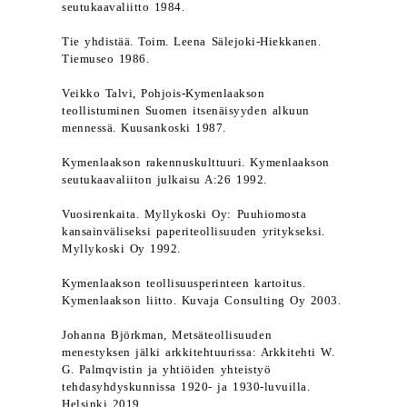
seutukaavaliitto 1984.
Tie yhdistää. Toim. Leena Sälejoki-Hiekkanen.
Tiemuseo 1986.
Veikko Talvi, Pohjois-Kymenlaakson
teollistuminen Suomen itsenäisyyden alkuun
mennessä. Kuusankoski 1987.
Kymenlaakson rakennuskulttuuri. Kymenlaakson
seutukaavaliiton julkaisu A:26 1992.
Vuosirenkaita. Myllykoski Oy: Puuhiomosta
kansainväliseksi paperiteollisuuden yritykseksi.
Myllykoski Oy 1992.
Kymenlaakson teollisuusperinteen kartoitus.
Kymenlaakson liitto. Kuvaja Consulting Oy 2003.
Johanna Björkman, Metsäteollisuuden
menestyksen jälki arkkitehtuurissa: Arkkitehti W.
G. Palmqvistin ja yhtiöiden yhteistyö
tehdasyhdyskunnissa 1920- ja 1930-luvuilla.
Helsinki 2019.