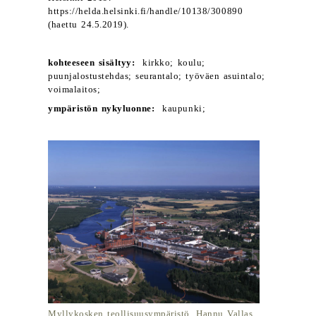
https://helda.helsinki.fi/handle/10138/300890
(haettu 24.5.2019).
kohteeseen sisältyy:
kirkko; koulu;
puunjalostustehdas; seurantalo; työväen asuintalo;
voimalaitos;
ympäristön nykyluonne:
kaupunki;
Myllykosken teollisuusympäristö. Hannu Vallas