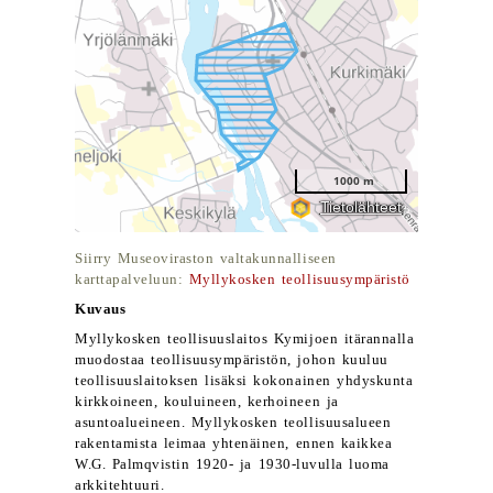
Siirry Museoviraston valtakunnalliseen
karttapalveluun:
Myllykosken teollisuusympäristö
Kuvaus
Myllykosken teollisuuslaitos Kymijoen itärannalla
muodostaa teollisuusympäristön, johon kuuluu
teollisuuslaitoksen lisäksi kokonainen yhdyskunta
kirkkoineen, kouluineen, kerhoineen ja
asuntoalueineen. Myllykosken teollisuusalueen
rakentamista leimaa yhtenäinen, ennen kaikkea
W.G. Palmqvistin 1920- ja 1930-luvulla luoma
arkkitehtuuri.