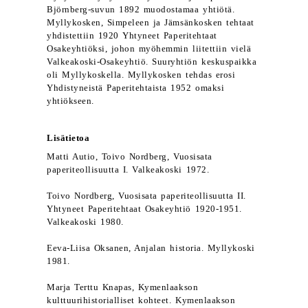
Björnberg-suvun 1892 muodostamaa yhtiötä.
Myllykosken, Simpeleen ja Jämsänkosken tehtaat
yhdistettiin 1920 Yhtyneet Paperitehtaat
Osakeyhtiöksi, johon myöhemmin liitettiin vielä
Valkeakoski-Osakeyhtiö. Suuryhtiön keskuspaikka
oli Myllykoskella. Myllykosken tehdas erosi
Yhdistyneistä Paperitehtaista 1952 omaksi
yhtiökseen.
Lisätietoa
Matti Autio, Toivo Nordberg, Vuosisata
paperiteollisuutta I. Valkeakoski 1972.
Toivo Nordberg, Vuosisata paperiteollisuutta II.
Yhtyneet Paperitehtaat Osakeyhtiö 1920-1951.
Valkeakoski 1980.
Eeva-Liisa Oksanen, Anjalan historia. Myllykoski
1981.
Marja Terttu Knapas, Kymenlaakson
kulttuurihistorialliset kohteet. Kymenlaakson