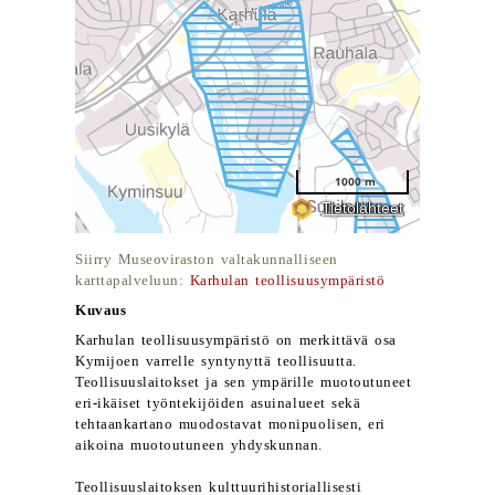
Siirry Museoviraston valtakunnalliseen
karttapalveluun:
Karhulan teollisuusympäristö
Kuvaus
Karhulan teollisuusympäristö on merkittävä osa
Kymijoen varrelle syntynyttä teollisuutta.
Teollisuuslaitokset ja sen ympärille muotoutuneet
eri-ikäiset työntekijöiden asuinalueet sekä
tehtaankartano muodostavat monipuolisen, eri
aikoina muotoutuneen yhdyskunnan.
Teollisuuslaitoksen kulttuurihistoriallisesti