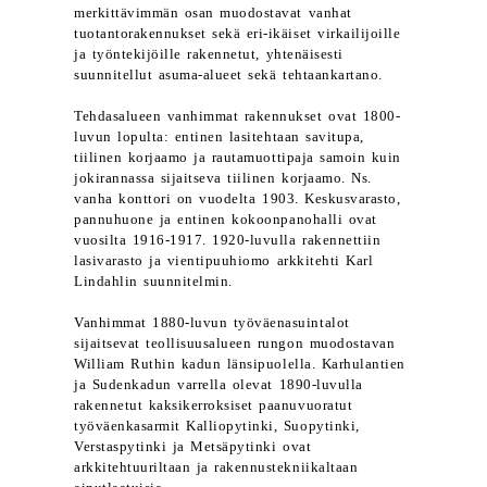
merkittävimmän osan muodostavat vanhat
tuotantorakennukset sekä eri-ikäiset virkailijoille
ja työntekijöille rakennetut, yhtenäisesti
suunnitellut asuma-alueet sekä tehtaankartano.
Tehdasalueen vanhimmat rakennukset ovat 1800-
luvun lopulta: entinen lasitehtaan savitupa,
tiilinen korjaamo ja rautamuottipaja samoin kuin
jokirannassa sijaitseva tiilinen korjaamo. Ns.
vanha konttori on vuodelta 1903. Keskusvarasto,
pannuhuone ja entinen kokoonpanohalli ovat
vuosilta 1916-1917. 1920-luvulla rakennettiin
lasivarasto ja vientipuuhiomo arkkitehti Karl
Lindahlin suunnitelmin.
Vanhimmat 1880-luvun työväenasuintalot
sijaitsevat teollisuusalueen rungon muodostavan
William Ruthin kadun länsipuolella. Karhulantien
ja Sudenkadun varrella olevat 1890-luvulla
rakennetut kaksikerroksiset paanuvuoratut
työväenkasarmit Kalliopytinki, Suopytinki,
Verstaspytinki ja Metsäpytinki ovat
arkkitehtuuriltaan ja rakennustekniikaltaan