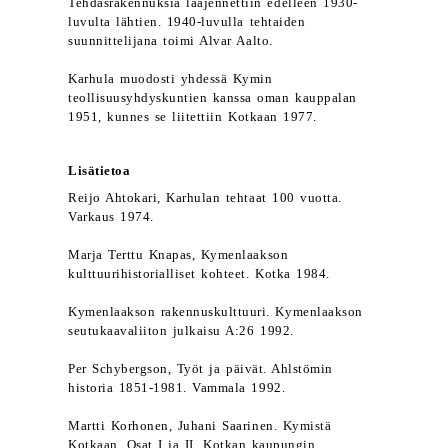
Tehdasrakennuksia laajennettiin edelleen 1930-
luvulta lähtien. 1940-luvulla tehtaiden
suunnittelijana toimi Alvar Aalto.
Karhula muodosti yhdessä Kymin
teollisuusyhdyskuntien kanssa oman kauppalan
1951, kunnes se liitettiin Kotkaan 1977.
Lisätietoa
Reijo Ahtokari, Karhulan tehtaat 100 vuotta.
Varkaus 1974.
Marja Terttu Knapas, Kymenlaakson
kulttuurihistorialliset kohteet. Kotka 1984.
Kymenlaakson rakennuskulttuuri. Kymenlaakson
seutukaavaliiton julkaisu A:26 1992.
Per Schybergson, Työt ja päivät. Ahlstömin
historia 1851-1981. Vammala 1992.
Martti Korhonen, Juhani Saarinen. Kymistä
Kotkaan. Osat I ja II. Kotkan kaupungin