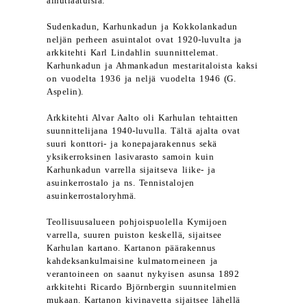
ainutlaatuisia.
Sudenkadun, Karhunkadun ja Kokkolankadun
neljän perheen asuintalot ovat 1920-luvulta ja
arkkitehti Karl Lindahlin suunnittelemat.
Karhunkadun ja Ahmankadun mestaritaloista kaksi
on vuodelta 1936 ja neljä vuodelta 1946 (G.
Aspelin).
Arkkitehti Alvar Aalto oli Karhulan tehtaitten
suunnittelijana 1940-luvulla. Tältä ajalta ovat
suuri konttori- ja konepajarakennus sekä
yksikerroksinen lasivarasto samoin kuin
Karhunkadun varrella sijaitseva liike- ja
asuinkerrostalo ja ns. Tennistalojen
asuinkerrostaloryhmä.
Teollisuusalueen pohjoispuolella Kymijoen
varrella, suuren puiston keskellä, sijaitsee
Karhulan kartano. Kartanon päärakennus
kahdeksankulmaisine kulmatorneineen ja
verantoineen on saanut nykyisen asunsa 1892
arkkitehti Ricardo Björnbergin suunnitelmien
mukaan. Kartanon kivinavetta sijaitsee lähellä