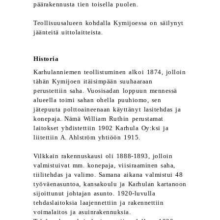
päärakennusta tien toisella puolen.
Teollisuusalueen kohdalla Kymijoessa on säilynyt
jäänteitä uittolaitteista.
Historia
Karhulanniemen teollistuminen alkoi 1874, jolloin
tähän Kymijoen itäisimpään suuhaaraan
perustettiin saha. Vuosisadan loppuun mennessä
alueella toimi sahan ohella puuhiomo, sen
jätepuuta polttoaineenaan käyttänyt lasitehdas ja
konepaja. Nämä William Ruthin perustamat
laitokset yhdistettiin 1902 Karhula Oy:ksi ja
liitettiin A. Ahlström yhtiöön 1915.
Vilkkain rakennuskausi oli 1888-1893, jolloin
valmistuivat mm. konepaja, viisiraaminen saha,
tiilitehdas ja valimo. Samana aikana valmistui 48
työväenasuntoa, kansakoulu ja Karhulan kartanoon
sijoittunut johtajan asunto. 1920-luvulla
tehdaslaitoksia laajennettiin ja rakennettiin
voimalaitos ja asuinrakennuksia.