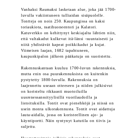
Vanhaksi Raumaksi lasketaan alue, joka jää 1700-
luvulla vakiintuneen tulliaidan sisäpuolelle.
Tontteja on noin 250. Kaupungissa on kaksi
toriaukiota, raatihuoneentori ja Kalatori.
Katuverkko on kehittynyt keskiajalta lähtien niin,
että valtakadut kulkevat itä-länsi -suuntaisesti ja
niitä yhdistävät kapeat poikkikadut ja kujat.
Viimeisen laajan, 1682 tapahtuneen,
kaupunkipalon jälkeen pääkatuja on suoristettu.
Rakennuskantaan kuuluu 1700-luvun rakennuksia,
mutta enin osa puurakennuksista on kuitenkin
pystytetty 1800-luvulla. Rakennuksia on
laajennettu useaan otteeseen ja niiden julkisivut
on koristeltu rikkaasti muotoiluilla
uusrenessanssityylisillä vuorilaudoilla ja
listoituksilla. Tontit ovat pienehköjä ja niissä on
usein monta ulkorakennusta. Tontit ovat aidattuja
lauta-aidalla, jossa on koristeellinen ajo- ja
käyntiportti. Näin syntynyt katutila on tiivis ja
suljettu.