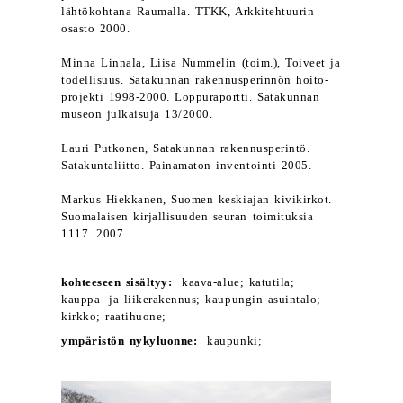
lähtökohtana Raumalla. TTKK, Arkkitehtuurin
osasto 2000.
Minna Linnala, Liisa Nummelin (toim.), Toiveet ja
todellisuus. Satakunnan rakennusperinnön hoito-
projekti 1998-2000. Loppuraportti. Satakunnan
museon julkaisuja 13/2000.
Lauri Putkonen, Satakunnan rakennusperintö.
Satakuntaliitto. Painamaton inventointi 2005.
Markus Hiekkanen, Suomen keskiajan kivikirkot.
Suomalaisen kirjallisuuden seuran toimituksia
1117. 2007.
kohteeseen sisältyy:
kaava-alue; katutila;
kauppa- ja liikerakennus; kaupungin asuintalo;
kirkko; raatihuone;
ympäristön nykyluonne:
kaupunki;