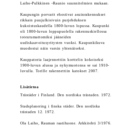
Laiho-Pulkkinen -Raunio suunnitelmien mukaan.
Kaupungin porvarit ehostivat asuinrakennukset
rikkain puujulkisivuin purjehduksen
kukoistuskaudella 1800-luvun lopussa. Kaupunki
oli 1800-luvun loppupuolella rakennuskiellossa
toteutumattomiksi jääneiden
uudiskaavoitusyritysten vuoksi. Kaupunkikuva
muodostui näin varsin yhtenäiseksi.
Kauppatoria laajennettiin korttelin kokoiseksi
1900-luvun alussa ja nykymuotonsa se sai 1910-
luvulla. Torille rakennettiin katokset 2007.
Lisätietoa
Trästäder i Finland. Den nordiska trästaden. 1972.
Stadsplanering i finska städer. Den nordiska
trästaden 12. 1972.
Ola Laiho, Rauman raatihuone. Arkkitehti 3/1976.