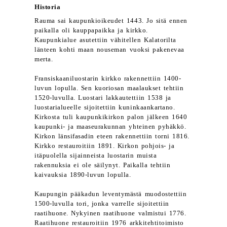
Historia
Rauma sai kaupunkioikeudet 1443. Jo sitä ennen
paikalla oli kauppapaikka ja kirkko.
Kaupunkialue asutettiin vähitellen Kalatorilta
länteen kohti maan nouseman vuoksi pakenevaa
merta.
Fransiskaaniluostarin kirkko rakennettiin 1400-
luvun lopulla. Sen kuoriosan maalaukset tehtiin
1520-luvulla. Luostari lakkautettiin 1538 ja
luostarialueelle sijoitettiin kuninkaankartano.
Kirkosta tuli kaupunkikirkon palon jälkeen 1640
kaupunki- ja maaseurakunnan yhteinen pyhäkkö.
Kirkon länsifasadin eteen rakennettiin torni 1816.
Kirkko restauroitiin 1891. Kirkon pohjois- ja
itäpuolella sijainneista luostarin muista
rakennuksia ei ole säilynyt. Paikalla tehtiin
kaivauksia 1890-luvun lopulla.
Kaupungin pääkadun leventymästä muodostettiin
1500-luvulla tori, jonka varrelle sijoitettiin
raatihuone. Nykyinen raatihuone valmistui 1776.
Raatihuone restauroitiin 1976 arkkitehtitoimisto