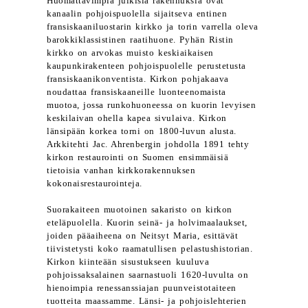
Huomattavimpia julkisia rakennuksia ovat
kanaalin pohjoispuolella sijaitseva entinen
fransiskaaniluostarin kirkko ja torin varrella oleva
barokkiklassistinen raatihuone. Pyhän Ristin
kirkko on arvokas muisto keskiaikaisen
kaupunkirakenteen pohjoispuolelle perustetusta
fransiskaanikonventista. Kirkon pohjakaava
noudattaa fransiskaaneille luonteenomaista
muotoa, jossa runkohuoneessa on kuorin levyisen
keskilaivan ohella kapea sivulaiva. Kirkon
länsipään korkea torni on 1800-luvun alusta.
Arkkitehti Jac. Ahrenbergin johdolla 1891 tehty
kirkon restaurointi on Suomen ensimmäisiä
tietoisia vanhan kirkkorakennuksen
kokonaisrestaurointeja.
Suorakaiteen muotoinen sakaristo on kirkon
eteläpuolella. Kuorin seinä- ja holvimaalaukset,
joiden pääaiheena on Neitsyt Maria, esittävät
tiivistetysti koko raamatullisen pelastushistorian.
Kirkon kiinteään sisustukseen kuuluva
pohjoissaksalainen saarnastuoli 1620-luvulta on
hienoimpia renessanssiajan puunveistotaiteen
tuotteita maassamme. Länsi- ja pohjoislehterien