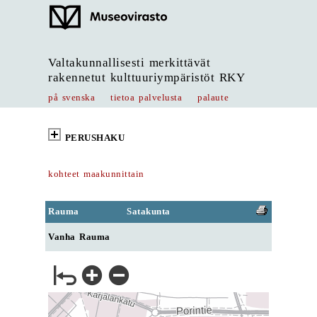
Valtakunnallisesti merkittävät
rakennetut kulttuuriympäristöt RKY
på svenska
tietoa palvelusta
palaute
PERUSHAKU
kohteet maakunnittain
Rauma
Satakunta
Vanha Rauma