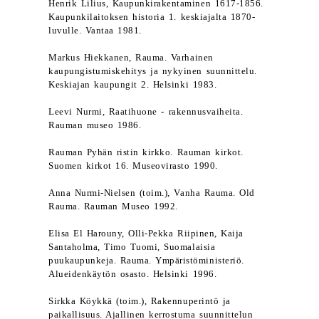
Henrik Lilius, Kaupunkirakentaminen 1617-1856.
Kaupunkilaitoksen historia 1. keskiajalta 1870-
luvulle. Vantaa 1981.
Markus Hiekkanen, Rauma. Varhainen
kaupungistumiskehitys ja nykyinen suunnittelu.
Keskiajan kaupungit 2. Helsinki 1983.
Leevi Nurmi, Raatihuone - rakennusvaiheita.
Rauman museo 1986.
Rauman Pyhän ristin kirkko. Rauman kirkot.
Suomen kirkot 16. Museovirasto 1990.
Anna Nurmi-Nielsen (toim.), Vanha Rauma. Old
Rauma. Rauman Museo 1992.
Elisa El Harouny, Olli-Pekka Riipinen, Kaija
Santaholma, Timo Tuomi, Suomalaisia
puukaupunkeja. Rauma. Ympäristöministeriö.
Alueidenkäytön osasto. Helsinki 1996.
Sirkka Köykkä (toim.), Rakennuperintö ja
paikallisuus. Ajallinen kerrostuma suunnittelun