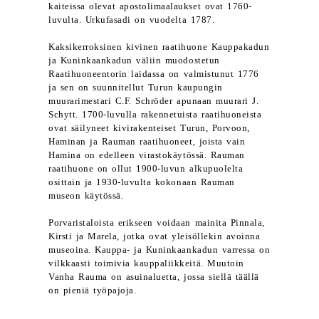
kaiteissa olevat apostolimaalaukset ovat 1760-
luvulta. Urkufasadi on vuodelta 1787.
Kaksikerroksinen kivinen raatihuone Kauppakadun
ja Kuninkaankadun väliin muodostetun
Raatihuoneentorin laidassa on valmistunut 1776
ja sen on suunnitellut Turun kaupungin
muurarimestari C.F. Schröder apunaan muurari J.
Schytt. 1700-luvulla rakennetuista raatihuoneista
ovat säilyneet kivirakenteiset Turun, Porvoon,
Haminan ja Rauman raatihuoneet, joista vain
Hamina on edelleen virastokäytössä. Rauman
raatihuone on ollut 1900-luvun alkupuolelta
osittain ja 1930-luvulta kokonaan Rauman
museon käytössä.
Porvaristaloista erikseen voidaan mainita Pinnala,
Kirsti ja Marela, jotka ovat yleisöllekin avoinna
museoina. Kauppa- ja Kuninkaankadun varressa on
vilkkaasti toimivia kauppaliikkeitä. Muutoin
Vanha Rauma on asuinaluetta, jossa siellä täällä
on pieniä työpajoja.