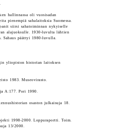
.
ken hallinnassa oli vuosisadan
ita pienempiä sahalaitoksia Suomessa.
anit siirsi sahatoiminnan nykyiselle
an alajuoksulle. 1930-luvulta lähtien
. Sahaus päättyi 1980-luvulla.
in yliopiston historian laitoksen
eisto 1983. Museovirasto.
ja A:177. Pori 1990.
nnushistorian osaston julkaisuja 18.
ojekti 1998-2000. Loppuraportti. Toim.
suja 13/2000.