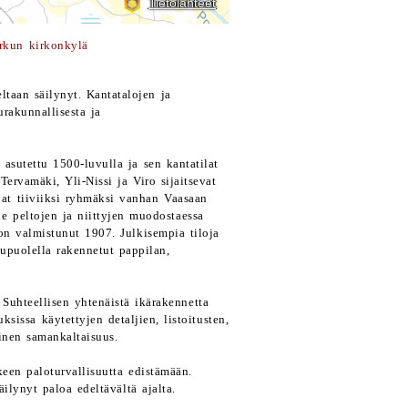
rkun kirkonkylä
ltaan säilynyt. Kantatalojen ja
rakunnallisesta ja
asutettu 1500-luvulla ja sen kantatilat
Tervamäki, Yli-Nissi ja Viro sijaitsevat
uvat tiiviiksi ryhmäksi vanhan Vaasaan
 peltojen ja niittyjen muodostaessa
on valmistunut 1907. Julkisempia tiloja
upuolella rakennetut pappilan,
Suhteellisen yhtenäistä ikärakennetta
issa käytettyjen detaljien, listoitusten,
linen samankaltaisuus.
keen paloturvallisuutta edistämään.
äilynyt paloa edeltävältä ajalta.