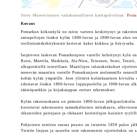
Siirry Museoviraston valtakunnalliseen karttapalveluun:
Poma
Kuvaus
Pomarkun kirkonkylä on raitin varteen keskittynyt ja rakentee
rantapeltojen lisäksi kylän 1800-luvun ja 1900-luvun alun seu
teollistumiskehityksestä kertovat kaksi kirkkoa ja höyrysaha.
Isojärveen laskevan Pomarkunjoen varrelle kehittynyt kylä on 
Rossi, Marttila, Markkula, Ala-Nissi, Teinonen, Soini, Tensiö, 
alkuperäisillä tonteillaan. Maatilojen talouskeskukset sijoitt
menevän maantien varrelle Pomarkunjoen molemmille rannoille
kehän kylän ympärille. Joen ylittävä kolmikaarinen kivisilta 
edustavat lisäksi 1800-luvun loppupuolella ja 1900-luvun alk
säästöpankkin ja kirjakauppan entiset rakennukset.
Kylän rakennuskanta on pääosin 1800-luvun jälkipuoliskolta. 
korostavat rakennusten samankaltainen mittakaava, ulkovuorauks
ikkunoiden puitejaon ja rikkaasti koristelujen kuistien tyylil
Pohjoisten tonttien runsas puusto on istutettu 1859 palon jäl
Tiestön linjaus ja suurelta osin rakennusten sijoittelukin on s