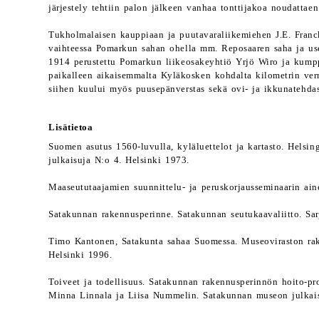
järjestely tehtiin palon jälkeen vanhaa tonttijakoa noudattaen
Tukholmalaisen kauppiaan ja puutavaraliikemiehen J.E. Franc
vaihteessa Pomarkun sahan ohella mm. Reposaaren saha ja use
1914 perustettu Pomarkun liikeosakeyhtiö Yrjö Wiro ja kumpp
paikalleen aikaisemmalta Kyläkosken kohdalta kilometrin verr
siihen kuului myös puusepänverstas sekä ovi- ja ikkunatehdas
Lisätietoa
Suomen asutus 1560-luvulla, kyläluettelot ja kartasto. Helsing
julkaisuja N:o 4. Helsinki 1973.
Maaseututaajamien suunnittelu- ja peruskorjausseminaarin ain
Satakunnan rakennusperinne. Satakunnan seutukaavaliitto. Sar
Timo Kantonen, Satakunta sahaa Suomessa. Museoviraston rake
Helsinki 1996.
Toiveet ja todellisuus. Satakunnan rakennusperinnön hoito-pr
Minna Linnala ja Liisa Nummelin. Satakunnan museon julkai