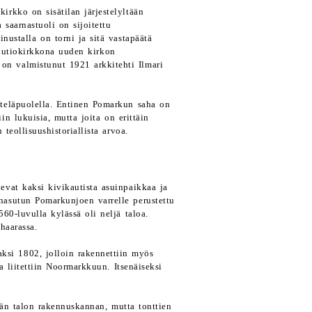
rkko on sisätilan järjestelyltään
 saarnastuoli on sijoitettu
nustalla on torni ja sitä vastapäätä
 autiokirkkona uuden kirkon
on valmistunut 1921 arkkitehti Ilmari
teläpuolella. Entinen Pomarkun saha on
in lukuisia, mutta joita on erittäin
teollisuushistoriallista arvoa.
vat kaksi kivikautista asuinpaikkaa ja
anasutun Pomarkunjoen varrelle perustettu
60-luvulla kylässä oli neljä taloa.
haarassa.
ksi 1802, jolloin rakennettiin myös
 liitettiin Noormarkkuun. Itsenäiseksi
jän talon rakennuskannan, mutta tonttien