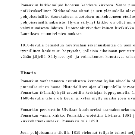
Pomarkun kirkkomiljöö koostuu kahdesta kirkosta. Vanha puuki
poikkeuksellinen Kirkkosalissa alttari ja sen yläpuolella oleva
pohjoisseinälle. Suorakaiteen muotoisen runkohuoneen eteläsei
pohjoisseinällä sakaristo. Hyvin säilynyt kirkko on ollut ns.
valmistumisesta lähtien. Luonnonkiviverhouksinen kivikirkko 
Launiksen suunnitelmien mukaan.
1910-luvulla perustetun höyrysahan rakennuskantaa on joen e
tyypillinen keskisuuri höyrysaha, jollaisia aikoinaan perustetti
vähän jäljellä. Säilyneet työ- ja voimakoneet korostavat sahan 
Historia
Pomarkun vanhemmasta asutuksesta kertovat kylän alueella ole
pronssikautinen hauta. Historiallisen ajan alkupuolella harva
Pomarkun (Påmark) kylä asutettiin keskiajan loppupuolella. 15
1600-luvulla taloja oli kuusi ja kylän mylly sijaitsi joen sivu
Pomarkku perustettiin Ulvilaan kuuluneeksi saarnahuonekunna
Pomarkun vanha kirkko. Pomarkku erotettiin Ulvilasta 1861 ja
kirkkoherrankunnaksi Pomarkku tuli 1899.
Joen pohjoisrannan tiloilla 1859 riehunut tulipalo tuhosi nel