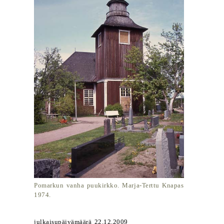
Pomarkun vanha puukirkko. Marja-Terttu Knapas
1974.
julkaisupäivämäärä 22.12.2009