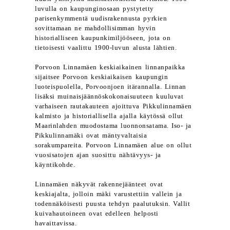
luvulla on kaupunginosaan pystytetty
parisenkymmentä uudisrakennusta pyrkien
sovittamaan ne mahdollisimman hyvin
historialliseen kaupunkimiljööseen, jota on
tietoisesti vaalittu 1900-luvun alusta lähtien.
Porvoon Linnamäen keskiaikainen linnanpaikka
sijaitsee Porvoon keskiaikaisen kaupungin
luoteispuolella, Porvoonjoen itärannalla. Linnan
lisäksi muinaisjäännöskokonaisuuteen kuuluvat
varhaiseen rautakauteen ajoittuva Pikkulinnamäen
kalmisto ja historiallisella ajalla käytössä ollut
Maarinlahden muodostama luonnonsatama. Iso- ja
Pikkulinnamäki ovat mäntyvaltaisia
sorakumpareita. Porvoon Linnamäen alue on ollut
vuosisatojen ajan suosittu nähtävyys- ja
käyntikohde.
Linnamäen näkyvät rakennejäänteet ovat
keskiajalta, jolloin mäki varustettiin vallein ja
todennäköisesti puusta tehdyn paalutuksin. Vallit
kuivahautoineen ovat edelleen helposti
havaittavissa.