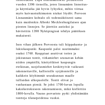
linnoituksia. Lupa todennäköisesti peruutettiin
vuoden 1396 tienoilla, joten linnamäen linnoitus-
ja käyttöaika jää hyvin lyhyeksi, mihin viittaa
myös kaivaustutkimusten niukat löydöt. Porvoon
Linnanmäen kohtalo oli todennäköisesti sama
kuin muidenkin Albrekt Mecklenburgilaisen ajan
pienten linnojen. Se jätettiin autioksi ja
hävitettiin 1398 Nyköpingissä tehdyn päätöksen
mukaisesti.
Ison vihan jälkeen Porvoosta tuli hiippakunta- ja
lukiokaupunki. Kaupunki paloi suurimmaksi
osaksi 1760. Kauppiaat asuttivat torien ja
jokirannan tontit, virkamiehet seuraavan kehän
niiden ympärillä, käsityöläiset kaupungin
eteläosan, suojelusmiehet keskittyivät vaikeasti
rakennettaville, kallioisille syrjätonteille ja
kaikkein köyhimmät seurakunnan maalle
tulliaidan ulkopuolelle. Tontit olivat jo
vanhastaan pieniä. Se johti 1700-luvun lopulla
kaksikerroksiseen rakentamiseen, mikä kiellettiin
1800-luvulla. Vauras porvaristo pyrki yhdistämään
tontteja tilatarpeidensa vuoksi.