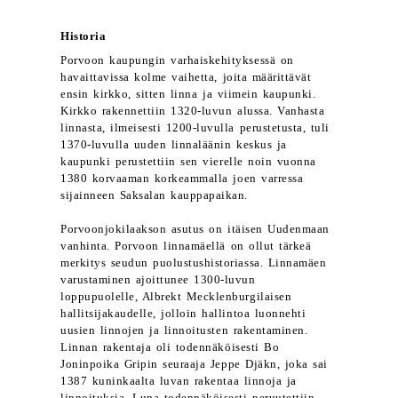
Historia
Porvoon kaupungin varhaiskehityksessä on
havaittavissa kolme vaihetta, joita määrittävät
ensin kirkko, sitten linna ja viimein kaupunki.
Kirkko rakennettiin 1320-luvun alussa. Vanhasta
linnasta, ilmeisesti 1200-luvulla perustetusta, tuli
1370-luvulla uuden linnaläänin keskus ja
kaupunki perustettiin sen vierelle noin vuonna
1380 korvaaman korkeammalla joen varressa
sijainneen Saksalan kauppapaikan.
Porvoonjokilaakson asutus on itäisen Uudenmaan
vanhinta. Porvoon linnamäellä on ollut tärkeä
merkitys seudun puolustushistoriassa. Linnamäen
varustaminen ajoittunee 1300-luvun
loppupuolelle, Albrekt Mecklenburgilaisen
hallitsijakaudelle, jolloin hallintoa luonnehti
uusien linnojen ja linnoitusten rakentaminen.
Linnan rakentaja oli todennäköisesti Bo
Joninpoika Gripin seuraaja Jeppe Djäkn, joka sai
1387 kuninkaalta luvan rakentaa linnoja ja