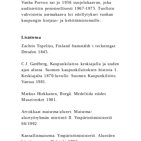
Vanha Porvoo sai jo 1936 suojelukaavan, joka
uudistettiin perusteellisesti 1967-1975. Tuolloin
vahvistettu asemakaava loi edellytykset vanhan
kaupungin korjaus- ja kehittämistoimille.
Lisätietoa
Zachris Topelius, Finland framstäldt i teckningar.
Dresden 1845.
C.J. Gardberg, Kaupunkilaitos keskiajalla ja uuden
ajan alussa. Suomen kaupunkilaitoksen historia 1.
Keskiajalta 1870-luvulle. Suomen Kaupunkiliitto.
Vantaa 1981.
Markus Hiekkanen, Borgå. Medeltida städer.
Museiverket 1981.
Arvokkaat maisema-alueet. Maisema-
aluetyöryhmän mietintö II. Ympäristöministeriö
66/1992.
Kansallismaisema. Ympäristöministeriö. Alueiden