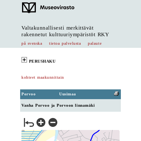
Valtakunnallisesti merkittävät
rakennetut kulttuuriympäristöt RKY
på svenska
tietoa palvelusta
palaute
PERUSHAKU
kohteet maakunnittain
Porvoo
Uusimaa
Vanha Porvoo ja Porvoon linnamäki