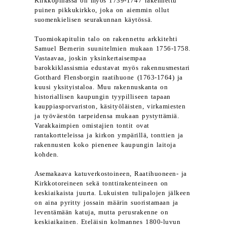
Kirkkopihassa on myös 1739-1747 rakennettu
puinen pikkukirkko, joka on aiemmin ollut
suomenkielisen seurakunnan käytössä.
Tuomiokapitulin talo on rakennettu arkkitehti
Samuel Bernerin suunitelmien mukaan 1756-1758.
Vastaavaa, joskin yksinkertaisempaa
barokkiklassismia edustavat myös rakennusmestari
Gotthard Flensborgin raatihuone (1763-1764) ja
kuusi yksityistaloa. Muu rakennuskanta on
historiallisen kaupungin tyypilliseen tapaan
kauppiasporvariston, käsityöläisten, virkamiesten
ja työväestön tarpeidensa mukaan pystyttämiä.
Varakkaimpien omistajien tontit ovat
rantakortteleissa ja kirkon ympärillä, tonttien ja
rakennusten koko pienenee kaupungin laitoja
kohden.
Asemakaava katuverkostoineen, Raatihuoneen- ja
Kirkkotoreineen sekä tonttirakenteineen on
keskiaikaista juurta. Lukuisten tulipalojen jälkeen
on aina pyritty jossain määrin suoristamaan ja
leventämään katuja, mutta perusrakenne on
keskiaikainen. Eteläisin kolmannes 1800-luvun