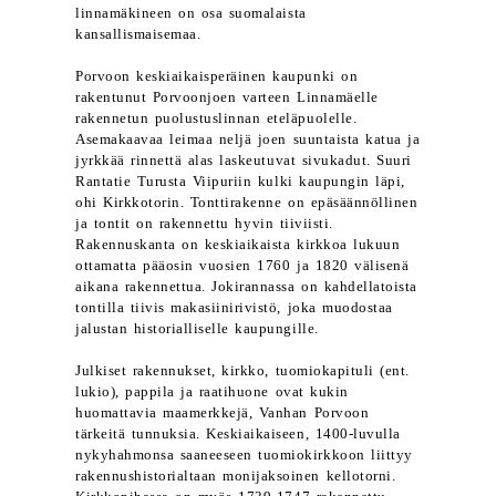
linnamäkineen on osa suomalaista
kansallismaisemaa.
Porvoon keskiaikaisperäinen kaupunki on
rakentunut Porvoonjoen varteen Linnamäelle
rakennetun puolustuslinnan eteläpuolelle.
Asemakaavaa leimaa neljä joen suuntaista katua ja
jyrkkää rinnettä alas laskeutuvat sivukadut. Suuri
Rantatie Turusta Viipuriin kulki kaupungin läpi,
ohi Kirkkotorin. Tonttirakenne on epäsäännöllinen
ja tontit on rakennettu hyvin tiiviisti.
Rakennuskanta on keskiaikaista kirkkoa lukuun
ottamatta pääosin vuosien 1760 ja 1820 välisenä
aikana rakennettua. Jokirannassa on kahdellatoista
tontilla tiivis makasiinirivistö, joka muodostaa
jalustan historialliselle kaupungille.
Julkiset rakennukset, kirkko, tuomiokapituli (ent.
lukio), pappila ja raatihuone ovat kukin
huomattavia maamerkkejä, Vanhan Porvoon
tärkeitä tunnuksia. Keskiaikaiseen, 1400-luvulla
nykyhahmonsa saaneeseen tuomiokirkkoon liittyy
rakennushistorialtaan monijaksoinen kellotorni.