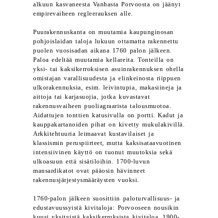
alkuun kasvaneesta Vanhasta Porvoosta on jäänyt
empirevaiheen regleerauksen alle.
Puurakennuskanta on muutamia kaupunginosan
pohjoislaidan taloja lukuun ottamatta rakennettu
puolen vuosisadan aikana 1760 palon jälkeen.
Paloa edeltää muutamia kellareita. Tonteilla on
yksi- tai kaksikerroksisen asuinrakennuksen ohella
omistajan varallisuudesta ja elinkeinosta riippuen
ulkorakennuksia, esim. leivintupia, makasiineja ja
aittoja tai karjasuojia, jotka kuvastavat
rakennusvaiheen puoliagraarista talousmuotoa.
Aidattujen tonttien katusivulla on portti. Kadut ja
kauppakartanoiden pihat on kivetty mukulakivillä.
Arkkitehtuuria leimaavat kustavilaiset ja
klassismin peruspiirteet, mutta kaksisataavuotinen
intensiivinen käyttö on tuonut muutoksia sekä
ulkoasuun että sisätiloihin. 1700-luvun
mansardikatot ovat pääosin hävinneet
rakennusjärjestysmääräysten vuoksi.
1760-palon jälkeen suosittiin paloturvallisuus- ja
edustavuussyistä kivitaloja: Porvooseen nousikin
kuusi yksityistä kaksikerroksista kivitaloa. 1900-