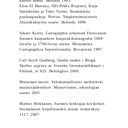
käytön osasto. Helsinki 1993.
Elisa El Harouny, Olli-Pekka Riipinen, Kaija
Santaholma ja Timo Tuomi, Suomalaisia
puukaupunkeja. Porvoo. Ympäristöministeriö.
Alueidenkäytön osasto. Helsinki 1996.
Juhani Kostet, Cartographia urbanium Finnicarum.
Suomen kaupunkien kaupunkikartaografia 1600-
luvulla ja 1700-luvun alussa. Monumenta
Cartographica Septentrionalia. Rovaniemi 1997.
Carl Jacob Gardberg, Gamla staden i Borgå.
Skrifter utgivna av Svenska litteratursällskapet i
Finland, nr 625. Helsingfors 2000.
Maiseman muisti. Valtakunnallisesti merkittävät
muinaisjäännökset. Museovirasto, arkeologian
osasto 2001.
Markus Hiekkanen, Suomen keskiajan kivikirkot.
Suomalaisen kirjallisuuden seuran toimituksia
1117. 2007.