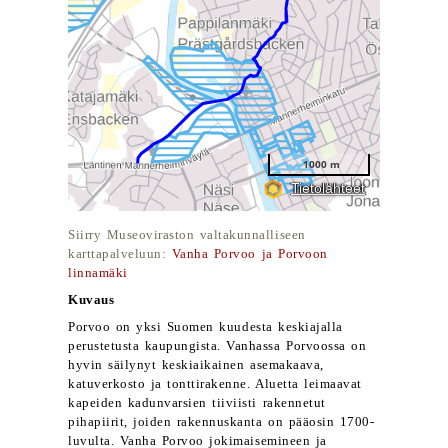
Siirry Museoviraston valtakunnalliseen
karttapalveluun:
Vanha Porvoo ja Porvoon
linnamäki
Kuvaus
Porvoo on yksi Suomen kuudesta keskiajalla
perustetusta kaupungista. Vanhassa Porvoossa on
hyvin säilynyt keskiaikainen asemakaava,
katuverkosto ja tonttirakenne. Aluetta leimaavat
kapeiden kadunvarsien tiiviisti rakennetut
pihapiirit, joiden rakennuskanta on pääosin 1700-
luvulta. Vanha Porvoo jokimaisemineen ja