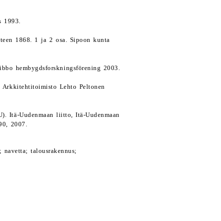
s 1993.
oteen 1868. 1 ja 2 osa. Sipoon kunta
 Sibbo hembygdsforskningsförening 2003.
. Arkkitehtitoimisto Lehto Peltonen
). Itä-Uudenmaan liitto, Itä-Uudenmaan
90, 2007.
 navetta; talousrakennus;