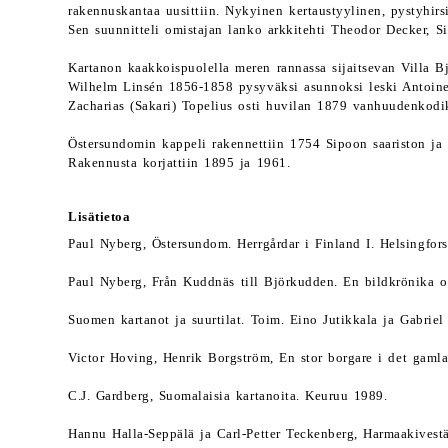
rakennuskantaa uusittiin. Nykyinen kertaustyylinen, pystyhir
Sen suunnitteli omistajan lanko arkkitehti Theodor Decker, Sip
Kartanon kaakkoispuolella meren rannassa sijaitsevan Villa Bj
Wilhelm Linsén 1856-1858 pysyväksi asunnoksi leski Antoinette
Zacharias (Sakari) Topelius osti huvilan 1879 vanhuudenkodi
Östersundomin kappeli rakennettiin 1754 Sipoon saariston ja 
Rakennusta korjattiin 1895 ja 1961.
Lisätietoa
Paul Nyberg, Östersundom. Herrgårdar i Finland I. Helsingfor
Paul Nyberg, Från Kuddnäs till Björkudden. En bildkrönika o
Suomen kartanot ja suurtilat. Toim. Eino Jutikkala ja Gabriel
Victor Hoving, Henrik Borgström, En stor borgare i det gamla
C.J. Gardberg, Suomalaisia kartanoita. Keuruu 1989.
Hannu Halla-Seppälä ja Carl-Petter Teckenberg, Harmaakivest