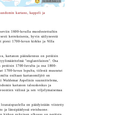
sundomin kartano, kappeli ja
seviin 1600-luvulla muodostettuihin
sesti kerroksisesta, hyvin säilyneestä
 pieni 1700-luvun kirkko ja Villa
eva, kartanon päärakennus on peräisin
tyylimääritelmä "englantilainen". Osa
 peräisin 1700-luvulta ja osa 1800-
t 1700-luvun lopulta, tiilestä muuratut
mmilta osiltaan kartanomiljöö on
ti Waldemar Aspelinin suunnittelema,
undomin kartanon talouskeskus ja
oontien välissä ja sen viljelymaisemaa
lounaispuolella on päädyistään viistetty
to ja länsipäädyssä eteishuone.
in kirkon nykyinen ulkoasu on peräisin