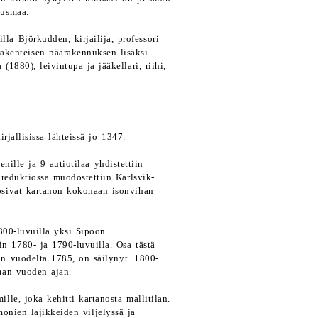
ausmaa.
a Björkudden, kirjailija, professori
rakenteisen päärakennuksen lisäksi
1880), leivintupa ja jääkellari, riihi,
jallisissa lähteissä jo 1347.
nille ja 9 autiotilaa yhdistettiin
reduktiossa muodostettiin Karlsvik-
hosivat kartanon kokonaan isonvihan
800-luvuilla yksi Sipoon
in 1780- ja 1790-luvuilla. Osa tästä
n vuodelta 1785, on säilynyt. 1800-
man vuoden ajan.
le, joka kehitti kartanosta mallitilan.
 monien lajikkeiden viljelyssä ja