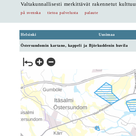
Valtakunnallisesti merkittävät rakennetut kulttu
på svenska
tietoa palvelusta
palaute
Helsinki
Uusimaa
Östersundomin kartano, kappeli ja Björkuddenin huvila