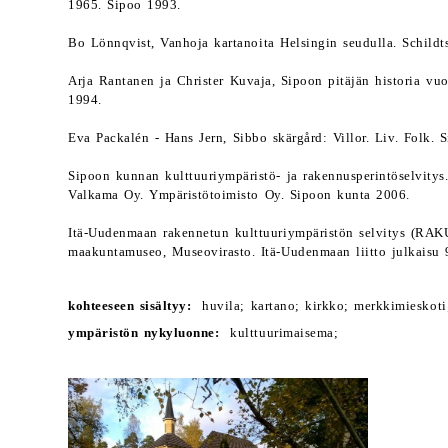
1965. Sipoo 1993.
Bo Lönnqvist, Vanhoja kartanoita Helsingin seudulla. Schildt
Arja Rantanen ja Christer Kuvaja, Sipoon pitäjän historia vu
1994.
Eva Packalén - Hans Jern, Sibbo skärgård: Villor. Liv. Folk.
Sipoon kunnan kulttuuriympäristö- ja rakennusperintöselvitys
Valkama Oy. Ympäristötoimisto Oy. Sipoon kunta 2006.
Itä-Uudenmaan rakennetun kulttuuriympäristön selvitys (RAKU
maakuntamuseo, Museovirasto. Itä-Uudenmaan liitto julkaisu 
kohteeseen sisältyy:
huvila; kartano; kirkko; merkkimieskoti;
ympäristön nykyluonne:
kulttuurimaisema;