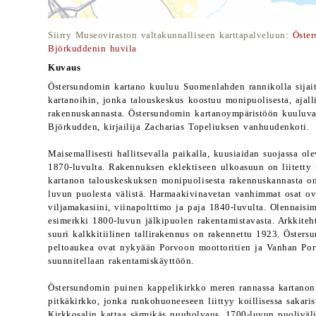
Siirry Museoviraston valtakunnalliseen karttapalveluun:
Öster
Björkuddenin huvila
Kuvaus
Östersundomin kartano kuuluu Suomenlahden rannikolla sijait
kartanoihin, jonka talouskeskus koostuu monipuolisesta, ajalli
rakennuskannasta. Östersundomin kartanoympäristöön kuuluvat
Björkudden, kirjailija Zacharias Topeliuksen vanhuudenkoti.
Maisemallisesti hallitsevalla paikalla, kuusiaidan suojassa ol
1870-luvulta. Rakennuksen eklektiseen ulkoasuun on liitetty 
kartanon talouskeskuksen monipuolisesta rakennuskannasta on
luvun puolesta välistä. Harmaakivinavetan vanhimmat osat ova
viljamakasiini, viinapolttimo ja paja 1840-luvulta. Olennaisi
esimerkki 1800-luvun jälkipuolen rakentamistavasta. Arkkiteh
suuri kalkkitiilinen tallirakennus on rakennettu 1923. Östers
peltoaukea ovat nykyään Porvoon moottoritien ja Vanhan Porv
suunnitellaan rakentamiskäyttöön.
Östersundomin puinen kappelikirkko meren rannassa kartanon 
pitkäkirkko, jonka runkohuoneeseen liittyy koillisessa sakaris
Kirkkosalin kattaa särmikäs puuholvaus. 1700-luvun puoliväl