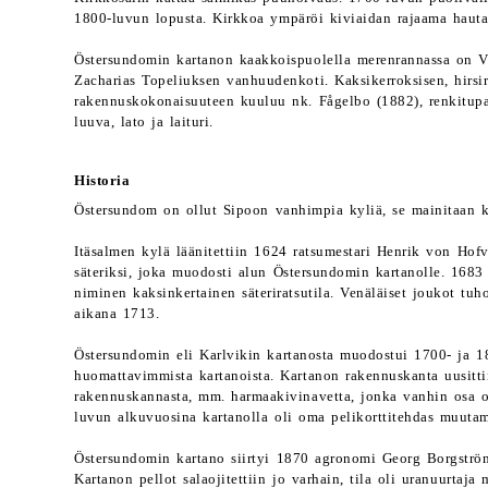
1800-luvun lopusta. Kirkkoa ympäröi kiviaidan rajaama haut
Östersundomin kartanon kaakkoispuolella merenrannassa on Vill
Zacharias Topeliuksen vanhuudenkoti. Kaksikerroksisen, hirsi
rakennuskokonaisuuteen kuuluu nk. Fågelbo (1882), renkitupa (
luuva, lato ja laituri.
Historia
Östersundom on ollut Sipoon vanhimpia kyliä, se mainitaan kir
Itäsalmen kylä läänitettiin 1624 ratsumestari Henrik von Hofve
säteriksi, joka muodosti alun Östersundomin kartanolle. 1683 
niminen kaksinkertainen säteriratsutila. Venäläiset joukot tu
aikana 1713.
Östersundomin eli Karlvikin kartanosta muodostui 1700- ja 1
huomattavimmista kartanoista. Kartanon rakennuskanta uusitti
rakennuskannasta, mm. harmaakivinavetta, jonka vanhin osa o
luvun alkuvuosina kartanolla oli oma pelikorttitehdas muuta
Östersundomin kartano siirtyi 1870 agronomi Georg Borgströmil
Kartanon pellot salaojitettiin jo varhain, tila oli uranuurtaja