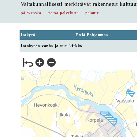
Valtakunnallisesti merkittävät rakennetut kulttu
på svenska
tietoa palvelusta
palaute
Isokyrö
Etelä-Pohjanmaa
Isonkyrön vanha ja uusi kirkko