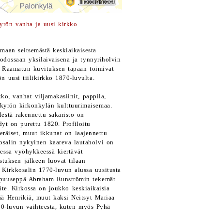
yrön vanha ja uusi kirkko
maan seitsemästä keskiaikaisesta
odossaan yksilaivaisena ja tynnyriholvin
yt Raamatun kuvituksen tapaan toimivat
ön uusi tiilikirkko 1870-luvulta.
ko, vanhat viljamakasiinit, pappila,
nkyrön kirkonkylän kulttuurimaisemaa.
lestä rakennettu sakaristo on
dyt on purettu 1820. Profiloitu
eräiset, muut ikkunat on laajennettu
salin nykyinen kaareva lautaholvi on
essa vyöhykkeessä kiertävät
tuksen jälkeen luovat tilaan
 Kirkkosalin 1770-luvun alussa uusitusta
en puuseppä Abraham Runströmin tekemät
ite. Kirkossa on joukko keskiaikaisia
ää Henrikiä, muut kaksi Neitsyt Mariaa
500-luvun vaihteesta, kuten myös Pyhä