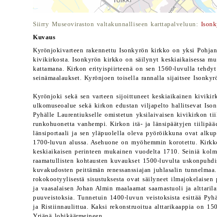
Siirry Museoviraston valtakunnalliseen karttapalveluun:
Isonk
Kuvaus
Kyrönjokivarteen rakennettu Isonkyrön kirkko on yksi Pohjan
kivikirkosta. Isonkyrön kirkko on säilynyt keskiaikaisessa mu
kattamana. Kirkon erityispiirteenä on sen 1560-luvulla tehd
seinämaalaukset. Kyrönjoen toisella rannalla sijaitsee Isonkyr
Kyrönjoki sekä sen varteen sijoittuneet keskiaikainen kivikirk
ulkomuseoalue sekä kirkon edustan viljapelto hallitsevat Iso
Pyhälle Laurentiukselle omistetun yksilaivaisen kivikirkon tii
runkohuonetta vanhempi. Kirkon itä- ja länsipäätyjen tiilipää
länsiportaali ja sen yläpuolella oleva pyöröikkuna ovat alkup
1700-luvun alussa. Asehuone on myöhemmin korotettu. Kirkko
keskiaikaisen perinteen mukainen vuodelta 1710. Seiniä kolm
raamatullisten kohtausten kuvaukset 1500-luvulta uskonpuhdis
kuvakudosten peittämän renessanssiajan juhlasalin tunnelmaa.
rokokootyylisestä sisustuksesta ovat säilyneet ilmajokelais
ja vaasalaisen Johan Almin maalaamat saarnastuoli ja alttarila
puuveistoksia. Tunnetuin 1400-luvun veistoksista esittää Pyh
ja Ristiinnaulittua. Kaksi rekonstruoitua alttarikaappia on 1
Yrjänä lohikäärmeineen.