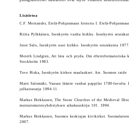
punagraniittiset hautaristit ovat myös Visannin suunnittelemat
Lisätietoa
C.F. Meinander, Etelä-Pohjanmaan historia I. Etelä-Pohjanmaa
Riitta Pylkkänen, Isonkyrön vanha kirkko. Isonkyrön seuraku
Jussi Salo, Isonkyrön uusi kirkko. Isonkyrön seurakunta 1977
Mereth Lindgren, Att lära och pryda. Om efterreformatoriska 
Stockholm 1983.
Tove Riska, Isonkyrön kirkon maalaukset. Ars. Suomen taide 
Matti Salomäki, Vaasan läänin vanhat pappilat 1700-luvulta 1
julkaisusarja 1994:11.
Markus Hiekkanen, The Stone Churches of the Medieval Dio
muinaismuistoyhdistyksen aikakauskirja 101. 1994.
Markus Hiekkanen, Suomen keskiajan kivikirkot. Suomalaisen 
2007.