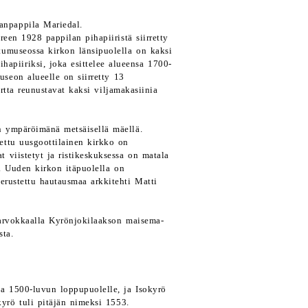
anpappila Mariedal.
een 1928 pappilan pihapiiristä siirretty
tumuseossa kirkon länsipuolella on kaksi
ihapiiriksi, joka esittelee alueensa 1700-
seon alueelle on siirretty 13
rtta reunustavat kaksi viljamakasiinia
n ympäröimänä metsäisellä mäellä.
ettu uusgoottilainen kirkko on
t viistetyt ja ristikeskuksessa on matala
n. Uuden kirkon itäpuolella on
erustettu hautausmaa arkkitehti Matti
i arvokkaalla Kyrönjokilaakson maisema-
sta.
na 1500-luvun loppupuolelle, ja Isokyrö
kyrö tuli pitäjän nimeksi 1553.