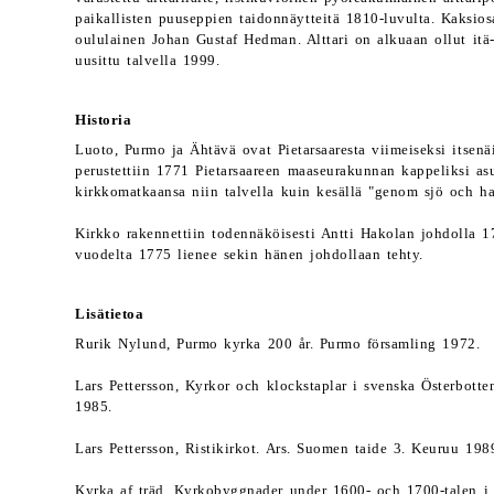
paikallisten puuseppien taidonnäytteitä 1810-luvulta. Kaksios
oululainen Johan Gustaf Hedman. Alttari on alkuaan ollut itä-
uusittu talvella 1999.
Historia
Luoto, Purmo ja Ähtävä ovat Pietarsaaresta viimeiseksi itsenä
perustettiin 1771 Pietarsaareen maaseurakunnan kappeliksi as
kirkkomatkaansa niin talvella kuin kesällä "genom sjö och hal
Kirkko rakennettiin todennäköisesti Antti Hakolan johdolla 1
vuodelta 1775 lienee sekin hänen johdollaan tehty.
Lisätietoa
Rurik Nylund, Purmo kyrka 200 år. Purmo församling 1972.
Lars Pettersson, Kyrkor och klockstaplar i svenska Österbotte
1985.
Lars Pettersson, Ristikirkot. Ars. Suomen taide 3. Keuruu 198
Kyrka af träd. Kyrkobyggnader under 1600- och 1700-talen i 