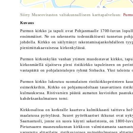
Siirry Museoviraston valtakunnalliseen karttapalveluun:
Purm
Kuvaus
Purmon kirkko ja tapuli ovat Pohjanmaalle 1700-luvun lopull
ensimmäiset. Ne on rakennettu todennäköisesti tunnetun pohj
johdolla. Kirkko on säilyttänyt rakentamisajankohdalleen tyy
pienimittakaavaisessa kirkonkylässä.
Purmon kirkonkylän vanhan ytimen muodostavat kirkko, tapuli
kirkonmäellä sijaitseva pieni ristikirkko tapuleineen on peri
vastapäätä on pohjalaistalojen ryhmä Sisbacka. Yksi taloista
Purmon kirkko lukeutuu suomalaisen ristikirkkoperinteen kaun
esimerkkeihin. Kirkko on pohjamuodoltaan tasavartinen ristikir
kulmauksessa. Ristivarsien päästä aumatun kuvioidun paanuk
kahdeksankulmainen torni.
Kirkkosalissa on korkealle kaartuva kulmikkaasti taittuva holv
maalatussa pyörylässä. Suuret pyörökaariset ikkunat ovat ny
Saarnastuoli, jonne on suora käynti sakaristosta, on 1800-luv
Pietarsaaren maaseurakunnan kirkkoon valmistamasta saarnastuo
varustettu alttarilaite, ristikuvioinen pyöreäkulmainen alttari