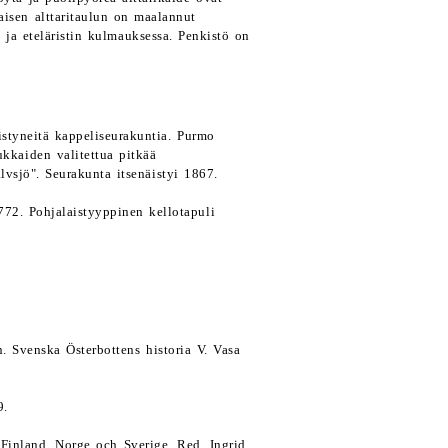
aisen alttaritaulun on maalannut
 ja eteläristin kulmauksessa. Penkistö on
istyneitä kappeliseurakuntia. Purmo
ukkaiden valitettua pitkää
vsjö". Seurakunta itsenäistyi 1867.
772. Pohjalaistyyppinen kellotapuli
n. Svenska Österbottens historia V. Vasa
9.
Finland, Norge och Sverige. Red. Ingrid