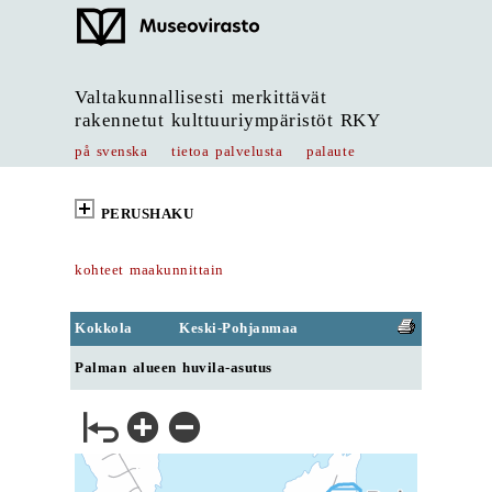
Valtakunnallisesti merkittävät
rakennetut kulttuuriympäristöt RKY
på svenska
tietoa palvelusta
palaute
PERUSHAKU
kohteet maakunnittain
Kokkola
Keski-Pohjanmaa
Palman alueen huvila-asutus