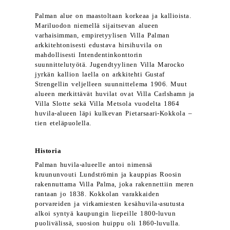
Palman alue on maastoltaan korkeaa ja kallioista.
Mariluodon niemellä sijaitsevan alueen
varhaisimman, empiretyylisen Villa Palman
arkkitehtonisesti edustava hirsihuvila on
mahdollisesti Intendentinkonttorin
suunnittelutyötä. Jugendtyylinen Villa Marocko
jyrkän kallion laella on arkkitehti Gustaf
Strengellin veljelleen suunnittelema 1906. Muut
alueen merkittävät huvilat ovat Villa Carlshamn ja
Villa Slotte sekä Villa Metsola vuodelta 1864
huvila-alueen läpi kulkevan Pietarsaari-Kokkola –
tien eteläpuolella.
Historia
Palman huvila-alueelle antoi nimensä
kruununvouti Lundströmin ja kauppias Roosin
rakennuttama Villa Palma, joka rakennettiin meren
rantaan jo 1838. Kokkolan varakkaiden
porvareiden ja virkamiesten kesähuvila-asutusta
alkoi syntyä kaupungin liepeille 1800-luvun
puolivälissä, suosion huippu oli 1860-luvulla.