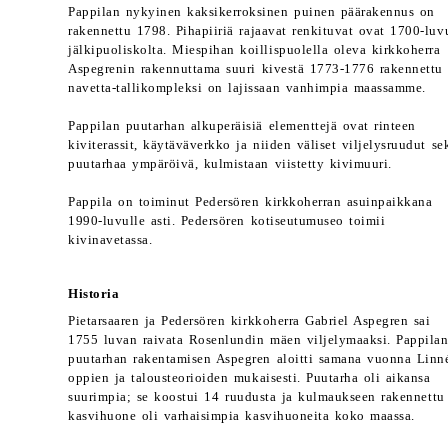
Pappilan nykyinen kaksikerroksinen puinen päärakennus on
rakennettu 1798. Pihapiiriä rajaavat renkituvat ovat 1700-luv
jälkipuoliskolta. Miespihan koillispuolella oleva kirkkoherra
Aspegrenin rakennuttama suuri kivestä 1773-1776 rakennettu
navetta-tallikompleksi on lajissaan vanhimpia maassamme.
Pappilan puutarhan alkuperäisiä elementtejä ovat rinteen
kiviterassit, käytäväverkko ja niiden väliset viljelysruudut se
puutarhaa ympäröivä, kulmistaan viistetty kivimuuri.
Pappila on toiminut Pedersören kirkkoherran asuinpaikkana
1990-luvulle asti. Pedersören kotiseutumuseo toimii
kivinavetassa.
Historia
Pietarsaaren ja Pedersören kirkkoherra Gabriel Aspegren sai
1755 luvan raivata Rosenlundin mäen viljelymaaksi. Pappila
puutarhan rakentamisen Aspegren aloitti samana vuonna Linn
oppien ja talousteorioiden mukaisesti. Puutarha oli aikansa
suurimpia; se koostui 14 ruudusta ja kulmaukseen rakennettu
kasvihuone oli varhaisimpia kasvihuoneita koko maassa.