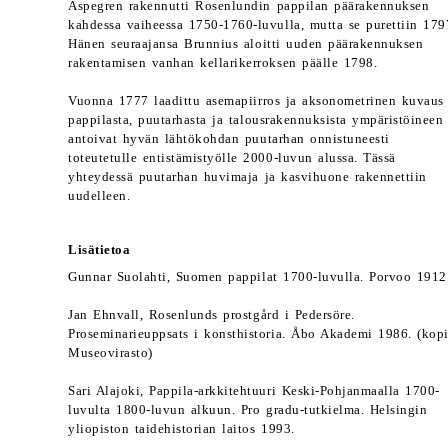
Aspegren rakennutti Rosenlundin pappilan päärakennuksen
kahdessa vaiheessa 1750-1760-luvulla, mutta se purettiin 179
Hänen seuraajansa Brunnius aloitti uuden päärakennuksen
rakentamisen vanhan kellarikerroksen päälle 1798.
Vuonna 1777 laadittu asemapiirros ja aksonometrinen kuvaus
pappilasta, puutarhasta ja talousrakennuksista ympäristöineen
antoivat hyvän lähtökohdan puutarhan onnistuneesti
toteutetulle entistämistyölle 2000-luvun alussa. Tässä
yhteydessä puutarhan huvimaja ja kasvihuone rakennettiin
uudelleen.
Lisätietoa
Gunnar Suolahti, Suomen pappilat 1700-luvulla. Porvoo 1912
Jan Ehnvall, Rosenlunds prostgård i Pedersöre.
Proseminarieuppsats i konsthistoria. Åbo Akademi 1986. (kop
Museovirasto)
Sari Alajoki, Pappila-arkkitehtuuri Keski-Pohjanmaalla 1700-
luvulta 1800-luvun alkuun. Pro gradu-tutkielma. Helsingin
yliopiston taidehistorian laitos 1993.