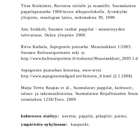
Tiina Koskimies, Ravintoa sielulle ja ruumiille. Suomalainen
pappilapuutarha 1900-luvun alkupuoliskolla. Jyväskylän
yliopisto, etnologian laitos, tutkimuksia 39, 1999.
Anu Soikkeli, Suomen vanhat pappilat - menneisyyden
tulevaisuus. Oulun yliopisto 2000.
Ritva Karhula, Aspegrenin puutarha. Muuriankkuri 1/2005.
Suomen Kulttuuriperinnön tuki ry.
http://www.kulttuuriperinto.fi/tiedostot/Muuriankkuri_2005.1.
Aspegrenin puutarhan historiaa, www-sivut
http://www.aspegrenstradgard.net/historia_fi.html (2.1.2008)
Marja Terttu Knapas et al., Suomalaiset pappilat, kulttuuri-,
talous- ja rakennushistoriaa. Suomalaisen Kirjallisuuden Seur
toimituksia 1238/Tieto. 2009.
kohteeseen sisältyy:
navetta; pappila; pihapiiri; puisto;
ympäristön nykyluonne:
kaupunki;