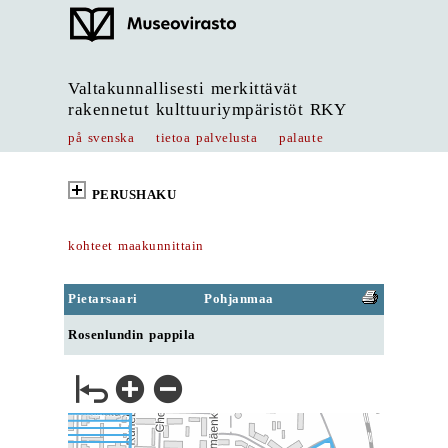
Valtakunnallisesti merkittävät
rakennetut kulttuuriympäristöt RKY
på svenska
tietoa palvelusta
palaute
PERUSHAKU
kohteet maakunnittain
Pietarsaari
Pohjanmaa
Rosenlundin pappila