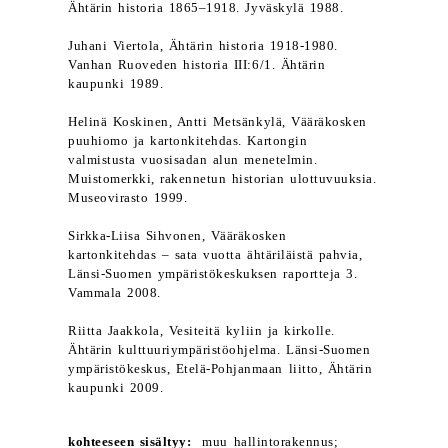
Ähtärin historia 1865–1918. Jyväskylä 1988.
Juhani Viertola, Ähtärin historia 1918-1980.
Vanhan Ruoveden historia III:6/1. Ähtärin
kaupunki 1989.
Helinä Koskinen, Antti Metsänkylä, Vääräkosken
puuhiomo ja kartonkitehdas. Kartongin
valmistusta vuosisadan alun menetelmin.
Muistomerkki, rakennetun historian ulottuvuuksia.
Museovirasto 1999.
Sirkka-Liisa Sihvonen, Vääräkosken
kartonkitehdas – sata vuotta ähtäriläistä pahvia,
Länsi-Suomen ympäristökeskuksen raportteja 3.
Vammala 2008.
Riitta Jaakkola, Vesiteitä kyliin ja kirkolle.
Ähtärin kulttuuriympäristöohjelma. Länsi-Suomen
ympäristökeskus, Etelä-Pohjanmaan liitto, Ähtärin
kaupunki 2009.
kohteeseen sisältyy:
muu hallintorakennus;