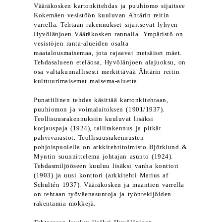
Vääräkosken kartonkitehdas ja puuhiomo sijaitsee
Kokemäen vesistöön kuuluvan Ähtärin reitin
varrella. Tehtaan rakennukset sijaitsevat lyhyen
Hyvölänjoen Vääräkosken rannalla. Ympäristö on
vesistöjen ranta-alueiden osalta
maatalousmaisemaa, jota rajaavat metsäiset mäet.
Tehdasalueen eteläosa, Hyvölänjoen alajuoksu, on
osa valtakunnallisesti merkittävää Ähtärin reitin
kulttuurimaisemat maisema-aluetta.
Punatiilinen tehdas käsittää kartonkitehtaan,
puuhiomon ja voimalaitoksen (1901/1937).
Teollisuusrakennuksiin kuuluvat lisäksi
korjauspaja (1924), tallirakennus ja pitkät
pahvivarastot. Teollisuusrakennusten
pohjoispuolella on arkkitehtitoimisto Björklund &
Myntin suunnittelema johtajan asunto (1924).
Tehdasmiljööseen kuuluu lisäksi vanha konttori
(1903) ja uusi konttori (arkkitehti Marius af
Schultén 1937). Vääräkosken ja maantien varrella
on tehtaan työväenasuntoja ja työntekijöiden
rakentamia mökkejä.