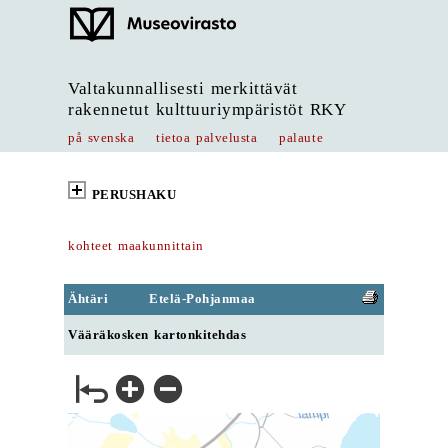
Valtakunnallisesti merkittävät
rakennetut kulttuuriympäristöt RKY
på svenska
tietoa palvelusta
palaute
PERUSHAKU
kohteet maakunnittain
Ähtäri
Etelä-Pohjanmaa
Vääräkosken kartonkitehdas