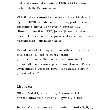
myllyrakennus rakennettiin 1906 Vääräkosken
eteläpuolelle Perännekoskeen.
Vääräkosken kartonkitehtaaseen liittyy läheisesti
Ryötön 1898 perustettu puuhiomo, jonka osake-
enemmistö siirtyi Lönnqvistin suvulle 1927.
Hiomo lopetettiin 1937, jonka jälkeen koskeen
perustettiin voimalaitos, josta saatiin sähköä myös
Vääräkosken kartonkitehtaalle.
Vääräkoski oli Lönnqvistin suvulla vuoteen 1978
asti, jonka jälkeen toiminta jatkui
yhtiömuotoisena. Tehdas teki konkurssin 1986,
jonka jälkeen toiminta jatkui Vääräkosken Pahvi
Oy:n nimellä vuoteen 1998. Tehdasalue otettiin
yritystiloiksi 2001.
Lisätietoa
Niilo Söyrinki, Ville Luho, Mauno Jokipii,
Vanhan Ruoveden historia I. Jyväskylä 1959.
Juhani Viertola, Vanhan Ruoveden historia 3, 6, 1,