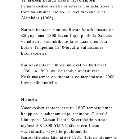
Tehtaaseen kuuluu lisäksi Hyvölänjoen
Perännekosken äärellä sijaitseva voimalaitoksena
toimiva entinen hiomo- ja myllyrakennus ns.
Alatehdas (1906).
Kartonkitehtaan monipuolisesta konekannasta on
säilynyt mm. 1800-luvun loppupuolella Saksassa
valmistettu kartonkikone ja tehtaan hiomossa
kolme Tampellan 1940-luvulla valmistamaa
hiomakonetta.
Kartonkitehtaan ulkoasuun ovat vaikuttaneet
1980- ja 1990-luvulla tehdyt uudistukset.
Koskimaisemaa on ruopattu voimaperäisesti 2000-
luvun alkupuolella.
Historia
Vääräkosken tehtaan perusti 1897 tamperelainen
kauppias ja sahanomistaja, insinööri Gustaf A.
Lönnqvist. Vaasan läänin Kuvernöörin virasto
myönsi 3.8.1898 Ylä-Vääräkoskeen luvan
vesivoimalla käyvälle puuhiomolle.
Kartonkitehdas käynnistyi 1901. Toinen hiomo- ja