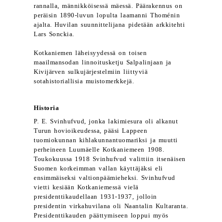
rannalla, männikköisessä mäessä. Päärakennus on
peräisin 1890-luvun lopulta laamanni Thoménin
ajalta. Huvilan suunnittelijana pidetään arkkitehti
Lars Sonckia.
Kotkaniemen läheisyydessä on toisen
maailmansodan linnoitusketju Salpalinjaan ja
Kivijärven sulkujärjestelmiin liittyviä
sotahistoriallisia muistomerkkejä.
Historia
P. E. Svinhufvud, jonka lakimiesura oli alkanut
Turun hovioikeudessa, pääsi Lappeen
tuomiokunnan kihlakunnantuomariksi ja muutti
perheineen Luumäelle Kotkaniemeen 1908.
Toukokuussa 1918 Svinhufvud valittiin itsenäisen
Suomen korkeimman vallan käyttäjäksi eli
ensimmäiseksi valtionpäämieheksi. Svinhufvud
vietti kesiään Kotkaniemessä vielä
presidenttikaudellaan 1931-1937, jolloin
presidentin virkahuvilana oli Naantalin Kultaranta.
Presidenttikauden päättymiseen loppui myös