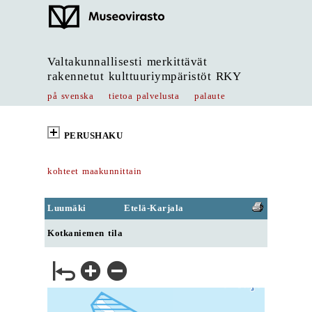
Valtakunnallisesti merkittävät
rakennetut kulttuuriympäristöt RKY
på svenska
tietoa palvelusta
palaute
PERUSHAKU
kohteet maakunnittain
Luumäki
Etelä-Karjala
Kotkaniemen tila