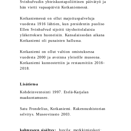
Svinhufvudin yhteiskuntapoliittinen päivätyö ja
hän vietti vapaapäiviä Kotkaniemessä.
Kotkaniemessä on ollut majoituspalveluja
vuodesta 1916 lähtien, kun presidentin puoliso
Ellen Svinhufvud sijoitti täyshoitolalaisia
yläkerroksen huoneisiin. Kansalaissodan aikana
Kotkaniemi oli punaisten hallussa.
Kotkaniemi on ollut valtion omistuksessa
vuodesta 2000 ja avoinna yleisölle museona.
Kotkaniemi kunnostettiin ja restauroitiin 2016-
2018.
Lisätietoa
Kohdeinventointi 1997. Etelä-Karjalan
maakuntamuseo.
Satu Frondelius, Kotkaniemi. Rakennushistorian
selvitys. Museovirasto 2003.
kohteeseen sisältyy:
huvila; merkkimieskoti;