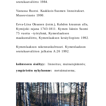
seutukaavaliitto 1984.
Vastassa Ruotsi. Kaakkois-Suomen linnoitukset.
Museovirasto 1990.
Eeva-Liisa Oksanen (toim.), Kahden kruunun alla,
Kymijoki rajana 1743-1811. Kymen läänin Suomi
75 vuotta –työryhmä, Kymenlaakson
maakuntaliitto, Kymenlaakson kesäyliopisto 1992.
Kymenlaakson rakennuskulttuuri. Kymenlaakson
seutukaavaliiton julkaisu A:26 1992.
kohteeseen sisältyy:
linnoitus; muinaisjäännös;
ympäristön nykyluonne:
metsämaisema;