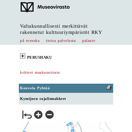
Valtakunnallisesti merkittävät
rakennetut kulttuuriympäristöt RKY
på svenska
tietoa palvelusta
palaute
PERUSHAKU
kohteet maakunnittain
Kouvola Pyhtää
Kymijoen rajalinnakkeet