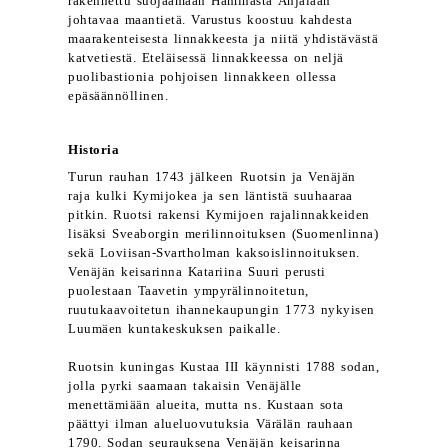
rakennettu suojaamaan Haminasta Anjalaan
johtavaa maantietä. Varustus koostuu kahdesta
maarakenteisesta linnakkeesta ja niitä yhdistävästä
katvetiestä. Eteläisessä linnakkeessa on neljä
puolibastionia pohjoisen linnakkeen ollessa
epäsäännöllinen.
Historia
Turun rauhan 1743 jälkeen Ruotsin ja Venäjän
raja kulki Kymijokea ja sen läntistä suuhaaraa
pitkin. Ruotsi rakensi Kymijoen rajalinnakkeiden
lisäksi Sveaborgin merilinnoituksen (Suomenlinna)
sekä Loviisan-Svartholman kaksoislinnoituksen.
Venäjän keisarinna Katariina Suuri perusti
puolestaan Taavetin ympyrälinnoitetun,
ruutukaavoitetun ihannekaupungin 1773 nykyisen
Luumäen kuntakeskuksen paikalle.
Ruotsin kuningas Kustaa III käynnisti 1788 sodan,
jolla pyrki saamaan takaisin Venäjälle
menettämiään alueita, mutta ns. Kustaan sota
päättyi ilman alueluovutuksia Värälän rauhaan
1790. Sodan seurauksena Venäjän keisarinna