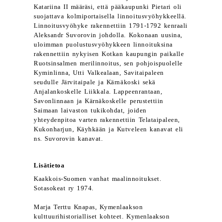
Katariina II määräsi, että pääkaupunki Pietari oli
suojattava kolmiportaisella linnoitusvyöhykkeellä.
Linnoitusvyöhyke rakennettiin 1791-1792 kenraali
Aleksandr Suvorovin johdolla. Kokonaan uusina,
uloimman puolustusvyöhykkeen linnoituksina
rakennettiin nykyisen Kotkan kaupungin paikalle
Ruotsinsalmen merilinnoitus, sen pohjoispuolelle
Kyminlinna, Utti Valkealaan, Savitaipaleen
seudulle Järvitaipale ja Kärnäkoski sekä
Anjalankoskelle Liikkala. Lappeenrantaan,
Savonlinnaan ja Kärnäkoskelle perustettiin
Saimaan laivaston tukikohdat, joiden
yhteydenpitoa varten rakennettiin Telataipaleen,
Kukonharjun, Käyhkään ja Kutveleen kanavat eli
ns. Suvorovin kanavat.
Lisätietoa
Kaakkois-Suomen vanhat maalinnoitukset.
Sotasokeat ry 1974.
Marja Terttu Knapas, Kymenlaakson
kulttuurihistorialliset kohteet. Kymenlaakson