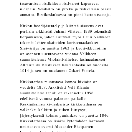
tasavartisen ristikirkon ristivarret kapenevat
ulospäin. Vesikatto on jyrkkä ja ristivarsien päästä
aumattu. Ristikeskuksessa on pieni kattoratsastaja.
Kirkon fasadijäsentely ja kiinteä sisustus ovat
peräisin arkkitehti Juhani Viisteen 1939 tekemästä
korjauksesta, johon liittyvät myös Lauri Välkkeen
tekemät lehterinkaiteiden koristemaalaukset.
Sisäväritys on uusittu 1963 ja kuori-ikkunoihin
on asennettu seuraavana vuonna Välkkeen
suunnittelemat Virolahti-aiheiset lasimaalaukset.
Alttaritaulu Kristuksen hautaanlasku on vuodelta
1914 ja sen on maalannut Oskari Paatela.
Kirkkotarhaa reunustava komea kiviaita on
vuodelta 1857. Arkkitehti Veli Klamin
suunnittelema tapuli on rakennettu 1958
edellisenä vuonna palaneen paikalle.
Keskiaikainen kivisakaristo kirkkotarhassa on
valkeaksi kalkittu ja siihen liittynyt,
järjestyksessä kolmas puukirkko on purettu 1846.
Kirkkotarhassa on lisäksi Pyterlahden kartanon
omistaneen eversti Alexander Ekesparren