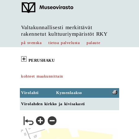
Valtakunnallisesti merkittävät
rakennetut kulttuuriympäristöt RKY
på svenska
tietoa palvelusta
palaute
PERUSHAKU
kohteet maakunnittain
Virolahti
Kymenlaakso
Virolahden kirkko ja kivisakasti