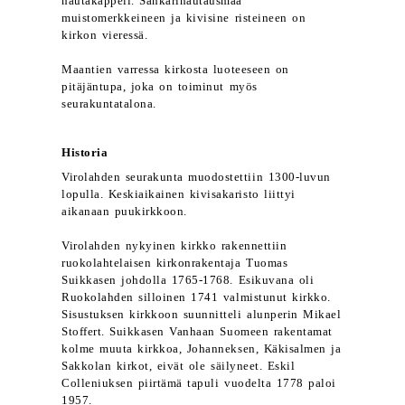
hautakappeli. Sankarihautausmaa
muistomerkkeineen ja kivisine risteineen on
kirkon vieressä.
Maantien varressa kirkosta luoteeseen on
pitäjäntupa, joka on toiminut myös
seurakuntatalona.
Historia
Virolahden seurakunta muodostettiin 1300-luvun
lopulla. Keskiaikainen kivisakaristo liittyi
aikanaan puukirkkoon.
Virolahden nykyinen kirkko rakennettiin
ruokolahtelaisen kirkonrakentaja Tuomas
Suikkasen johdolla 1765-1768. Esikuvana oli
Ruokolahden silloinen 1741 valmistunut kirkko.
Sisustuksen kirkkoon suunnitteli alunperin Mikael
Stoffert. Suikkasen Vanhaan Suomeen rakentamat
kolme muuta kirkkoa, Johanneksen, Käkisalmen ja
Sakkolan kirkot, eivät ole säilyneet. Eskil
Colleniuksen piirtämä tapuli vuodelta 1778 paloi
1957.