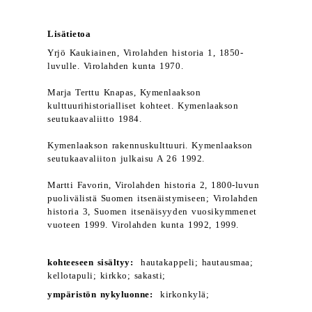
Lisätietoa
Yrjö Kaukiainen, Virolahden historia 1, 1850-
luvulle. Virolahden kunta 1970.
Marja Terttu Knapas, Kymenlaakson
kulttuurihistorialliset kohteet. Kymenlaakson
seutukaavaliitto 1984.
Kymenlaakson rakennuskulttuuri. Kymenlaakson
seutukaavaliiton julkaisu A 26 1992.
Martti Favorin, Virolahden historia 2, 1800-luvun
puolivälistä Suomen itsenäistymiseen; Virolahden
historia 3, Suomen itsenäisyyden vuosikymmenet
vuoteen 1999. Virolahden kunta 1992, 1999.
kohteeseen sisältyy:
hautakappeli; hautausmaa;
kellotapuli; kirkko; sakasti;
ympäristön nykyluonne:
kirkonkylä;