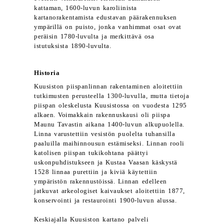
kattaman, 1600-luvun karoliinista
kartanorakentamista edustavan päärakennuksen
ympärillä on puisto, jonka vanhimmat osat ovat
peräisin 1780-luvulta ja merkittävä osa
istutuksista 1890-luvulta.
Historia
Kuusiston piispanlinnan rakentaminen aloitettiin
tutkimusten perusteella 1300-luvulla, mutta tietoja
piispan oleskelusta Kuusistossa on vuodesta 1295
alkaen. Voimakkain rakennuskausi oli piispa
Maunu Tavastin aikana 1400-luvun alkupuolella.
Linna varustettiin vesistön puolelta tuhansilla
paaluilla maihinnousun estämiseksi. Linnan rooli
katolisen piispan tukikohtana päättyi
uskonpuhdistukseen ja Kustaa Vaasan käskystä
1528 linnaa purettiin ja kiviä käytettiin
ympäristön rakennustöissä. Linnan edelleen
jatkuvat arkeologiset kaivaukset aloitettiin 1877,
konservointi ja restaurointi 1900-luvun alussa.
Keskiajalla Kuusiston kartano palveli