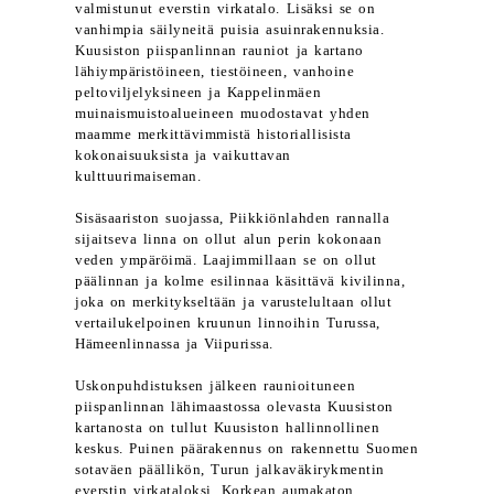
valmistunut everstin virkatalo. Lisäksi se on
vanhimpia säilyneitä puisia asuinrakennuksia.
Kuusiston piispanlinnan rauniot ja kartano
lähiympäristöineen, tiestöineen, vanhoine
peltoviljelyksineen ja Kappelinmäen
muinaismuistoalueineen muodostavat yhden
maamme merkittävimmistä historiallisista
kokonaisuuksista ja vaikuttavan
kulttuurimaiseman.
Sisäsaariston suojassa, Piikkiönlahden rannalla
sijaitseva linna on ollut alun perin kokonaan
veden ympäröimä. Laajimmillaan se on ollut
päälinnan ja kolme esilinnaa käsittävä kivilinna,
joka on merkitykseltään ja varustelultaan ollut
vertailukelpoinen kruunun linnoihin Turussa,
Hämeenlinnassa ja Viipurissa.
Uskonpuhdistuksen jälkeen raunioituneen
piispanlinnan lähimaastossa olevasta Kuusiston
kartanosta on tullut Kuusiston hallinnollinen
keskus. Puinen päärakennus on rakennettu Suomen
sotaväen päällikön, Turun jalkaväkirykmentin
everstin virkataloksi. Korkean aumakaton