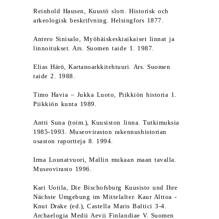
Reinhold Hausen, Kuustö slott. Historisk och
arkeologisk beskrifvning. Helsingfors 1877.
Antero Sinisalo, Myöhäiskeskiaikaiset linnat ja
linnoitukset. Ars. Suomen taide 1. 1987.
Elias Härö, Kartanoarkkitehtuuri. Ars. Suomen
taide 2. 1988.
Timo Havia – Jukka Luoto, Piikkiön historia 1.
Piikkiön kunta 1989.
Antti Suna (toim.), Kuusiston linna. Tutkimuksia
1985-1993. Museoviraston rakennushistorian
osaston raportteja 8. 1994.
Irma Lounatvuori, Mallin mukaan maan tavalla.
Museovirasto 1996.
Kari Uotila, Die Bischofsburg Kuusisto und Ihre
Nächste Umgebung im Mittelalter. Kaur Alttoa -
Knut Drake (ed.), Castella Maris Baltici 3-4.
Archaelogia Medii Aevii Finlandiae V. Suomen