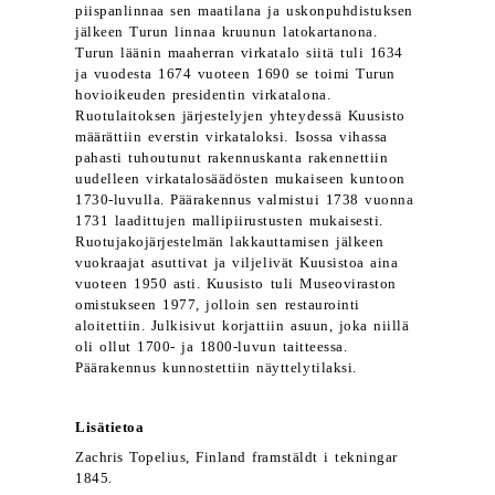
piispanlinnaa sen maatilana ja uskonpuhdistuksen
jälkeen Turun linnaa kruunun latokartanona.
Turun läänin maaherran virkatalo siitä tuli 1634
ja vuodesta 1674 vuoteen 1690 se toimi Turun
hovioikeuden presidentin virkatalona.
Ruotulaitoksen järjestelyjen yhteydessä Kuusisto
määrättiin everstin virkataloksi. Isossa vihassa
pahasti tuhoutunut rakennuskanta rakennettiin
uudelleen virkatalosäädösten mukaiseen kuntoon
1730-luvulla. Päärakennus valmistui 1738 vuonna
1731 laadittujen mallipiirustusten mukaisesti.
Ruotujakojärjestelmän lakkauttamisen jälkeen
vuokraajat asuttivat ja viljelivät Kuusistoa aina
vuoteen 1950 asti. Kuusisto tuli Museoviraston
omistukseen 1977, jolloin sen restaurointi
aloitettiin. Julkisivut korjattiin asuun, joka niillä
oli ollut 1700- ja 1800-luvun taitteessa.
Päärakennus kunnostettiin näyttelytilaksi.
Lisätietoa
Zachris Topelius, Finland framstäldt i tekningar
1845.