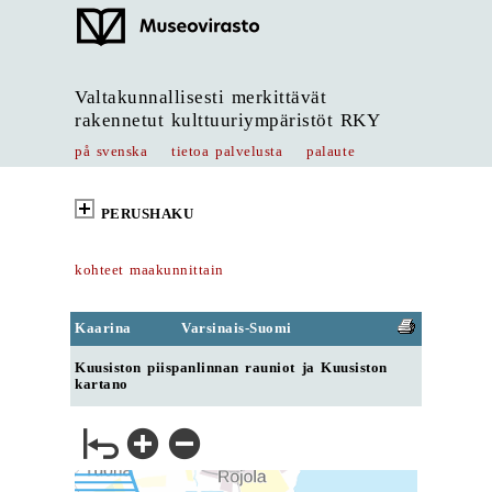
Valtakunnallisesti merkittävät
rakennetut kulttuuriympäristöt RKY
på svenska
tietoa palvelusta
palaute
PERUSHAKU
kohteet maakunnittain
Kaarina
Varsinais-Suomi
Kuusiston piispanlinnan rauniot ja Kuusiston
kartano