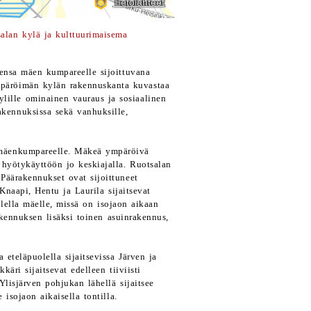
alan kylä ja kulttuurimaisema
eensa mäen kumpareelle sijoittuvana
mpäröimän kylän rakennuskanta kuvastaa
ylille ominainen vauraus ja sosiaalinen
akennuksissa sekä vanhuksille,
e mäenkumpareelle. Mäkeä ympäröivä
 hyötykäyttöön jo keskiajalla. Ruotsalan
Päärakennukset ovat sijoittuneet
 Knaapi, Hentu ja Laurila sijaitsevat
olella mäelle, missä on isojaon aikaan
kennuksen lisäksi toinen asuinrakennus,
eteläpuolella sijaitsevissa Järven ja
äri sijaitsevat edelleen tiiviisti
Ylisjärven pohjukan lähellä sijaitsee
 isojaon aikaisella tontilla.