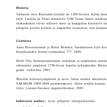
Historia
Varhaisin tieto Ruotsalan kylästä on 1300-luvulta. Kylän kant
(nyk. Laurila) ja Viisas mainittiin 1540 Turun läänin maakirj
tilakeskukset olivat erillisen mies- ja karjapihan käsittäviä u
pihapiiri poistui kylästä ja umpipihat avautuivat, kun karjasuoj
Lisätietoa
Anna Kirveennummi ja Riitta Räsänen, Suomalainen kylä kuva
Kirjallisuuden Seuran toimituksia 777, 2000.
Heidi Vilo, Kulttuurimaiseman osatekijät ja asukkaiden mais
rakennettu ympäristö 1700-luvun lopulta nykypäivään. Helsingi
gradu –tutkielma. 2003.
Muurlan kulttuuriympäristö ja arvot. Salon seudun rakennettu
SARAKUM 2000-2004 projektiraportti. Salon seudun kunnat,
liitto, Lounais-Suomen ympäristökeskus. 2005.
kohteeseen sisältyy:
kylä; pihapiiri; talonpoikaistalo;