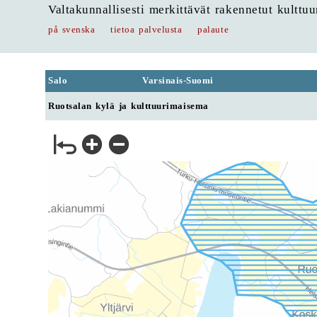
Valtakunnallisesti merkittävät rakennetut kulttu
på svenska
tietoa palvelusta
palaute
Salo
Varsinais-Suomi
Ruotsalan kylä ja kulttuurimaisema