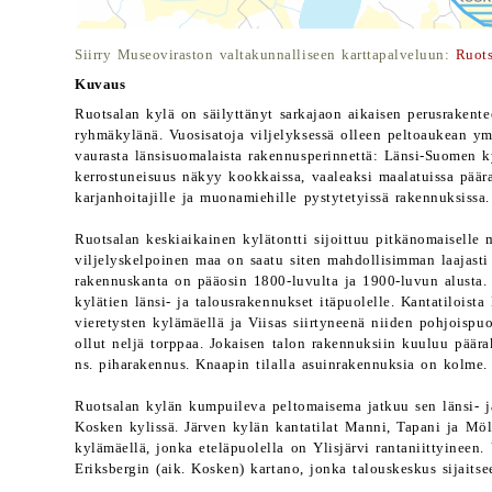
Siirry Museoviraston valtakunnalliseen karttapalveluun:
Ruots
Kuvaus
Ruotsalan kylä on säilyttänyt sarkajaon aikaisen perusrakent
ryhmäkylänä. Vuosisatoja viljelyksessä olleen peltoaukean y
vaurasta länsisuomalaista rakennusperinnettä: Länsi-Suomen k
kerrostuneisuus näkyy kookkaissa, vaaleaksi maalatuissa päär
karjanhoitajille ja muonamiehille pystytetyissä rakennuksissa.
Ruotsalan keskiaikainen kylätontti sijoittuu pitkänomaisell
viljelyskelpoinen maa on saatu siten mahdollisimman laajasti
rakennuskanta on pääosin 1800-luvulta ja 1900-luvun alusta. 
kylätien länsi- ja talousrakennukset itäpuolelle. Kantatiloista
vieretysten kylämäellä ja Viisas siirtyneenä niiden pohjoispu
ollut neljä torppaa. Jokaisen talon rakennuksiin kuuluu päära
ns. piharakennus. Knaapin tilalla asuinrakennuksia on kolme.
Ruotsalan kylän kumpuileva peltomaisema jatkuu sen länsi- ja 
Kosken kylissä. Järven kylän kantatilat Manni, Tapani ja Mölkk
kylämäellä, jonka eteläpuolella on Ylisjärvi rantaniittyineen. 
Eriksbergin (aik. Kosken) kartano, jonka talouskeskus sijaitsee