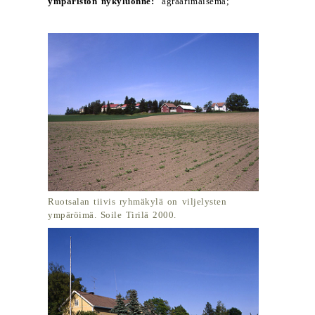
ympäristön nykyluonne:
agraarimaisema;
Ruotsalan tiivis ryhmäkylä on viljelysten
ympäröimä. Soile Tirilä 2000.