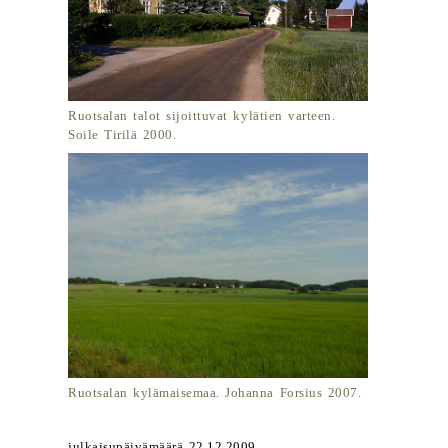
Ruotsalan talot sijoittuvat kylätien varteen.
Soile Tirilä 2000.
Ruotsalan kylämaisemaa. Johanna Forsius 2007.
julkaisupäivämäärä 22.12.2009