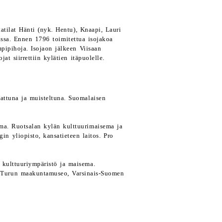
atilat Hänti (nyk. Hentu), Knaapi, Lauri
assa. Ennen 1796 toimitettua isojakoa
mpipihoja. Isojaon jälkeen Viisaan
at siirrettiin kylätien itäpuolelle.
ttuna ja muisteltuna. Suomalaisen
ema. Ruotsalan kylän kulttuurimaisema ja
n yliopisto, kansatieteen laitos. Pro
 kulttuuriympäristö ja maisema.
 Turun maakuntamuseo, Varsinais-Suomen