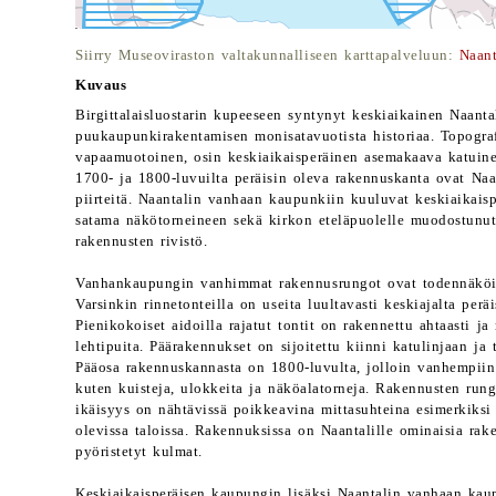
Siirry Museoviraston valtakunnalliseen karttapalveluun:
Naan
Kuvaus
Birgittalaisluostarin kupeeseen syntynyt keskiaikainen Naant
puukaupunkirakentamisen monisatavuotista historiaa. Topografi
vapaamuotoinen, osin keskiaikaisperäinen asemakaava katuine
1700- ja 1800-luvuilta peräisin oleva rakennuskanta ovat Na
piirteitä. Naantalin vanhaan kaupunkiin kuuluvat keskiaikais
satama näkötorneineen sekä kirkon eteläpuolelle muodostunut
rakennusten rivistö.
Vanhankaupungin vanhimmat rakennusrungot ovat todennäköis
Varsinkin rinnetonteilla on useita luultavasti keskiajalta peräi
Pienikokoiset aidoilla rajatut tontit on rakennettu ahtaasti ja
lehtipuita. Päärakennukset on sijoitettu kiinni katulinjaan ja 
Pääosa rakennuskannasta on 1800-luvulta, jolloin vanhempiin r
kuten kuisteja, ulokkeita ja näköalatorneja. Rakennusten run
ikäisyys on nähtävissä poikkeavina mittasuhteina esimerkiksi
olevissa taloissa. Rakennuksissa on Naantalille ominaisia rak
pyöristetyt kulmat.
Keskiaikaisperäisen kaupungin lisäksi Naantalin vanhaan ka