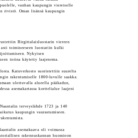
puolelle, vanhan kaupungin viereiselle
en rivistö. Oman lisänsä kaupungin
tettiin Birgittalaisluostarin viereen
 asti toimineeseen luostariin kulki
sijoittumiseen. Nykyisen
een torina käytetty laajenema.
osta. Katuverkosto suoristettiin suurelta
ngin rakentumiselle 1800-luvulle saakka.
atamaan ulottuvalla alueella pääkadun,
ssa asemakartassa korttelialue laajeni
n Naantalin terveyslähde 1723 ja 140
vaikutus kaupungin vaurastumiseen.
rakentamista.
Naantalin asemakaava oli voimassa
istoriallisen rakennuskannan huomioon