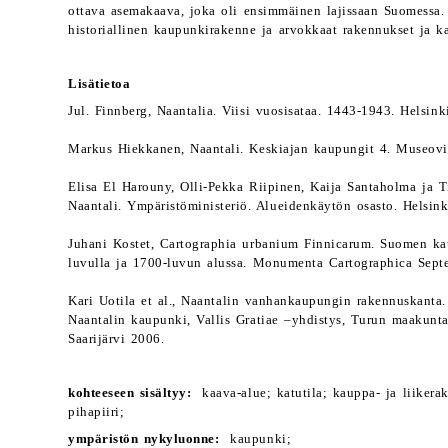
ottava asemakaava, joka oli ensimmäinen lajissaan Suomessa. 
historiallinen kaupunkirakenne ja arvokkaat rakennukset ja k
Lisätietoa
Jul. Finnberg, Naantalia. Viisi vuosisataa. 1443-1943. Helsink
Markus Hiekkanen, Naantali. Keskiajan kaupungit 4. Museovi
Elisa El Harouny, Olli-Pekka Riipinen, Kaija Santaholma ja
Naantali. Ympäristöministeriö. Alueidenkäytön osasto. Helsin
Juhani Kostet, Cartographia urbanium Finnicarum. Suomen ka
luvulla ja 1700-luvun alussa. Monumenta Cartographica Septe
Kari Uotila et al., Naantalin vanhankaupungin rakennuskanta.
Naantalin kaupunki, Vallis Gratiae –yhdistys, Turun maakunta
Saarijärvi 2006.
kohteeseen sisältyy:
kaava-alue; katutila; kauppa- ja liikera
pihapiiri;
ympäristön nykyluonne:
kaupunki;