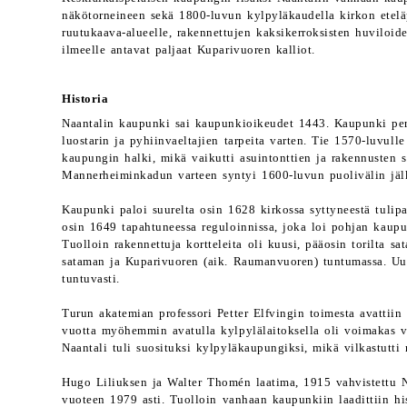
näkötorneineen sekä 1800-luvun kylpyläkaudella kirkon etelä
ruutukaava-alueelle, rakennettujen kaksikerroksisten huviloid
ilmeelle antavat paljaat Kuparivuoren kalliot.
Historia
Naantalin kaupunki sai kaupunkioikeudet 1443. Kaupunki perus
luostarin ja pyhiinvaeltajien tarpeita varten. Tie 1570-luvulle
kaupungin halki, mikä vaikutti asuintonttien ja rakennusten 
Mannerheiminkadun varteen syntyi 1600-luvun puolivälin jälk
Kaupunki paloi suurelta osin 1628 kirkossa syttyneestä tulipal
osin 1649 tapahtuneessa reguloinnissa, joka loi pohjan kaupu
Tuolloin rakennettuja kortteleita oli kuusi, pääosin torilta s
sataman ja Kuparivuoren (aik. Raumanvuoren) tuntumassa. Uude
tuntuvasti.
Turun akatemian professori Petter Elfvingin toimesta avattii
vuotta myöhemmin avatulla kylpylälaitoksella oli voimakas 
Naantali tuli suosituksi kylpyläkaupungiksi, mikä vilkastutti 
Hugo Liliuksen ja Walter Thomén laatima, 1915 vahvistettu 
vuoteen 1979 asti. Tuolloin vanhaan kaupunkiin laadittiin h