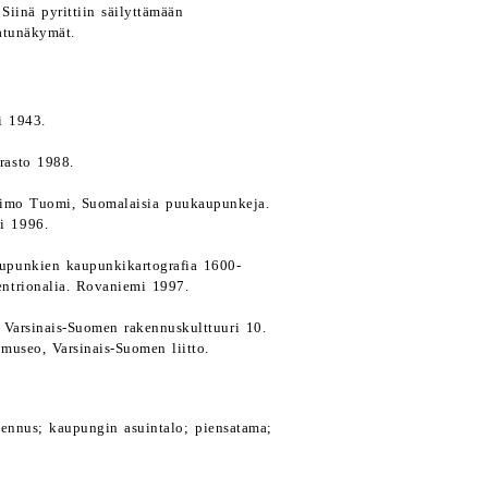
Siinä pyrittiin säilyttämään
atunäkymät.
i 1943.
rasto 1988.
 Timo Tuomi, Suomalaisia puukaupunkeja.
ki 1996.
upunkien kaupunkikartografia 1600-
ntrionalia. Rovaniemi 1997.
 Varsinais-Suomen rakennuskulttuuri 10.
museo, Varsinais-Suomen liitto.
kennus; kaupungin asuintalo; piensatama;