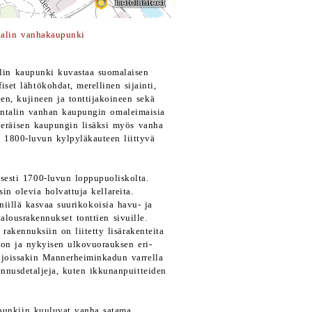
talin vanhakaupunki
alin kaupunki kuvastaa suomalaisen
set lähtökohdat, merellinen sijainti,
en, kujineen ja tonttijakoineen sekä
antalin vanhan kaupungin omaleimaisia
peräisen kaupungin lisäksi myös vanha
 1800-luvun kylpyläkauteen liittyvä
esti 1700-luvun loppupuoliskolta.
sin olevia holvattuja kellareita.
 niillä kasvaa suurikokoisia havu- ja
talousrakennukset tonttien sivuille.
akennuksiin on liitetty lisärakenteita
gon ja nykyisen ulkovuorauksen eri-
 joissakin Mannerheiminkadun varrella
ennusdetaljeja, kuten ikkunanpuitteiden
upunkiin kuuluvat vanha satama