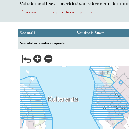
Valtakunnallisesti merkittävät rakennetut kulttu
på svenska
tietoa palvelusta
palaute
Naantali
Varsinais-Suomi
Naantalin vanhakaupunki