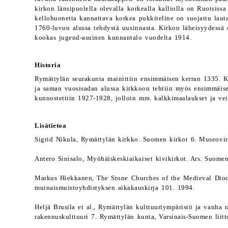
kirkon länsipuolella olevalla korkealla kalliolla on Ruotsissa 
kellohuonetta kannattava korkea pukkiteline on suojattu laut
1760-luvun alussa tehdystä uusinnasta. Kirkon läheisyydessä 
kookas jugend-asuinen kunnantalo vuodelta 1914.
Historia
Rymättylän seurakunta mainittiin ensimmäisen kerran 1335. K
ja saman vuosisadan alussa kirkkoon tehtiin myös ensimmäise
kunnostettiin 1927-1928, jolloin mm. kalkkimaalaukset ja veis
Lisätietoa
Sigrid Nikula, Rymättylän kirkko. Suomen kirkot 6. Museovir
Antero Sinisalo, Myöhäiskeskiaikaiset kivikirkot. Ars. Suomen
Markus Hiekkanen, The Stone Churches of the Medieval Dio
muinaismuistoyhdistyksen aikakauskirja 101. 1994.
Heljä Brusila et al., Rymättylän kulttuuriympäristö ja vanha
rakennuskulttuuri 7. Rymättylän kunta, Varsinais-Suomen lii