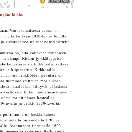
ttylän kirkko
saan. Vanhakantaisessa asussa on
sen mutta taitavan 1920-luvun lopulla
ja sisustuksessa on renessanssipiirteitä.
suutena on, että kaltevaan rinteeseen
ä matalampi. Kirkon jyrkkälappeisen
sta kolmetraveista kirkkosalia kattavat
hin ja kilpikaariin. Kirkkosalin
a, mm. eri henkilöiden puvuissa on
istä tuomiota esittävän maalauksen
olevat maalaukset liittyvät pääasiassa
ia veistoksia, kirkon suojeluspyhimys P.
stöstä mainittakoon kasteallas.
0-luvulta ja penkit 1830-luvulta.
 porttihuone on keskiaikainen.
koispuolella on vuodelta 1785 ja
alle. Asehuoneen itäseinälle 1600-
huoneena ja varastona. Kellotapuli