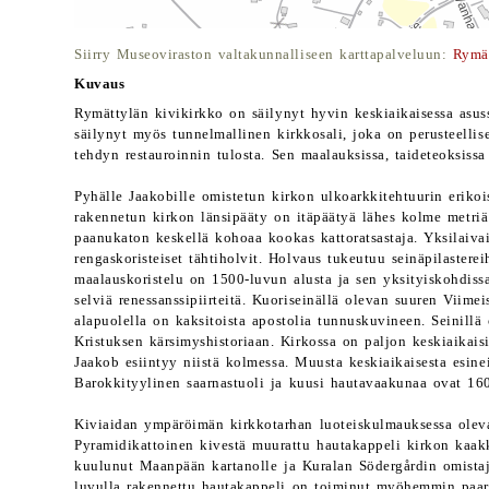
Siirry Museoviraston valtakunnalliseen karttapalveluun:
Rymä
Kuvaus
Rymättylän kivikirkko on säilynyt hyvin keskiaikaisessa asus
säilynyt myös tunnelmallinen kirkkosali, joka on perusteelli
tehdyn restauroinnin tulosta. Sen maalauksissa, taideteoksissa 
Pyhälle Jaakobille omistetun kirkon ulkoarkkitehtuurin erikoi
rakennetun kirkon länsipääty on itäpäätyä lähes kolme metri
paanukaton keskellä kohoaa kookas kattoratsastaja. Yksilaivai
rengaskoristeiset tähtiholvit. Holvaus tukeutuu seinäpilasterei
maalauskoristelu on 1500-luvun alusta ja sen yksityiskohdiss
selviä renessanssipiirteitä. Kuoriseinällä olevan suuren Viime
alapuolella on kaksitoista apostolia tunnuskuvineen. Seinillä 
Kristuksen kärsimyshistoriaan. Kirkossa on paljon keskiaikais
Jaakob esiintyy niistä kolmessa. Muusta keskiaikaisesta esinei
Barokkityylinen saarnastuoli ja kuusi hautavaakunaa ovat 160
Kiviaidan ympäröimän kirkkotarhan luoteiskulmauksessa oleva
Pyramidikattoinen kivestä muurattu hautakappeli kirkon kaak
kuulunut Maanpään kartanolle ja Kuralan Södergårdin omistaj
luvulla rakennettu hautakappeli on toiminut myöhemmin paari