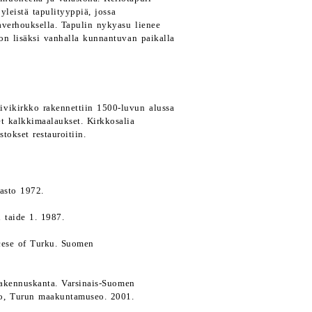
yleistä tapulityyppiä, jossa
averhouksella. Tapulin nykyasu lienee
on lisäksi vanhalla kunnantuvan paikalla
ivikirkko rakennettiin 1500-luvun alussa
t kalkkimaalaukset. Kirkkosalia
tokset restauroitiin.
asto 1972.
 taide 1. 1987.
cese of Turku. Suomen
 rakennuskanta. Varsinais-Suomen
tto, Turun maakuntamuseo. 2001.