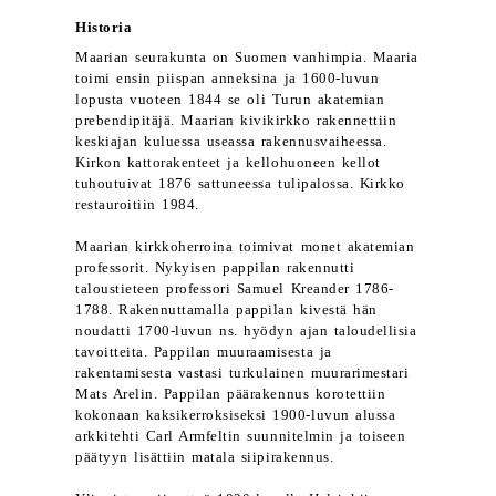
Historia
Maarian seurakunta on Suomen vanhimpia. Maaria
toimi ensin piispan anneksina ja 1600-luvun
lopusta vuoteen 1844 se oli Turun akatemian
prebendipitäjä. Maarian kivikirkko rakennettiin
keskiajan kuluessa useassa rakennusvaiheessa.
Kirkon kattorakenteet ja kellohuoneen kellot
tuhoutuivat 1876 sattuneessa tulipalossa. Kirkko
restauroitiin 1984.
Maarian kirkkoherroina toimivat monet akatemian
professorit. Nykyisen pappilan rakennutti
taloustieteen professori Samuel Kreander 1786-
1788. Rakennuttamalla pappilan kivestä hän
noudatti 1700-luvun ns. hyödyn ajan taloudellisia
tavoitteita. Pappilan muuraamisesta ja
rakentamisesta vastasi turkulainen muurarimestari
Mats Arelin. Pappilan päärakennus korotettiin
kokonaan kaksikerroksiseksi 1900-luvun alussa
arkkitehti Carl Armfeltin suunnitelmin ja toiseen
päätyyn lisättiin matala siipirakennus.