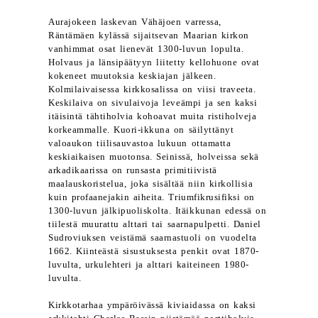
Aurajokeen laskevan Vähäjoen varressa,
Räntämäen kylässä sijaitsevan Maarian kirkon
vanhimmat osat lienevät 1300-luvun lopulta.
Holvaus ja länsipäätyyn liitetty kellohuone ovat
kokeneet muutoksia keskiajan jälkeen.
Kolmilaivaisessa kirkkosalissa on viisi traveeta.
Keskilaiva on sivulaivoja leveämpi ja sen kaksi
itäisintä tähtiholvia kohoavat muita ristiholveja
korkeammalle. Kuori-ikkuna on säilyttänyt
valoaukon tiilisauvastoa lukuun ottamatta
keskiaikaisen muotonsa. Seinissä, holveissa sekä
arkadikaarissa on runsasta primitiivistä
maalauskoristelua, joka sisältää niin kirkollisia
kuin profaanejakin aiheita. Triumfikrusifiksi on
1300-luvun jälkipuoliskolta. Itäikkunan edessä on
tiilestä muurattu alttari tai saarnapulpetti. Daniel
Sudroviuksen veistämä saarnastuoli on vuodelta
1662. Kiinteästä sisustuksesta penkit ovat 1870-
luvulta, urkulehteri ja alttari kaiteineen 1980-
luvulta.
Kirkkotarhaa ympäröivässä kiviaidassa on kaksi