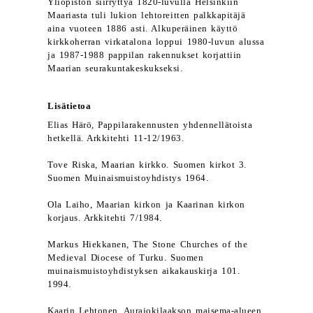
Yliopiston siirryttyä 1820-luvulla Helsinkiin
Maariasta tuli lukion lehtoreitten palkkapitäjä
aina vuoteen 1886 asti. Alkuperäinen käyttö
kirkkoherran virkatalona loppui 1980-luvun alussa
ja 1987-1988 pappilan rakennukset korjattiin
Maarian seurakuntakeskukseksi.
Lisätietoa
Elias Härö, Pappilarakennusten yhdennellätoista
hetkellä. Arkkitehti 11-12/1963.
Tove Riska, Maarian kirkko. Suomen kirkot 3.
Suomen Muinaismuistoyhdistys 1964.
Ola Laiho, Maarian kirkon ja Kaarinan kirkon
korjaus. Arkkitehti 7/1984.
Markus Hiekkanen, The Stone Churches of the
Medieval Diocese of Turku. Suomen
muinaismuistoyhdistyksen aikakauskirja 101.
1994.
Kaarin Lehtonen, Aurajokilaakson maisema-alueen