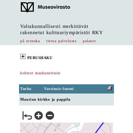
Valtakunnallisesti merkittävät
rakennetut kulttuuriympäristöt RKY
på svenska
tietoa palvelusta
palaute
PERUSHAKU
kohteet maakunnittain
Turku
Varsinais-Suomi
Maarian kirkko ja pappila