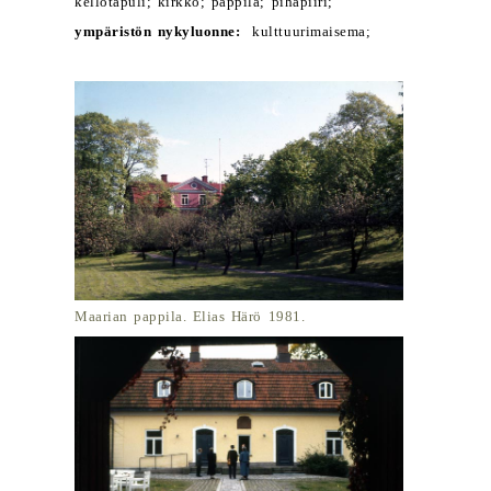
kellotapuli; kirkko; pappila; pihapiiri;
ympäristön nykyluonne:
kulttuurimaisema;
Maarian pappila. Elias Härö 1981.