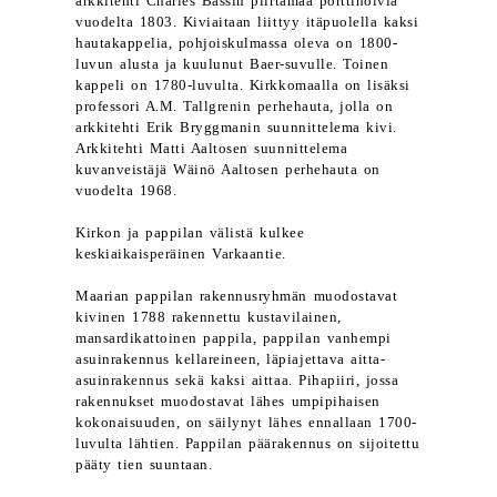
arkkitehti Charles Bassin piirtämää porttiholvia
vuodelta 1803. Kiviaitaan liittyy itäpuolella kaksi
hautakappelia, pohjoiskulmassa oleva on 1800-
luvun alusta ja kuulunut Baer-suvulle. Toinen
kappeli on 1780-luvulta. Kirkkomaalla on lisäksi
professori A.M. Tallgrenin perhehauta, jolla on
arkkitehti Erik Bryggmanin suunnittelema kivi.
Arkkitehti Matti Aaltosen suunnittelema
kuvanveistäjä Wäinö Aaltosen perhehauta on
vuodelta 1968.
Kirkon ja pappilan välistä kulkee
keskiaikaisperäinen Varkaantie.
Maarian pappilan rakennusryhmän muodostavat
kivinen 1788 rakennettu kustavilainen,
mansardikattoinen pappila, pappilan vanhempi
asuinrakennus kellareineen, läpiajettava aitta-
asuinrakennus sekä kaksi aittaa. Pihapiiri, jossa
rakennukset muodostavat lähes umpipihaisen
kokonaisuuden, on säilynyt lähes ennallaan 1700-
luvulta lähtien. Pappilan päärakennus on sijoitettu
pääty tien suuntaan.