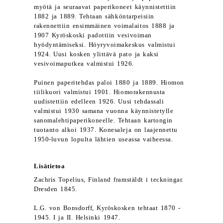
myötä ja seuraavat paperikoneet käynnistettiin
1882 ja 1889. Tehtaan sähköntarpeisiin
rakennettiin ensimmäinen voimalaitos 1888 ja
1907 Kyröskoski padottiin vesivoiman
hyödyntämiseksi. Höyryvoimakeskus valmistui
1924. Uusi kosken ylittävä pato ja kaksi
vesivoimaputkea valmistui 1926.
Puinen paperitehdas paloi 1880 ja 1889. Hiomon
tiilikuori valmistui 1901. Hiomorakennusta
uudistettiin edelleen 1926. Uusi tehdassali
valmistui 1930 samana vuonna käynnistetylle
sanomalehtipaperikoneelle. Tehtaan kartongin
tuotanto alkoi 1937. Konesaleja on laajennettu
1950-luvun lopulta lähtien useassa vaiheessa.
Lisätietoa
Zachris Topelius, Finland framstäldt i teckningar.
Dresden 1845.
L.G. von Bonsdorff, Kyröskosken tehtaat 1870 -
1945. I ja II. Helsinki 1947.