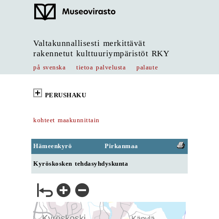
Valtakunnallisesti merkittävät
rakennetut kulttuuriympäristöt RKY
på svenska
tietoa palvelusta
palaute
PERUSHAKU
kohteet maakunnittain
Hämeenkyrö
Pirkanmaa
Kyröskosken tehdasyhdyskunta