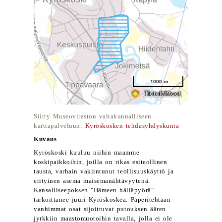
Siirry Museoviraston valtakunnalliseen
karttapalveluun:
Kyröskosken tehdasyhdyskunta
Kuvaus
Kyröskoski kuuluu niihin maamme
koskipaikkoihin, joilla on rikas esiteollinen
tausta, varhain vakiintunut teollisuuskäyttö ja
erityinen asema maisemanähtävyytenä.
Kansalliseepoksen "Hämeen hälläpyörä"
tarkoittanee juuri Kyröskoskea. Paperitehtaan
vanhimmat osat sijoittuvat putouksen äären
jyrkkiin maastomuotoihin tavalla, jolla ei ole