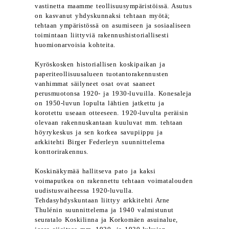
vastinetta maamme teollisuusympäristöissä. Asutus
on kasvanut yhdyskunnaksi tehtaan myötä;
tehtaan ympäristössä on asumiseen ja sosiaaliseen
toimintaan liittyviä rakennushistoriallisesti
huomionarvoisia kohteita.
Kyröskosken historiallisen koskipaikan ja
paperiteollisuusalueen tuotantorakennusten
vanhimmat säilyneet osat ovat saaneet
perusmuotonsa 1920- ja 1930-luvuilla. Konesaleja
on 1950-luvun lopulta lähtien jatkettu ja
korotettu useaan otteeseen. 1920-luvulta peräisin
olevaan rakennuskantaan kuuluvat mm. tehtaan
höyrykeskus ja sen korkea savupiippu ja
arkkitehti Birger Federleyn suunnittelema
konttorirakennus.
Koskinäkymää hallitseva pato ja kaksi
voimaputkea on rakennettu tehtaan voimatalouden
uudistusvaiheessa 1920-luvulla.
Tehdasyhdyskuntaan liittyy arkkitehti Arne
Thulénin suunnittelema ja 1940 valmistunut
seuratalo Koskilinna ja Korkomäen asuinalue,