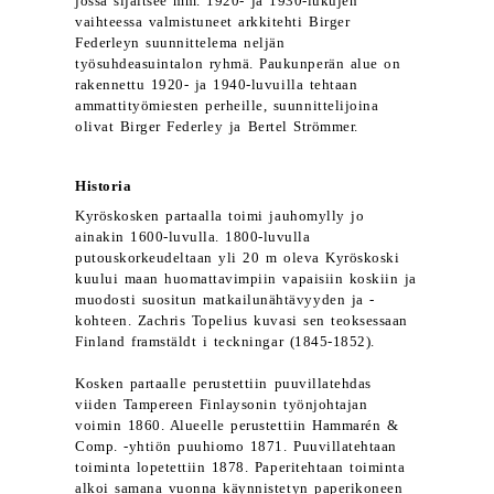
jossa sijaitsee mm. 1920- ja 1930-lukujen
vaihteessa valmistuneet arkkitehti Birger
Federleyn suunnittelema neljän
työsuhdeasuintalon ryhmä. Paukunperän alue on
rakennettu 1920- ja 1940-luvuilla tehtaan
ammattityömiesten perheille, suunnittelijoina
olivat Birger Federley ja Bertel Strömmer.
Historia
Kyröskosken partaalla toimi jauhomylly jo
ainakin 1600-luvulla. 1800-luvulla
putouskorkeudeltaan yli 20 m oleva Kyröskoski
kuului maan huomattavimpiin vapaisiin koskiin ja
muodosti suositun matkailunähtävyyden ja -
kohteen. Zachris Topelius kuvasi sen teoksessaan
Finland framstäldt i teckningar (1845-1852).
Kosken partaalle perustettiin puuvillatehdas
viiden Tampereen Finlaysonin työnjohtajan
voimin 1860. Alueelle perustettiin Hammarén &
Comp. -yhtiön puuhiomo 1871. Puuvillatehtaan
toiminta lopetettiin 1878. Paperitehtaan toiminta
alkoi samana vuonna käynnistetyn paperikoneen