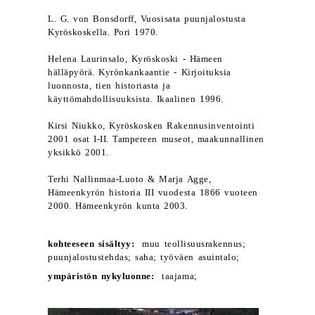
L. G. von Bonsdorff, Vuosisata puunjalostusta
Kyröskoskella. Pori 1970.
Helena Laurinsalo, Kyröskoski - Hämeen
hälläpyörä. Kyrönkankaantie - Kirjoituksia
luonnosta, tien historiasta ja
käyttömahdollisuuksista. Ikaalinen 1996.
Kirsi Niukko, Kyröskosken Rakennusinventointi
2001 osat I-II. Tampereen museot, maakunnallinen
yksikkö 2001.
Terhi Nallinmaa-Luoto & Marja Agge,
Hämeenkyrön historia III vuodesta 1866 vuoteen
2000. Hämeenkyrön kunta 2003.
kohteeseen sisältyy:
muu teollisuusrakennus;
puunjalostustehdas; saha; työväen asuintalo;
ympäristön nykyluonne:
taajama;