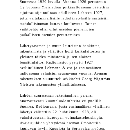
Suomessa 1920-luvulla. Vuonna 1926 perustetun
Oy Suomen Yleisradion pitkäaaltoasema päätettiin
sijoittaa sijainniltaan edulliseen Lahteen 1927,
jotta valtakunnallisille radiolähetyksille saataisiin
mahdollisimman kattava kuuluvuus. Toinen
vaihtoehto olisi ollut useiden pienempien
paikallisten asemien perustaminen.
Lähetysaseman ja muun laitteiston hankintaa,
rakentamista ja ylläpitoa hoiti kulkulaitosten ja
yleisten töiden ministeriö ja sen alainen
lennätinlaitos. Radiomastot pystytti 1927
berliiniläinen Lehmann & c:o ja ensimmäinen
radioasema valmistui seuraavana vuonna. Aseman
rakennuksen suunnitteli arkkitehti Georg Wigström
Yleisten rakennusten ylihallituksessa.
Lahden suuraseman rakentaminen paransi
huomattavasti kuunteluolosuhteita eri puolilla
Suomea. Radioasema, josta ensimmäinen virallinen
lähetys välitettiin 22. huhtikuuta 1928, oli
valmistuessaan Euroopan voimakastehoisimpia.
Avajaisjuhlien yhteydessä aseman ilmoitettiin
kuuluvan hyvin Kuopiota ja Sortavalaa myöten.