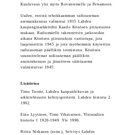
Kuuluvuus ylsi myös Rovaniemelle ja Petsamoon.
Uuden, entistä tehokkaamman radioaseman
asemarakennus valmistui 1935 Lahden
kaupunginarkkitehti Kaarlo Könösen piirustusten
mukaan. Radiomäelle rakennettiin jatkosodan
aikana Könösen piirustuksin vartiotupa, jota
laajennettiin 1945 ja jota myöhemmin käytettiin
radioaseman päällikön toimistona. Könösen
suunnittelemat radioaseman päällikön
asuinrakennus ja jännitteen säätöasema
valmistuivat 1945.
Lisätietoa
Timo Tuomi, Lahden kaupunkikuvan ja
arkkitehtuurin kehityspiirteitä. Lahden historia 2.
1992.
Eino Lyytinen, Timo Vihavainen, Yleisradion
historia 1 1926-1949. Yle 1996.
Riitta Niskanen (toim.), Selvitys Lahden