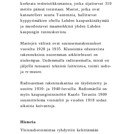
korkeata teräsristikkomastoa, jotka sijaitsevat 310
metrin päässä toisistaan. Mastot, jotka ovat
kannatelleet suurta T-antennia, hallitsevat
hyppyrimäkien ohella Lahden kaupunkinäkymää
ja muodostavat maamerkkinä yhden Lahden
kaupungin tunnuskuvista.
Mastojen välissä ovat suurasemarakennukset
vuosilta 1928 ja 1935. Klassismia edustavista
rakennuksista nuoremman arkkitehtuuri on
niukempaa. Uudemmalla radioasemalla, missä on
jäljellä runsaasti teknistä laitteistoa, toimii radio-
ja tv-museo.
Radioaseman rakennuskantaa on täydennetty ja
uusittu 1930- ja 1940-luvuilla. Radiomäellä on
myös kaupungininsinööri Kaarlo Tavastin 1909
suunnittelema vesisäiliö ja vuoden 1918 sodan
aikaisia kaivantoja.
Historia
Yleisradiotoimintaa ryhdyttiin kehittämään