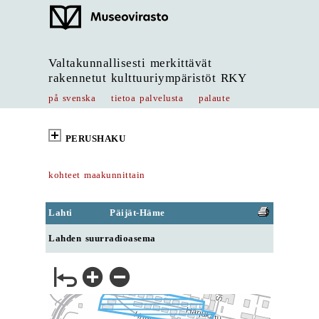
Valtakunnallisesti merkittävät
rakennetut kulttuuriympäristöt RKY
på svenska
tietoa palvelusta
palaute
PERUSHAKU
kohteet maakunnittain
Lahti
Päijät-Häme
Lahden suurradioasema