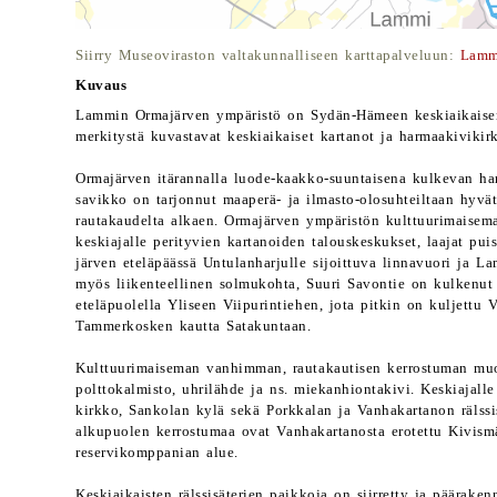
Siirry Museoviraston valtakunnalliseen karttapalveluun:
Lammi
Kuvaus
Lammin Ormajärven ympäristö on Sydän-Hämeen keskiaikaisen
merkitystä kuvastavat keskiaikaiset kartanot ja harmaakivikir
Ormajärven itärannalla luode-kaakko-suuntaisena kulkevan ha
savikko on tarjonnut maaperä- ja ilmasto-olosuhteiltaan hyvät
rautakaudelta alkaen. Ormajärven ympäristön kulttuurimaisem
keskiajalle perityvien kartanoiden talouskeskukset, laajat pui
järven eteläpäässä Untulanharjulle sijoittuva linnavuori ja L
myös liikenteellinen solmukohta, Suuri Savontie on kulkenu
eteläpuolella Yliseen Viipurintiehen, jota pitkin on kuljettu 
Tammerkosken kautta Satakuntaan.
Kulttuurimaiseman vanhimman, rautakautisen kerrostuman muo
polttokalmisto, uhrilähde ja ns. miekanhiontakivi. Keskiajal
kirkko, Sankolan kylä sekä Porkkalan ja Vanhakartanon rälssi
alkupuolen kerrostumaa ovat Vanhakartanosta erotettu Kivis
reservikomppanian alue.
Keskiaikaisten rälssisäterien paikkoja on siirretty ja pääraken