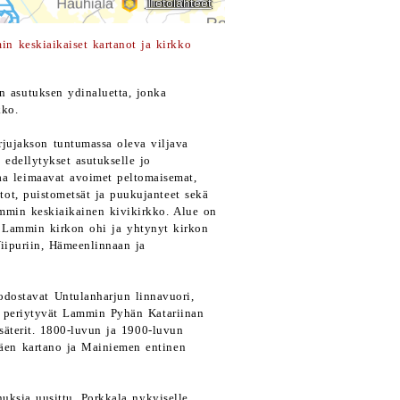
n keskiaikaiset kartanot ja kirkko
 asutuksen ydinaluetta, jonka
kko.
rjujakson tuntumassa oleva viljava
 edellytykset asutukselle jo
aa leimaavat avoimet peltomaisemat,
stot, puistometsät ja puukujanteet sekä
ammin keskiaikainen kivikirkko. Alue on
t Lammin kirkon ohi ja yhtynyt kirkon
Viipuriin, Hämeenlinnaan ja
dostavat Untulanharjun linnavuori,
le periytyvät Lammin Pyhän Katariinan
säterit. 1800-luvun ja 1900-luvun
mäen kartano ja Mainiemen entinen
nuksia uusittu, Porkkala nykyiselle