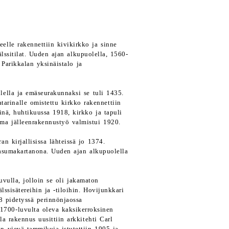
eelle rakennettiin kivikirkko ja sinne
lssitilat. Uuden ajan alkupuolella, 1560-
 Parikkalan yksinäistalo ja
lella ja emäseurakunnaksi se tuli 1435.
arinalle omistettu kirkko rakennettiin
inä, huhtikuussa 1918, kirkko ja tapuli
ema jälleenrakennustyö valmistui 1920.
n kirjallisissa lähteissä jo 1374.
 asumakartanona. Uuden ajan alkupuolella
vulla, jolloin se oli jakamaton
lssisätereihin ja -tiloihin. Hovijunkkari
8 pidetyssä perinnönjaossa
 1700-luvulta oleva kaksikerroksinen
la rakennus uusittiin arkkitehti Carl