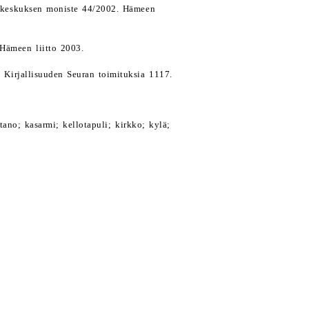
ökeskuksen moniste 44/2002. Hämeen
Hämeen liitto 2003.
Kirjallisuuden Seuran toimituksia 1117.
ano; kasarmi; kellotapuli; kirkko; kylä;