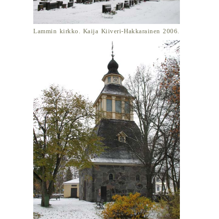
Lammin kirkko. Kaija Kiiveri-Hakkarainen 2006.