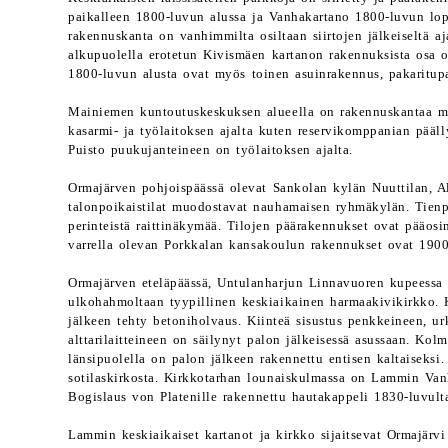
paikalleen 1800-luvun alussa ja Vanhakartano 1800-luvun lo
rakennuskanta on vanhimmilta osiltaan siirtojen jälkeiseltä a
alkupuolella erotetun Kivismäen kartanon rakennuksista osa 
1800-luvun alusta ovat myös toinen asuinrakennus, pakaritupa,
Mainiemen kuntoutuskeskuksen alueella on rakennuskantaa m
kasarmi- ja työlaitoksen ajalta kuten reservikomppanian päälly
Puisto puukujanteineen on työlaitoksen ajalta.
Ormajärven pohjoispäässä olevat Sankolan kylän Nuuttilan, Al
talonpoikaistilat muodostavat nauhamaisen ryhmäkylän. Tien
perinteistä raittinäkymää. Tilojen päärakennukset ovat pääos
varrella olevan Porkkalan kansakoulun rakennukset ovat 1900
Ormajärven eteläpäässä, Untulanharjun Linnavuoren kupeessa
ulkohahmoltaan tyypillinen keskiaikainen harmaakivikirkko. 
jälkeen tehty betoniholvaus. Kiinteä sisustus penkkeineen, ur
alttarilaitteineen on säilynyt palon jälkeisessä asussaan. Kol
länsipuolella on palon jälkeen rakennettu entisen kaltaiseksi.
sotilaskirkosta. Kirkkotarhan lounaiskulmassa on Lammin Van
Bogislaus von Platenille rakennettu hautakappeli 1830-luvult
Lammin keskiaikaiset kartanot ja kirkko sijaitsevat Ormajärvi