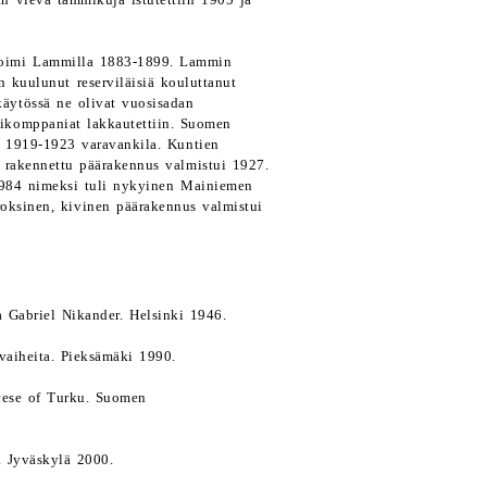
n vievä tammikuja istutettiin 1905 ja
toimi Lammilla 1883-1899. Lammin
 kuulunut reserviläisiä kouluttanut
käytössä ne olivat vuosisadan
rvikomppaniat lakkautettiin. Suomen
ja 1919-1923 varavankila. Kuntien
n rakennettu päärakennus valmistui 1927.
 1984 nimeksi tuli nykyinen Mainiemen
ksinen, kivinen päärakennus valmistui
ja Gabriel Nikander. Helsinki 1946.
vaiheita. Pieksämäki 1990.
cese of Turku. Suomen
. Jyväskylä 2000.