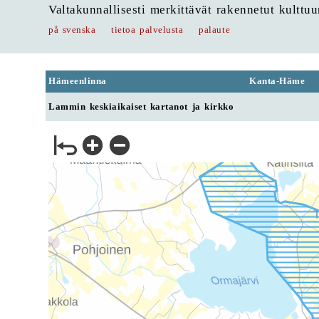
Valtakunnallisesti merkittävät rakennetut kulttu
på svenska
tietoa palvelusta
palaute
Hämeenlinna
Kanta-Häme
Lammin keskiaikaiset kartanot ja kirkko