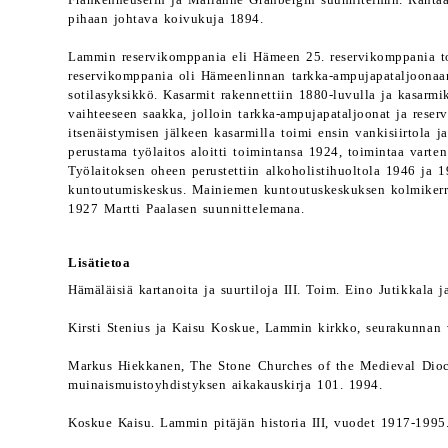
Frankenheuserin ja Marianne Granbergin suunnitelmin. Rantaa
pihaan johtava koivukuja 1894.
Lammin reservikomppania eli Hämeen 25. reservikomppania 
reservikomppania oli Hämeenlinnan tarkka-ampujapataljoonaan
sotilasyksikkö. Kasarmit rakennettiin 1880-luvulla ja kasarmi
vaihteeseen saakka, jolloin tarkka-ampujapataljoonat ja rese
itsenäistymisen jälkeen kasarmilla toimi ensin vankisiirtola 
perustama työlaitos aloitti toimintansa 1924, toimintaa varte
Työlaitoksen oheen perustettiin alkoholistihuoltola 1946 ja
kuntoutumiskeskus. Mainiemen kuntoutuskeskuksen kolmikerro
1927 Martti Paalasen suunnittelemana.
Lisätietoa
Hämäläisiä kartanoita ja suurtiloja III. Toim. Eino Jutikkala 
Kirsti Stenius ja Kaisu Koskue, Lammin kirkko, seurakunnan 
Markus Hiekkanen, The Stone Churches of the Medieval Dio
muinaismuistoyhdistyksen aikakauskirja 101. 1994.
Koskue Kaisu. Lammin pitäjän historia III, vuodet 1917-1995