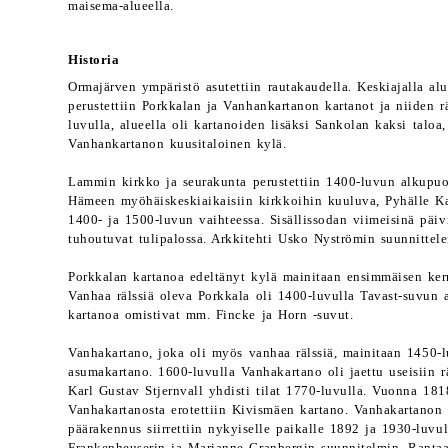
maisema-alueella.
Historia
Ormajärven ympäristö asutettiin rautakaudella. Keskiajalla alu
perustettiin Porkkalan ja Vanhankartanon kartanot ja niiden rä
luvulla, alueella oli kartanoiden lisäksi Sankolan kaksi taloa,
Vanhankartanon kuusitaloinen kylä.
Lammin kirkko ja seurakunta perustettiin 1400-luvun alkupuo
Hämeen myöhäiskeskiaikaisiin kirkkoihin kuuluva, Pyhälle Kat
1400- ja 1500-luvun vaihteessa. Sisällissodan viimeisinä päiv
tuhoutuvat tulipalossa. Arkkitehti Usko Nyströmin suunnittel
Porkkalan kartanoa edeltänyt kylä mainitaan ensimmäisen kerra
Vanhaa rälssiä oleva Porkkala oli 1400-luvulla Tavast-suvun
kartanoa omistivat mm. Fincke ja Horn -suvut.
Vanhakartano, joka oli myös vanhaa rälssiä, mainitaan 1450-lu
asumakartano. 1600-luvulla Vanhakartano oli jaettu useisiin rä
Karl Gustav Stjernvall yhdisti tilat 1770-luvulla. Vuonna 181
Vanhakartanosta erotettiin Kivismäen kartano. Vanhakartanon
päärakennus siirrettiin nykyiselle paikalle 1892 ja 1930-luvul