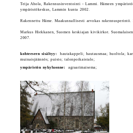
Teija Ahola, Rakennusinventointi - Lammi. Hämeen ympärist
ympäristökeskus, Lammin kunta 2002.
Rakennettu Häme. Maakunnallisesti arvokas rakennusperintö. 
Markus Hiekkanen, Suomen keskiajan kivikirkot. Suomalaisen 
2007.
kohteeseen sisältyy:
hautakappeli; hautausmaa; huoltola; kart
muinaisjäännös; puisto; talonpoikaistalo;
ympäristön nykyluonne:
agraarimaisema;