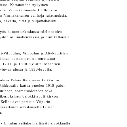
pussa. Kartanoiden nykyinen
jalta. Vanhakartanosta 1800-luvun
on Vanhakartanon vanhoja rakennuksia.
 navetta, aitat ja viljamakasiini.
yös kuntoutuskeskusta edeltäneiden
stön asuinrakennuksia ja ruutikellareita.
i-Vilppulan, Vilppulan ja Ali-Nuuttilan
pinnan nostaminen on muuttanut
in 1700- ja 1800-luvuilta. Maantien
-luvun alusta ja 1930-luvulla.
 oleva Pyhän Katariinan kirkko on
Kirkkosalia kattaa vuoden 1918 palon
kuineen, saarnatuoleineen sekä
mikerroksinen barokkitapuli kirkon
 Kellot ovat peräisin Viipurin
hakartanon omistaneelle Gustaf
a.
 - Untulan valtakunnallisesti arvokkaalla