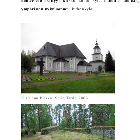
kohteeseen sisältyy:
kirkko; koulu; kylä; linnoitus; muinaisj
ympäristön nykyluonne:
kirkonkylä;
Ristiinan kirkko. Soile Tirilä 2006.