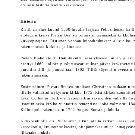
erillään historiallisesta keskustasta.
Historia
Ristiinan alue kuului 1560-luvulla laajaan Pellosniemen halli
erotettiin kreivi Pietari Brahen toimesta itsenäiseksi kirkko
kirkkopitäjästä. Ristiinan vanhan kuntakeskuksen alue alkoi 
rakennetuista kirkosta ja linnasta.
Pietari Brahe aloitti 1640-luvulla läänityksensä linnan ja as
päättyi 1669, jolloin puolustusvarustukset jäivät keskeneräisi
purettiin tiili- ja puuosiltaan 1802. Tiiliä käytettiin eversti
rakentamisessa.
Ensimmäinen, Pietari Brahen puolison Christinan mukaan nime
tilalle valmistui nykyinen kirkko 1775. Ristikirkon suunnitte
Eskil Collenius. Kirkkoa laajennettiin sakaroiden välisillä lis
lisättiin sekä kirkko vuorattiin remontissa, joka valmistui 18
Kellotapuli rakennettiin 1742 August Sorsan johdolla.
Kirkkoaukiolla oli 1900-luvun alkupuolella kirkon lisäksi jul
kansakoulu, kruununmakasiini, pitäjänmakasiini ja lainajyväs
liikerakennuksia.