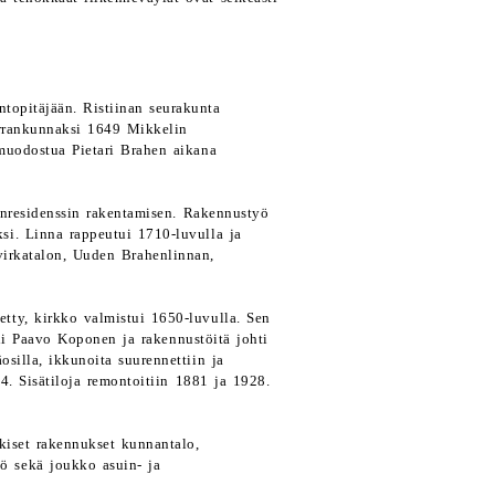
ntopitäjään. Ristiinan seurakunta
herrankunnaksi 1649 Mikkelin
muodostua Pietari Brahen aikana
uinresidenssin rakentamisen. Rakennustyö
ksi. Linna rappeutui 1710-luvulla ja
n virkatalon, Uuden Brahenlinnan,
tty, kirkko valmistui 1650-luvulla. Sen
li Paavo Koponen ja rakennustöitä johti
äosilla, ikkunoita suurennettiin ja
44. Sisätiloja remontoitiin 1881 ja 1928.
kiset rakennukset kunnantalo,
tö sekä joukko asuin- ja