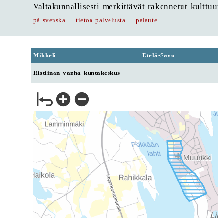
Valtakunnallisesti merkittävät rakennetut kulttu
på svenska
tietoa palvelusta
palaute
Mikkeli
Etelä-Savo
Ristiinan vanha kuntakeskus