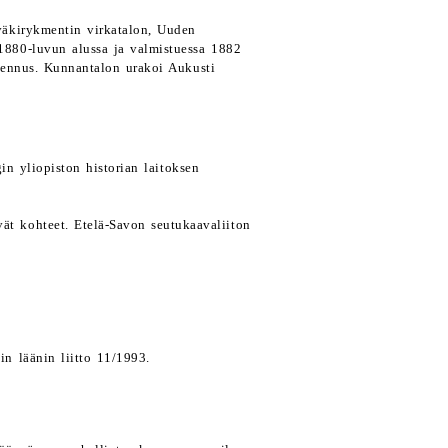
väkirykmentin virkatalon, Uuden
 1880-luvun alussa ja valmistuessa 1882
kennus. Kunnantalon urakoi Aukusti
in yliopiston historian laitoksen
ävät kohteet. Etelä-Savon seutukaavaliiton
in läänin liitto 11/1993.