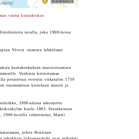
inan vanha kuntakeskus
lintohistoria tavalla, joka 1900-luvun
kapean Yövesi -nimisen lahdelman
nnuksia kuntakeskuksen muotoutumisen
mmenille. Vanhinta kerrostumaa
ulla perustetun everstin virkatalon 1739
sen ensimmäisen kerroksen muurit ja
stikirkko, 1900-alussa rakennettu
a kirkonkylän koulu 1883. Seurakunnan
, 1940-luvulla valmistunut, Martti
maisemana, johon Ristiinan
a tehokkaat liikenneväylät ovat selkeästi