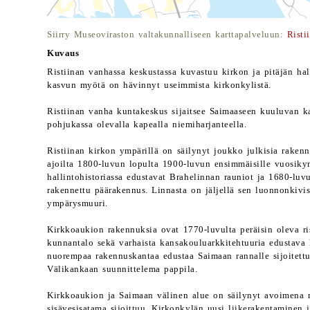
Siirry Museoviraston valtakunnalliseen karttapalveluun:
Risti
Kuvaus
Ristiinan vanhassa keskustassa kuvastuu kirkon ja pitäjän hal
kasvun myötä on hävinnyt useimmista kirkonkylistä.
Ristiinan vanha kuntakeskus sijaitsee Saimaaseen kuuluvan 
pohjukassa olevalla kapealla niemiharjanteella.
Ristiinan kirkon ympärillä on säilynyt joukko julkisia rake
ajoilta 1800-luvun lopulta 1900-luvun ensimmäisille vuosiky
hallintohistoriassa edustavat Brahelinnan rauniot ja 1680-luv
rakennettu päärakennus. Linnasta on jäljellä sen luonnonkivi
ympärysmuuri.
Kirkkoaukion rakennuksia ovat 1770-luvulta peräisin oleva ri
kunnantalo sekä varhaista kansakouluarkkitehtuuria edustav
nuorempaa rakennuskantaa edustaa Saimaan rannalle sijoitettu
Välikankaan suunnittelema pappila.
Kirkkoaukion ja Saimaan välinen alue on säilynyt avoimena 
sisävesisatama sijoittuu. Kirkonkylän uusi liikerakentaminen j