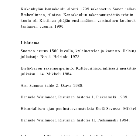
Kirkonkylän kansakoulu aloitti 1799 rakennetun Savon jalka
Brahenlinnan, tiloissa. Kansakoulun rakentamispäätös tehtiin
koulu oli Ristiinan pitäjän ensimmäinen varsinainen koulura
Janhunen vuonna 1900.
Lisätietoa
Suomen asutus 1560-luvulla, kyläluettelot ja kartasto. Helsing
julkaisuja N:o 4. Helsinki 1973.
Etelä-Savon rakennusperintö. Kulttuurihistoriallisesti merkitt
julkaisu 114. Mikkeli 1984.
Ars. Suomen taide 2. Otava 1988.
Hannele Wirilander, Ristiinan historia I, Pieksämäki 1989.
Historiallisen ajan puolustusvarustuksia Etelä-Savossa. Mikkel
Hannele Wirilander, Ristiinan historia II, Pieksämäki 1994.