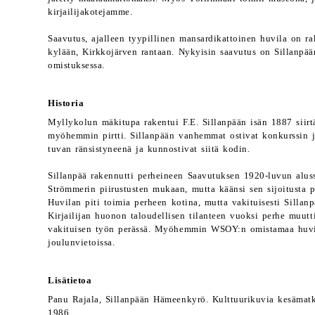
kirjailijakotejamme.
Saavutus, ajalleen tyypillinen mansardikattoinen huvila on r
kylään, Kirkkojärven rantaan. Nykyisin saavutus on Sillanpä
omistuksessa.
Historia
Myllykolun mäkitupa rakentui F.E. Sillanpään isän 1887 siirtäm
myöhemmin pirtti. Sillanpään vanhemmat ostivat konkurssin 
tuvan ränsistyneenä ja kunnostivat siitä kodin.
Sillanpää rakennutti perheineen Saavutuksen 1920-luvun alus
Strömmerin piirustusten mukaan, mutta käänsi sen sijoitusta 
Huvilan piti toimia perheen kotina, mutta vakituisesti Sillanp
Kirjailijan huonon taloudellisen tilanteen vuoksi perhe muut
vakituisen työn perässä. Myöhemmin WSOY:n omistamaa huvil
joulunvietoissa.
Lisätietoa
Panu Rajala, Sillanpään Hämeenkyrö. Kulttuurikuvia kesämatk
1986.