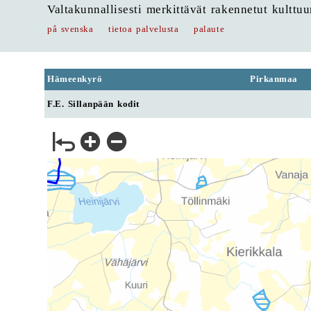
Valtakunnallisesti merkittävät rakennetut kulttu
på svenska
tietoa palvelusta
palaute
Hämeenkyrö
Pirkanmaa
F.E. Sillanpään kodit