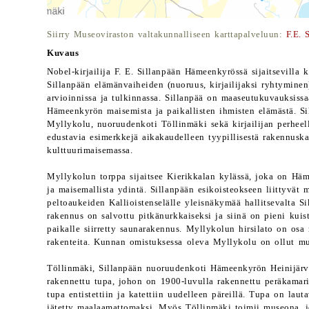
Siirry Museoviraston valtakunnalliseen karttapalveluun:
F.E. 
Kuvaus
Nobel-kirjailija F. E. Sillanpään Hämeenkyrössä sijaitsevilla 
Sillanpään elämänvaiheiden (nuoruus, kirjailijaksi ryhtyminen
arvioinnissa ja tulkinnassa. Sillanpää on maaseutukuvauksissa
Hämeenkyrön maisemista ja paikallisten ihmisten elämästä. S
Myllykolu, nuoruudenkoti Töllinmäki sekä kirjailijan perhee
edustavia esimerkkejä aikakaudelleen tyypillisestä rakennuska
kulttuurimaisemassa.
Myllykolun torppa sijaitsee Kierikkalan kylässä, joka on Hä
ja maisemallista ydintä. Sillanpään esikoisteokseen liittyvät 
peltoaukeiden Kallioistenselälle yleisnäkymää hallitsevalta S
rakennus on salvottu pitkänurkkaiseksi ja siinä on pieni kuist
paikalle siirretty saunarakennus. Myllykolun hirsilato on osa
rakenteita. Kunnan omistuksessa oleva Myllykolu on ollut m
Töllinmäki, Sillanpään nuoruudenkoti Hämeenkyrön Heinijärv
rakennettu tupa, johon on 1900-luvulla rakennettu peräkama
tupa entistettiin ja katettiin uudelleen päreillä. Tupa on laut
jätetty maalaamattomaksi. Myös Töllinmäki toimii museona, j