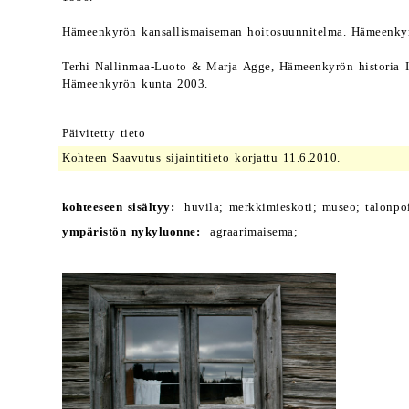
Hämeenkyrön kansallismaiseman hoitosuunnitelma. Hämeenky
Terhi Nallinmaa-Luoto & Marja Agge, Hämeenkyrön historia I
Hämeenkyrön kunta 2003.
Päivitetty tieto
Kohteen Saavutus sijaintitieto korjattu 11.6.2010.
kohteeseen sisältyy:
huvila; merkkimieskoti; museo; talonpoi
ympäristön nykyluonne:
agraarimaisema;