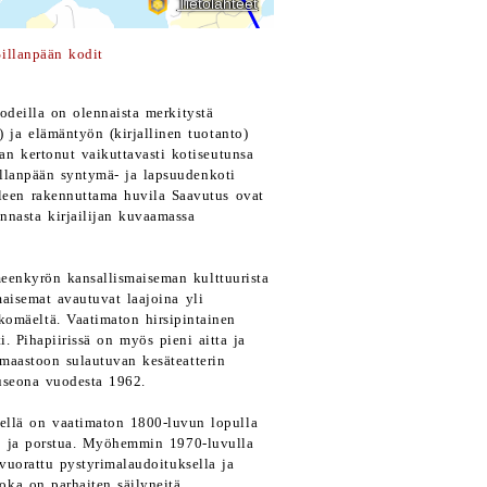
Sillanpään kodit
kodeilla on olennaista merkitystä
) ja elämäntyön (kirjallinen tuotanto)
an kertonut vaikuttavasti kotiseutunsa
illanpään syntymä- ja lapsuudenkoti
lleen rakennuttama huvila Saavutus ovat
nnasta kirjailijan kuvaamassa
meenkyrön kansallismaiseman kulttuurista
maisemat avautuvat laajoina yli
ikomäeltä. Vaatimaton hirsipintainen
i. Pihapiirissä on myös pieni aitta ja
 maastoon sulautuvan kesäteatterin
useona vuodesta 1962.
ellä on vaatimaton 1800-luvun lopulla
ri ja porstua. Myöhemmin 1970-luvulla
avuorattu pystyrimalaudoituksella ja
oka on parhaiten säilyneitä