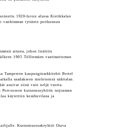
akennettu 1920-luvun alussa Kierikkalan
än vanhimman tyttären perikunnan
ästä aitasta, johon lisättiin
jälkeen 1905 Töllinmäen vaatimattoman
sa Tampereen kaupunginarkkitehti Bertel
paikalla saadakseen mieleisensä näköalan.
äät asuivat siinä vain neljä vuotta.
ti Porvooseen kustannusyhtiön tarjoaman
aa käytettiin kesähuvilana ja
ailijalle. Kustannusosakeyhtiö Otava