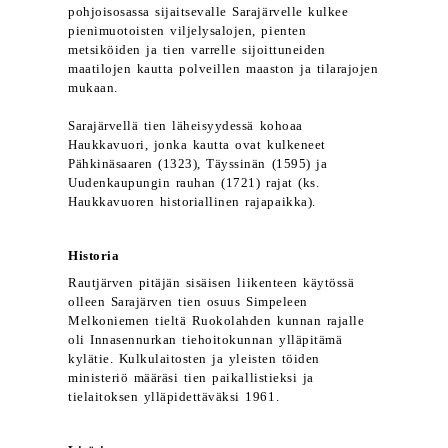
pohjoisosassa sijaitsevalle Sarajärvelle kulkee
pienimuotoisten viljelysalojen, pienten
metsiköiden ja tien varrelle sijoittuneiden
maatilojen kautta polveillen maaston ja tilarajojen
mukaan.
Sarajärvellä tien läheisyydessä kohoaa
Haukkavuori, jonka kautta ovat kulkeneet
Pähkinäsaaren (1323), Täyssinän (1595) ja
Uudenkaupungin rauhan (1721) rajat (ks.
Haukkavuoren historiallinen rajapaikka).
Historia
Rautjärven pitäjän sisäisen liikenteen käytössä
olleen Sarajärven tien osuus Simpeleen
Melkoniemen tieltä Ruokolahden kunnan rajalle
oli Innasennurkan tiehoitokunnan ylläpitämä
kylätie. Kulkulaitosten ja yleisten töiden
ministeriö määräsi tien paikallistieksi ja
tielaitoksen ylläpidettäväksi 1961.