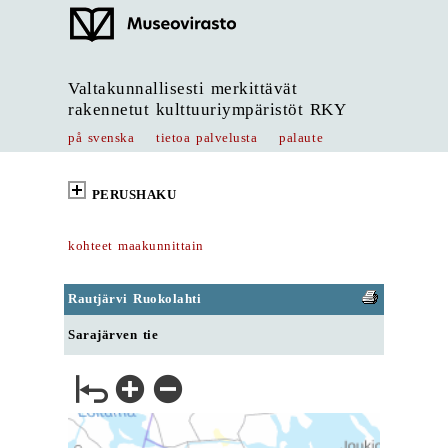
Valtakunnallisesti merkittävät
rakennetut kulttuuriympäristöt RKY
på svenska
tietoa palvelusta
palaute
PERUSHAKU
kohteet maakunnittain
Rautjärvi Ruokolahti
Sarajärven tie