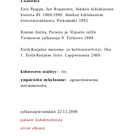
Lisätietoa
Eero Paappa, Jari Ropponen, Jääsken kihlakunnan
historia III. 1860-1980. Jääsken kihlakunnan
historiatoimikunta. Pieksämäki 1992.
Kimmo Antila, Pietarin ja Viipurin teillä.
Tiemuseon julkaisuja 9. Tielaitos 1994.
Etelä-Karjalan maisema- ja kulttuuriselvitys. Osa
1. Etelä-Karjalan liitto. Lappeenranta 2006.
kohteeseen sisältyy:
tie;
ympäristön nykyluonne:
agraarimaisema;
metsämaisema;
julkaisupäivämäärä 22.12.2009
palaute kohdetiedoista
sivun alkuun