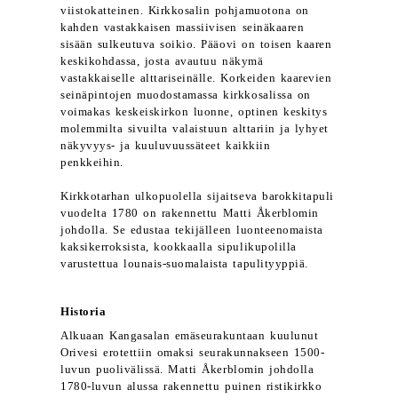
viistokatteinen. Kirkkosalin pohjamuotona on
kahden vastakkaisen massiivisen seinäkaaren
sisään sulkeutuva soikio. Pääovi on toisen kaaren
keskikohdassa, josta avautuu näkymä
vastakkaiselle alttariseinälle. Korkeiden kaarevien
seinäpintojen muodostamassa kirkkosalissa on
voimakas keskeiskirkon luonne, optinen keskitys
molemmilta sivuilta valaistuun alttariin ja lyhyet
näkyvyys- ja kuuluvuussäteet kaikkiin
penkkeihin.
Kirkkotarhan ulkopuolella sijaitseva barokkitapuli
vuodelta 1780 on rakennettu Matti Åkerblomin
johdolla. Se edustaa tekijälleen luonteenomaista
kaksikerroksista, kookkaalla sipulikupolilla
varustettua lounais-suomalaista tapulityyppiä.
Historia
Alkuaan Kangasalan emäseurakuntaan kuulunut
Orivesi erotettiin omaksi seurakunnakseen 1500-
luvun puolivälissä. Matti Åkerblomin johdolla
1780-luvun alussa rakennettu puinen ristikirkko