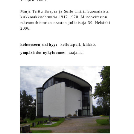
Tampere 2003.
Marja Terttu Knapas ja Soile Tirilä, Suomalaista
kirkkoarkkitehtuuria 1917-1970. Museoviraston
rakennushistorian osaston julkaisuja 30. Helsinki
2006.
kohteeseen sisältyy:
kellotapuli; kirkko;
ympäristön nykyluonne:
taajama;