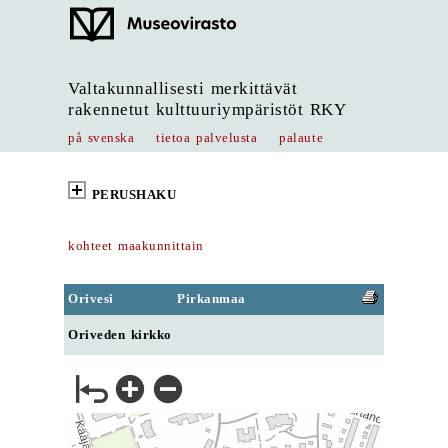
Valtakunnallisesti merkittävät
rakennetut kulttuuriympäristöt RKY
på svenska
tietoa palvelusta
palaute
PERUSHAKU
kohteet maakunnittain
Orivesi
Pirkanmaa
Oriveden kirkko