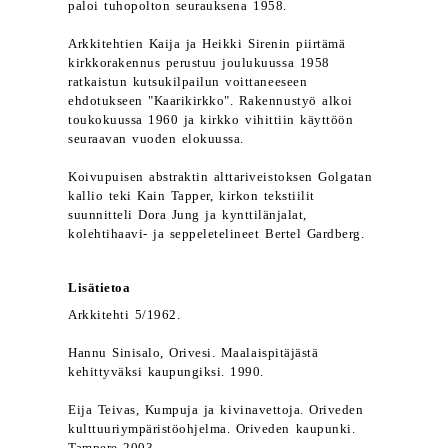
paloi tuhopolton seurauksena 1958.
Arkkitehtien Kaija ja Heikki Sirenin piirtämä
kirkkorakennus perustuu joulukuussa 1958
ratkaistun kutsukilpailun voittaneeseen
ehdotukseen "Kaarikirkko". Rakennustyö alkoi
toukokuussa 1960 ja kirkko vihittiin käyttöön
seuraavan vuoden elokuussa.
Koivupuisen abstraktin alttariveistoksen Golgatan
kallio teki Kain Tapper, kirkon tekstiilit
suunnitteli Dora Jung ja kynttilänjalat,
kolehtihaavi- ja seppeletelineet Bertel Gardberg.
Lisätietoa
Arkkitehti 5/1962.
Hannu Sinisalo, Orivesi. Maalaispitäjästä
kehittyväksi kaupungiksi. 1990.
Eija Teivas, Kumpuja ja kivinavettoja. Oriveden
kulttuuriympäristöohjelma. Oriveden kaupunki.