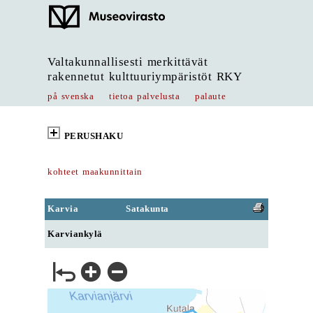
Valtakunnallisesti merkittävät
rakennetut kulttuuriympäristöt RKY
på svenska
tietoa palvelusta
palaute
PERUSHAKU
kohteet maakunnittain
Karvia
Satakunta
Karviankylä