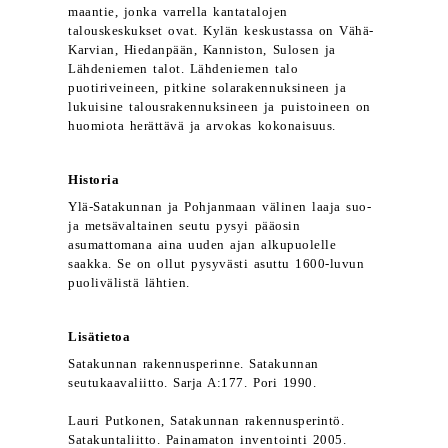
maantie, jonka varrella kantatalojen
talouskeskukset ovat. Kylän keskustassa on Vähä-
Karvian, Hiedanpään, Kanniston, Sulosen ja
Lähdeniemen talot. Lähdeniemen talo
puotiriveineen, pitkine solarakennuksineen ja
lukuisine talousrakennuksineen ja puistoineen on
huomiota herättävä ja arvokas kokonaisuus.
Historia
Ylä-Satakunnan ja Pohjanmaan välinen laaja suo-
ja metsävaltainen seutu pysyi pääosin
asumattomana aina uuden ajan alkupuolelle
saakka. Se on ollut pysyvästi asuttu 1600-luvun
puolivälistä lähtien.
Lisätietoa
Satakunnan rakennusperinne. Satakunnan
seutukaavaliitto. Sarja A:177. Pori 1990.
Lauri Putkonen, Satakunnan rakennusperintö.
Satakuntaliitto. Painamaton inventointi 2005.