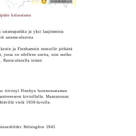
ipään kalasatama
 satamapaikka ja yksi laajimmista
tä satama-alueista.
vikenin ja Finnhamnin rannoille pitkänä
ä, jossa on edelleen useita, osin melko
. Ranta-alueella toimii
tus tiivistyi Finnbyn luonnonsataman
 mantereeseen kivisillalla. Maannousun
htävillä vielä 1930-luvulla.
innesbilder. Helsingfors 1943.