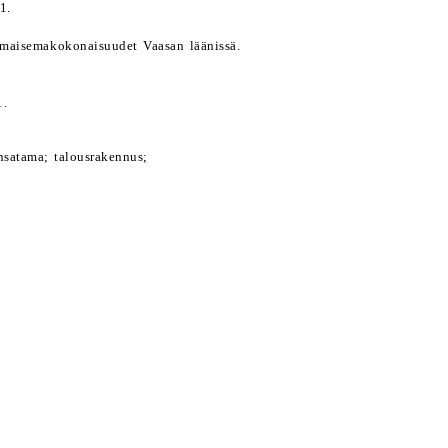
1.
imaisemakokonaisuudet Vaasan läänissä.
1.
satama; talousrakennus;