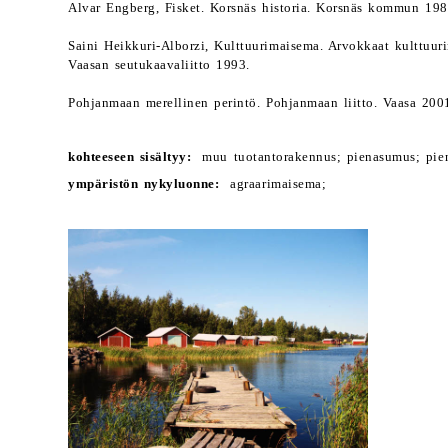
Alvar Engberg, Fisket. Korsnäs historia. Korsnäs kommun 198
Saini Heikkuri-Alborzi, Kulttuurimaisema. Arvokkaat kulttuur
Vaasan seutukaavaliitto 1993.
Pohjanmaan merellinen perintö. Pohjanmaan liitto. Vaasa 200
kohteeseen sisältyy:
muu tuotantorakennus; pienasumus; pien
ympäristön nykyluonne:
agraarimaisema;