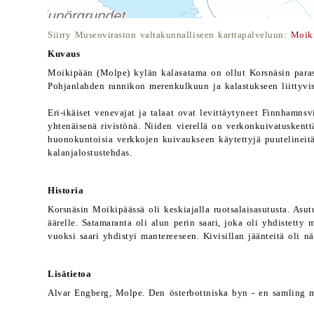
Siirry Museoviraston valtakunnalliseen karttapalveluun:
Moik
Kuvaus
Moikipään (Molpe) kylän kalasatama on ollut Korsnäsin paras
Pohjanlahden rannikon merenkulkuun ja kalastukseen liittyvis
Eri-ikäiset venevajat ja talaat ovat levittäytyneet Finnhamns
yhtenäisenä rivistönä. Niiden vierellä on verkonkuivatuskentt
huonokuntoisia verkkojen kuivaukseen käytettyjä puutelineitä
kalanjalostustehdas.
Historia
Korsnäsin Moikipäässä oli keskiajalla ruotsalaisasutusta. Asu
äärelle. Satamaranta oli alun perin saari, joka oli yhdistetty
vuoksi saari yhdistyi mantereeseen. Kivisillan jäänteitä oli nä
Lisätietoa
Alvar Engberg, Molpe. Den österbottniska byn - en samling m