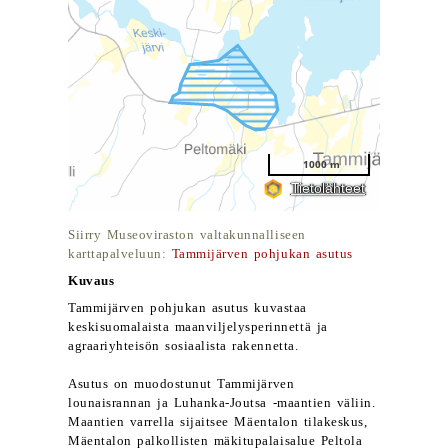
Siirry Museoviraston valtakunnalliseen
karttapalveluun:
Tammijärven pohjukan asutus
Kuvaus
Tammijärven pohjukan asutus kuvastaa
keskisuomalaista maanviljelysperinnettä ja
agraariyhteisön sosiaalista rakennetta.
Asutus on muodostunut Tammijärven
lounaisrannan ja Luhanka-Joutsa -maantien väliin.
Maantien varrella sijaitsee Mäentalon tilakeskus,
Mäentalon palkollisten mäkitupalaisalue Peltola