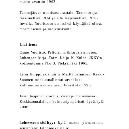
museo avattiin 1962.
Tammijärven nuorisoseurantalo, Tammisuoja,
rakennettiin 1924 ja sitä laajennettiin 1930-
luvulla. Nuorisoseuran lisäksi käyttäjinä olivat
maamieseura ja suojeluskunta.
Lisätietoa
Osmo Vuoristo, Peltolan mäkitupalaismuseo.
Luhangan kirja. Toim. Keijo K. Kulha. JKKY:n
kotiseutusarja N:o 3. Pieksämäki 1965.
Liisa Horppila-Jämsä ja Martti Salminen, Keski-
Suomen maakunnallisesti arvokkaat
kulttuurimaisema-alueet. Jyväskylä 1996.
Jussi Jäppinen (toim.), Viestejä maisemassa.
Keskisuomalainen kulttuuriympäristö. Jyväskylä
2006.
kohteeseen sisältyy:
kylä; museo; pienasumus;
seurantalo; talonpoikaistalo;