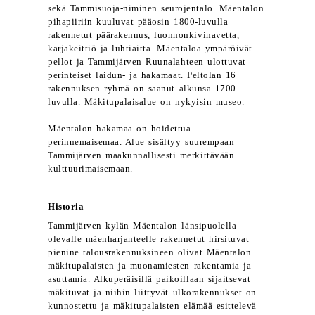
sekä Tammisuoja-niminen seurojentalo. Mäentalon
pihapiiriin kuuluvat pääosin 1800-luvulla
rakennetut päärakennus, luonnonkivinavetta,
karjakeittiö ja luhtiaitta. Mäentaloa ympäröivät
pellot ja Tammijärven Ruunalahteen ulottuvat
perinteiset laidun- ja hakamaat. Peltolan 16
rakennuksen ryhmä on saanut alkunsa 1700-
luvulla. Mäkitupalaisalue on nykyisin museo.
Mäentalon hakamaa on hoidettua
perinnemaisemaa. Alue sisältyy suurempaan
Tammijärven maakunnallisesti merkittävään
kulttuurimaisemaan.
Historia
Tammijärven kylän Mäentalon länsipuolella
olevalle mäenharjanteelle rakennetut hirsituvat
pienine talousrakennuksineen olivat Mäentalon
mäkitupalaisten ja muonamiesten rakentamia ja
asuttamia. Alkuperäisillä paikoillaan sijaitsevat
mäkituvat ja niihin liittyvät ulkorakennukset on
kunnostettu ja mäkitupalaisten elämää esittelevä