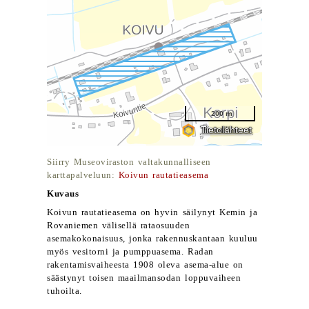
Siirry Museoviraston valtakunnalliseen
karttapalveluun:
Koivun rautatieasema
Kuvaus
Koivun rautatieasema on hyvin säilynyt Kemin ja
Rovaniemen välisellä rataosuuden
asemakokonaisuus, jonka rakennuskantaan kuuluu
myös vesitorni ja pumppuasema. Radan
rakentamisvaiheesta 1908 oleva asema-alue on
säästynyt toisen maailmansodan loppuvaiheen
tuhoilta.