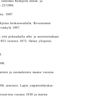
n tutkimus Kemijoen metsä- ja
ja 25/1996.
ia. 1997.
ohjolan keskusseudulla. Rovaniemen
yväskylä 1997.
, että pokasahalla alko ja moottorisahaan
 1953 vuoteen 1973. Oulun yliopisto,
1.
006.
laisten ja suomalaisten maana vuosina
08, aineistot. Lapin ympäristökeskus.
utosavotta vuonna 1939 ja muista