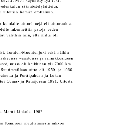
 Kevättulvien käynnistyttyä tukit
 vedenkulun säännöstelylaitteita.
u uitettiin Kemiin erotteluun.
n kohdalle uittorännejä eli uittoruuhia,
lelle rakennettiin patoja veden
t valittiin niin, että niiltä oli
joki, Tornion-Muonionjoki sekä näihin
 laskevissa vesistöissä ja rannikkoalueen
sistö, missä oli kaikkiaan yli 7000 km
a. Suurimmillaan uitto oli 1950- ja 1960-
a-ainetta ja Porttipahdan ja Lokan
htui Ounas- ja Kemijoessa 1991. Uitosta
. Martti Linkola. 1967.
sen Kemijoen muuttamisesta sähkön