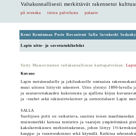
Valtakunnallisesti merkittävät rakennetut kulttu
på svenska
tietoa palvelusta
palaute
Kemi Keminmaa Posio Rovaniemi Salla Savukoski Sodanky
Lapin uitto- ja savottatukikohdat
Siirry Museoviraston valtakunnalliseen karttapalveluun:
Lapin
Kuvaus
Lapin metsäseuduille ja jokilaaksoille ominaista rakennuskant
muut uittoon liittyvät rakenteet. Uitto yleistyi 1890-luvulla
ja suursavottakauden kukoistusta ja ajallista kirjoa kuvastavat
ja –ruuhet sekä tukinsiirtolaitteet ja sortteerialueet Lapin met
SALLA
Suoltijoen pirtti on vaikuttava, suurista toisen maailmasodan 
muistomerkki karussa tunturien ja vaarojen ympäröimässä pien
kaksikerroksinen miehistörakennus, johon liittyy 1½-kerroksi
kauppa- ja varastorakennus sekä käymälä. Kaikissa rakennuks