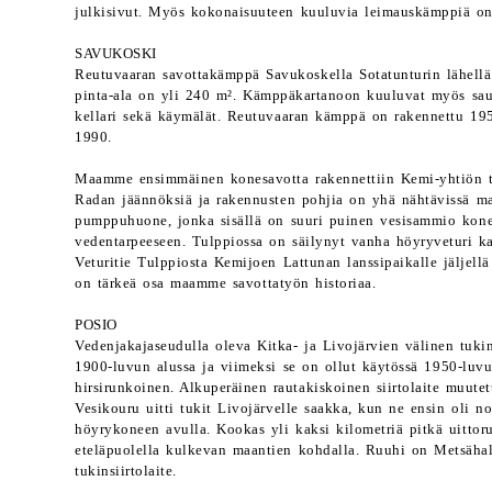
julkisivut. Myös kokonaisuuteen kuuluvia leimauskämppiä on
SAVUKOSKI
Reutuvaaran savottakämppä Savukoskella Sotatunturin lähell
pinta-ala on yli 240 m². Kämppäkartanoon kuuluvat myös saun
kellari sekä käymälät. Reutuvaaran kämppä on rakennettu 19
1990.
Maamme ensimmäinen konesavotta rakennettiin Kemi-yhtiön 
Radan jäännöksiä ja rakennusten pohjia on yhä nähtävissä maa
pumppuhuone, jonka sisällä on suuri puinen vesisammio kone
vedentarpeeseen. Tulppiossa on säilynyt vanha höyryveturi ka
Veturitie Tulppiosta Kemijoen Lattunan lanssipaikalle jäljell
on tärkeä osa maamme savottatyön historiaa.
POSIO
Vedenjakajaseudulla oleva Kitka- ja Livojärvien välinen tukins
1900-luvun alussa ja viimeksi se on ollut käytössä 1950-luvul
hirsirunkoinen. Alkuperäinen rautakiskoinen siirtolaite muute
Vesikouru uitti tukit Livojärvelle saakka, kun ne ensin oli n
höyrykoneen avulla. Kookas yli kaksi kilometriä pitkä uittor
eteläpuolella kulkevan maantien kohdalla. Ruuhi on Metsäha
tukinsiirtolaite.