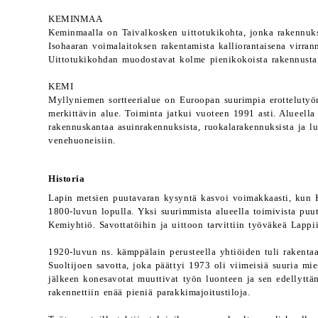
KEMINMAA
Keminmaalla on Taivalkosken uittotukikohta, jonka rakennukse
Isohaaran voimalaitoksen rakentamista kalliorantaisena virran
Uittotukikohdan muodostavat kolme pienikokoista rakennusta,
KEMI
Myllyniemen sortteerialue on Euroopan suurimpia erottelutyöm
merkittävin alue. Toiminta jatkui vuoteen 1991 asti. Alueella o
rakennuskantaa asuinrakennuksista, ruokalarakennuksista ja luk
venehuoneisiin.
Historia
Lapin metsien puutavaran kysyntä kasvoi voimakkaasti, kun K
1800-luvun lopulla. Yksi suurimmista alueella toimivista puut
Kemiyhtiö. Savottatöihin ja uittoon tarvittiin työväkeä Lapp
1920-luvun ns. kämppälain perusteella yhtiöiden tuli rakentaa
Suoltijoen savotta, joka päättyi 1973 oli viimeisiä suuria mie
jälkeen konesavotat muuttivat työn luonteen ja sen edellytt
rakennettiin enää pieniä parakkimajoitustiloja.