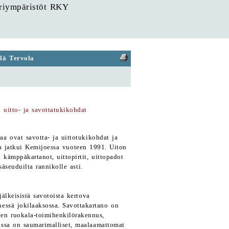
uriympäristöt RKY
lä Tervola
 uitto- ja savottatukikohdat
aa ovat savotta- ja uittotukikohdat ja
 ja jatkui Kemijoessa vuoteen 1991. Uiton
 kämppäkartanot, uittopirtit, uittopadot
säseuduilta rannikolle asti.
jälkeisistä savotoista kertova
essä jokilaaksossa. Savottakartano on
nen ruokala-toimihenkilörakennus,
issa on saumarimalliset, maalaamattomat