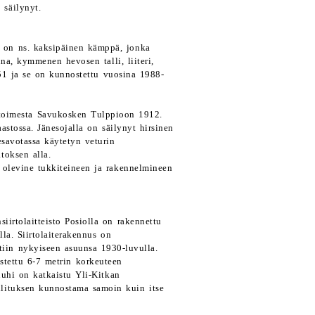
 säilynyt.
ä on ns. kaksipäinen kämppä, jonka
a, kymmenen hevosen talli, liiteri,
51 ja se on kunnostettu vuosina 1988-
toimesta Savukosken Tulppioon 1912.
stossa. Jänesojalla on säilynyt hirsinen
savotassa käytetyn veturin
toksen alla.
ä olevine tukkiteineen ja rakennelmineen
iirtolaitteisto Posiolla on rakennettu
la. Siirtolaiterakennus on
ttiin nykyiseen asuunsa 1930-luvulla.
ostettu 6-7 metrin korkeuteen
uuhi on katkaistu Yli-Kitkan
llituksen kunnostama samoin kuin itse