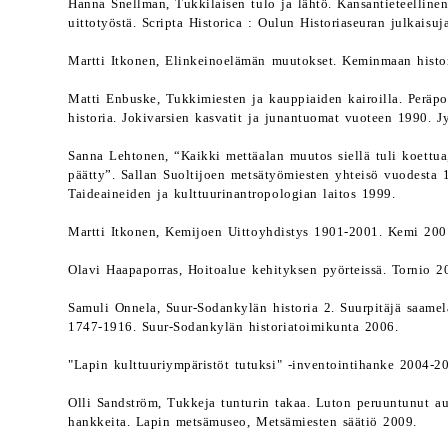
Hanna Snellman, Tukkilaisen tulo ja lähtö. Kansantieteelline
uittotyöstä. Scripta Historica : Oulun Historiaseuran julkaisu
Martti Itkonen, Elinkeinoelämän muutokset. Keminmaan histor
Matti Enbuske, Tukkimiesten ja kauppiaiden kairoilla. Peräp
historia. Jokivarsien kasvatit ja junantuomat vuoteen 1990. J
Sanna Lehtonen, “Kaikki mettäalan muutos siellä tuli koettua
päätty”. Sallan Suoltijoen metsätyömiesten yhteisö vuodesta
Taideaineiden ja kulttuurinantropologian laitos 1999.
Martti Itkonen, Kemijoen Uittoyhdistys 1901-2001. Kemi 200
Olavi Haapaporras, Hoitoalue kehityksen pyörteissä. Tornio 2
Samuli Onnela, Suur-Sodankylän historia 2. Suurpitäjä saame
1747-1916. Suur-Sodankylän historiatoimikunta 2006.
"Lapin kulttuuriympäristöt tutuksi" -inventointihanke 2004-20
Olli Sandström, Tukkeja tunturin takaa. Luton peruuntunut a
hankkeita. Lapin metsämuseo, Metsämiesten säätiö 2009.