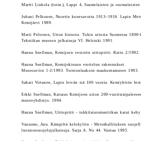
Martti Linkola (toim.), Lappi 4, Saamelaisten ja suomalaisten
Juhani Pelkonen, Nuortin konesavotta 1913–1916. Lapin Metsä
Kemijärvi 1989.
Matti Peltonen, Uiton historia. Tukin uitosta Suomessa 1800-
Tekniikan museon julkaisuja VI. Helsinki 1991.
Hanna Snellman, Kemijoen vesistön uittopirtit. Raito 2/1992.
Hanna Snellman, Kemijokisuun erottelun rakennukset.
Museoaviisi 1-2/1993. Tornionlaakson maakuntamuseo 1993.
Sakari Virtanen, Lapin leivän isä 100 vuotta. Kemiyhtiön hist
Erkki Snellman, Katsaus Kemijoen uiton 200-vuotistaipaleesee
museoyhdistys. 1994.
Hanna Snellman, Uittopirtit - tukkilaisromantiikan karut kehy
Vauramo, Anu. Kämpiltä kelokyliin - Metsähallituksen suojell
luonnonsuojelujulkaisuja. Sarja A. No 44. Vantaa 1995.