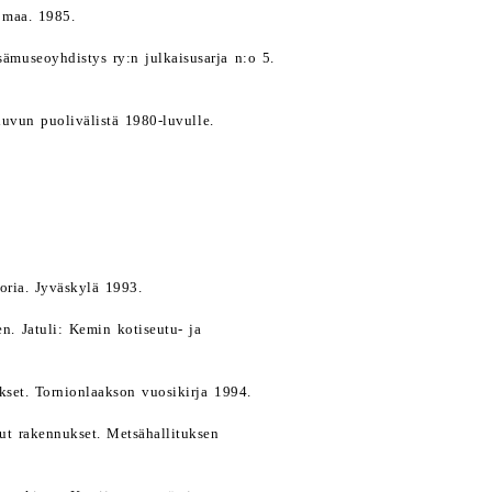
 maa. 1985.
museoyhdistys ry:n julkaisusarja n:o 5.
luvun puolivälistä 1980-luvulle.
oria. Jyväskylä 1993.
n. Jatuli: Kemin kotiseutu- ja
kset. Tornionlaakson vuosikirja 1994.
ut rakennukset. Metsähallituksen