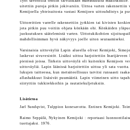
Työt savotoilla tehtiin talviaikaan marraskuulta maaliskuulle.
uitettiin puroja pitkin jokivarsiin. Uittoa varten rakennettiin
Kemijoella yhteisuitosta vastasi Kemijoen uittouhdistys ja pu
Uittoreittien varrelle rakennettiin jyrkkien tai kivisten koskie
jota pitkin puu voitiin ohjata könkään ohi. Könkäiden yläpuo
juoksutuksen säätelemistä varten. Uittotukikohtien sijoituspaika
mahdollisimman hyvä näkyvyys joelle uiton seuraamiseksi.
Varsinaisia uittoväyliä Lapin alueella olivat Kemijoki, Simo
laskevat sivuvesistöt. Lisäksi uittoa harjoitettiin Inarijärveen
pienissä joissa. Tärkein uittoväylä oli kuitenkin Kemijoen ve
uittoväyliä. Lapin läänissä harjoitettiin uittoa yli sata vuott
lukujen taitteessa, kun metsäteollisuus tarvitsi runsaasti raak
allashakkuut lisäsivät puumääriä. Lapin viimeinen uitto tapa
siirryttiin tukkirekkoihin ja rautatiekuljetuksiin.
Lisätietoa
Jarl Sundqvist, Tulppion konesavotta. Entinen Kemijoki. Toim
Raimo Seppälä, Nykyinen Kemijoki : reportaasi luonnontilai
tuottajaksi. 1976.