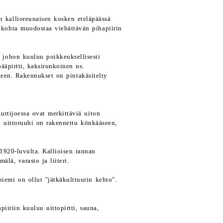
n kallioreunaisen kosken eteläpäässä
kikohta muodostaa viehättävän pihapiirin
 johon kuuluu poikkeuksellisesti
äpirtti, kaksirunkoinen ns.
neen. Rakennukset on pintakäsitelty
uttijoessa ovat merkittäviä uiton
n uittoruuhi on rakennettu könkääseen,
1920-luvulta. Kallioisen rannan
älä, varasto ja liiteri.
emi on ollut "jätkäkulttuurin kehto".
iiriin kuuluu uittopirtti, sauna,