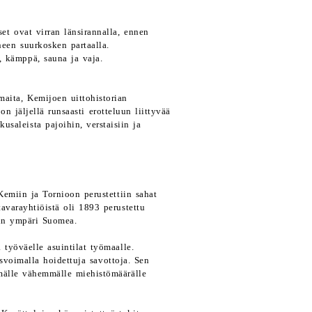
t ovat virran länsirannalla, ennen
neen suurkosken partaalla.
 kämppä, sauna ja vaja.
aita, Kemijoen uittohistorian
n jäljellä runsaasti erotteluun liittyvää
usaleista pajoihin, verstaisiin ja
emiin ja Tornioon perustettiin sahat
avarayhtiöistä oli 1893 perustettu
iin ympäri Suomea.
 työväelle asuintilat työmaalle.
svoimalla hoidettuja savottoja. Sen
ämälle vähemmälle miehistömäärälle