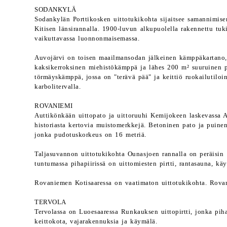
SODANKYLÄ
Sodankylän Porttikosken uittotukikohta sijaitsee samannimise
Kitisen länsirannalla. 1900-luvun alkupuolella rakennettu tu
vaikuttavassa luonnonmaisemassa.
Auvojärvi on toisen maailmansodan jälkeinen kämppäkartano,
kaksikerroksinen miehistökämppä ja lähes 200 m² suuruinen pä
törmäyskämppä, jossa on "terävä pää" ja keittiö ruokailutiloi
karbolitervalla.
ROVANIEMI
Auttikönkään uittopato ja uittoruuhi Kemijokeen laskevassa A
historiasta kertovia muistomerkkejä. Betoninen pato ja puine
jonka pudotuskorkeus on 16 metriä.
Taljasuvannon uittotukikohta Ounasjoen rannalla on peräisin 
tuntumassa pihapiirissä on uittomiesten pirtti, rantasauna, käym
Rovaniemen Kotisaaressa on vaatimaton uittotukikohta. Rovani
TERVOLA
Tervolassa on Luoesaaressa Runkauksen uittopirtti, jonka pihap
keittokota, vajarakennuksia ja käymälä.