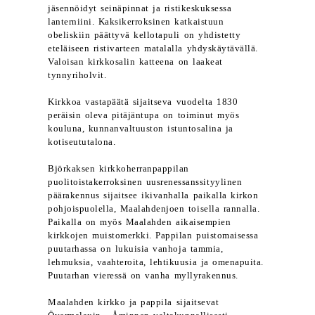
jäsennöidyt seinäpinnat ja ristikeskuksessa
lanterniini. Kaksikerroksinen katkaistuun
obeliskiin päättyvä kellotapuli on yhdistetty
eteläiseen ristivarteen matalalla yhdyskäytävällä.
Valoisan kirkkosalin katteena on laakeat
tynnyriholvit.
Kirkkoa vastapäätä sijaitseva vuodelta 1830
peräisin oleva pitäjäntupa on toiminut myös
kouluna, kunnanvaltuuston istuntosalina ja
kotiseututalona.
Björkaksen kirkkoherranpappilan
puolitoistakerroksinen uusrenessanssityylinen
päärakennus sijaitsee ikivanhalla paikalla kirkon
pohjoispuolella, Maalahdenjoen toisella rannalla.
Paikalla on myös Maalahden aikaisempien
kirkkojen muistomerkki. Pappilan puistomaisessa
puutarhassa on lukuisia vanhoja tammia,
lehmuksia, vaahteroita, lehtikuusia ja omenapuita.
Puutarhan vieressä on vanha myllyrakennus.
Maalahden kirkko ja pappila sijaitsevat