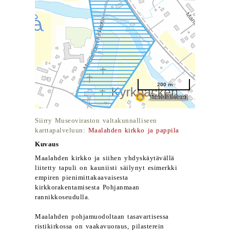
Siirry Museoviraston valtakunnalliseen
karttapalveluun:
Maalahden kirkko ja pappila
Kuvaus
Maalahden kirkko ja siihen yhdyskäytävällä
liitetty tapuli on kauniisti säilynyt esimerkki
empiren pienimittakaavaisesta
kirkkorakentamisesta Pohjanmaan
rannikkoseudulla.
Maalahden pohjamuodoltaan tasavartisessa
ristikirkossa on vaakavuoraus, pilasterein