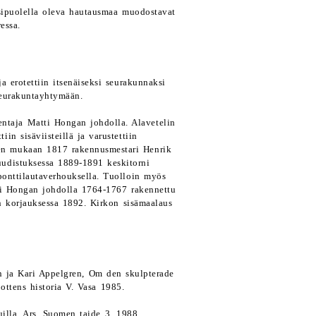
nsipuolella oleva hautausmaa muodostavat
essa.
a erotettiin itsenäiseksi seurakunnaksi
seurakuntayhtymään.
ntaja Matti Hongan johdolla. Alavetelin
n sisäviisteillä ja varustettiin
sen mukaan 1817 rakennusmestari Henrik
udistuksessa 1889-1891 keskitorni
 ponttilautaverhouksella. Tuolloin myös
atti Hongan johdolla 1764-1767 rakennettu
 korjauksessa 1892. Kirkon sisämaalaus
en ja Kari Appelgren, Om den skulpterade
ottens historia V. Vasa 1985.
lla. Ars, Suomen taide 3. 1988.