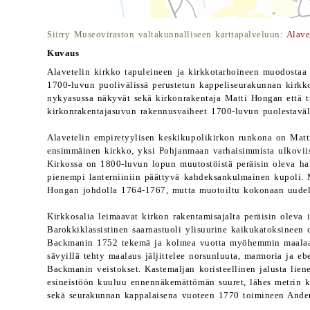
Siirry Museoviraston valtakunnalliseen karttapalveluun:
Alave
Kuvaus
Alavetelin kirkko tapuleineen ja kirkkotarhoineen muodostaa 
1700-luvun puolivälissä perustetun kappeliseurakunnan kirkk
nykyasussa näkyvät sekä kirkonrakentaja Matti Hongan että 
kirkonrakentajasuvun rakennusvaiheet 1700-luvun puolestaväli
Alavetelin empiretyylisen keskikupolikirkon runkona on Mat
ensimmäinen kirkko, yksi Pohjanmaan varhaisimmista ulkoviistei
Kirkossa on 1800-luvun lopun muutostöistä peräisin oleva hal
pienempi lanterniiniin päättyvä kahdeksankulmainen kupoli. 
Hongan johdolla 1764-1767, mutta muotoiltu kokonaan uudel
Kirkkosalia leimaavat kirkon rakentamisajalta peräisin oleva ir
Barokkiklassistinen saarnastuoli ylisuurine kaikukatoksineen 
Backmanin 1752 tekemä ja kolmea vuotta myöhemmin maalaa
sävyillä tehty maalaus jäljittelee norsunluuta, marmoria ja eb
Backmanin veistokset. Kastemaljan koristeellinen jalusta li
esineistöön kuuluu ennennäkemättömän suuret, lähes metrin k
sekä seurakunnan kappalaisena vuoteen 1770 toimineen And