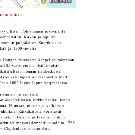
telin kirkko
tyypillisen Pohjanmaan jokivarsille
oympäristön. Kirkon ja tapulin
tunnetun pohjalaisen Kuorikosken
stä ja 1800-luvulta.
ti Hongan rakentama kappeliseurakunnan
llä varustetuista ristikirkoista.
kaisijaltaan hieman ristikeskusta
Myös kellotapuli on rakennettu Matti
leen 1800-luvun lopun korjauksessa.
taimisto ja esineistö.
on alaveteliläisen kirkkomaalari Johan
ma. Harmaan, mustan ja valkoisen
enholtzia. Kaikukatosta koristavat
enee sekin Backmanin tekemä. Kirkon
orkuiset messinkilampetit vuodelta 1766
ers Chydeniuksen muotokuva.