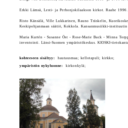
Erkki Lämsä, Lesti- ja Perhonjokilaakson kirkot. Raahe 1996.
Risto Känsälä, Ville Lukkarinen, Rauno Träskelin, Kuorikoske
Keskipohjanmaan säätiö, Kokkola. Kansanmusiikki-instituutin 
Maria Kurtén - Susanne Öst - Rose-Marie Back - Minna Torpp
inventointi. Länsi-Suomen ympäristökeskus. KIOSKI-tietokant
kohteeseen sisältyy:
hautausmaa; kellotapuli; kirkko;
ympäristön nykyluonne:
kirkonkylä;