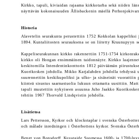
Kirkko, tapuli, kiviaidan rajaama kirkkotarha sekä niiden lä
näyttävän kokonaisuuden Ållisbackenin mäellä Perhonjokivarr
Historia
Alavetelin seurakunta perustettiin 1752 Kokkolan kappeliksi j
1894. Kuntaliitosten seurauksena se on liitetty Kruunupyyn 
Kappeliseurakunnan kirkko rakennettiin 1751-1754 kirkonrake
kirkko oli Hongan ensimmäinen taidonnäyte. Kirkko laajennettii
keskitornilla Intendentinkonttorin 1812 päiväämän piirustuk
Kuorikosken johdolla. Mikko Karjalahden johdolla tehdyssä u
suurennettiin keskikupoliksi ja ulko- ja sisäseinät vuorattiin
kiinteä sisustus saarnastuolia lukuun ottamatta uusittiin. M
tapuli muutettiin nykyiseen asuunsa Juho Jaakko Kuorikosken
tehtiin 1967 Thorvald Lindqvistin johdolla.
Lisätietoa
Lars Pettersson, Kyrkor och klockstaplar i svenska Österbott
och målade inredningen i Österbottens kyrkor. Svenska Österb
Bengt von Bonsdorff, Kuvataide Suomessa 1600- ja 1700-luvui