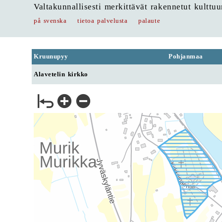
Valtakunnallisesti merkittävät rakennetut kulttu
på svenska
tietoa palvelusta
palaute
Kruunupyy
Pohjanmaa
Alavetelin kirkko