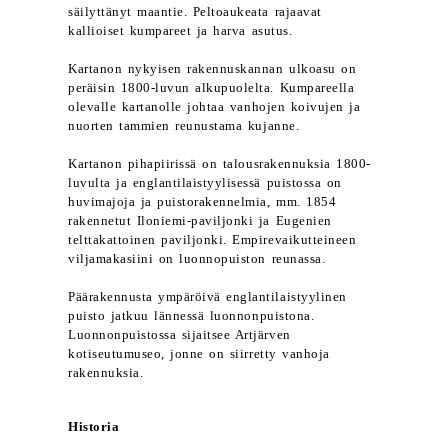
säilyttänyt maantie. Peltoaukeata rajaavat
kallioiset kumpareet ja harva asutus.
Kartanon nykyisen rakennuskannan ulkoasu on
peräisin 1800-luvun alkupuolelta. Kumpareella
olevalle kartanolle johtaa vanhojen koivujen ja
nuorten tammien reunustama kujanne.
Kartanon pihapiirissä on talousrakennuksia 1800-
luvulta ja englantilaistyylisessä puistossa on
huvimajoja ja puistorakennelmia, mm. 1854
rakennetut Iloniemi-paviljonki ja Eugenien
telttakattoinen paviljonki. Empirevaikutteineen
viljamakasiini on luonnopuiston reunassa.
Päärakennusta ympäröivä englantilaistyylinen
puisto jatkuu lännessä luonnonpuistona.
Luonnonpuistossa sijaitsee Artjärven
kotiseutumuseo, jonne on siirretty vanhoja
rakennuksia.
Historia