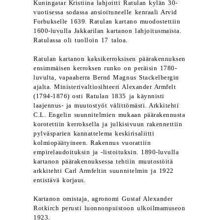
Kuningatar Kristiina lahjoitti Ratulan kylän 30-
vuotisessa sodassa ansioituneelle kenraali Arvid
Forbukselle 1639. Ratulan kartano muodostettiin
1600-luvulla Jakkarilan kartanon lahjoitusmaista.
Ratulassa oli tuolloin 17 taloa.
Ratulan kartanon kaksikerroksisen päärakennuksen
ensimmäisen kerroksen runko on peräisin 1780-
luvulta, vapaaherra Bernd Magnus Stackelbergin
ajalta. Ministerivaltiosihteeri Alexander Armfelt
(1794-1876) osti Ratulan 1835 ja käynnisti
laajennus- ja muutostyöt välittömästi. Arkkitehti
C.L. Engelin suunnitelmien mukaan päärakennusta
korotettiin kerroksella ja julkisivuun rakennettiin
pylväsparien kannattelema keskirisaliitti
kolmiopäätyineen. Rakennus vuorattiin
empirelaudoituksin ja -listoituksin. 1890-luvulla
kartanon päärakennuksessa tehtiin muutostöitä
arkkitehti Carl Armfeltin suunnitelmin ja 1922
entistävä korjaus.
Kartanon omistaja, agronomi Gustaf Alexander
Rotkirch perusti luonnonpuistoon ulkoilmamuseon
1923.