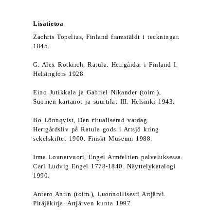
Lisätietoa
Zachris Topelius, Finland framstäldt i teckningar.
1845.
G. Alex Rotkirch, Ratula. Herrgårdar i Finland I.
Helsingfors 1928.
Eino Jutikkala ja Gabriel Nikander (toim.),
Suomen kartanot ja suurtilat III. Helsinki 1943.
Bo Lönnqvist, Den ritualiserad vardag.
Herrgårdsliv på Ratula gods i Artsjö kring
sekelskiftet 1900. Finskt Museum 1988.
Irma Lounatvuori, Engel Armfeltien palveluksessa.
Carl Ludvig Engel 1778-1840. Näyttelykatalogi
1990.
Antero Antin (toim.), Luonnollisesti Artjärvi.
Pitäjäkirja. Artjärven kunta 1997.