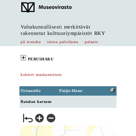
Valtakunnallisesti merkittävät
rakennetut kulttuuriympäristöt RKY
på svenska
tietoa palvelusta
palaute
PERUSHAKU
kohteet maakunnittain
Orimattila
Päijät-Häme
Ratulan kartano