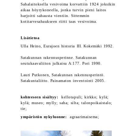
Sahalaitoksella vesivoima korvattiin 1924 joksikin
aikaa höyrykoneella, jonka turvin pieni laitos
harjoitti sahausta vientiin. Sittemmin
kotitarvesahaukseen riitti taas vesivoima.
Lisätietoa
Ulla Heino, Eurajoen historia III. Kokemäki 1992.
Satakunnan rakennusperinne. Satakunnan
seutukaavaliiton julkaisu A:177. Pori 1990.
Lauri Putkonen, Satakunnan rakennusperintö.
Satakuntaliitto. Painamaton inventointi 2005.
kohteeseen sisältyy:
kellotapuli; kirkko; kylä;
kylä; museo; mylly; saha; silta; talonpoikaistalo;
tie;
ympäristön nykyluonne:
agraarimaisema;