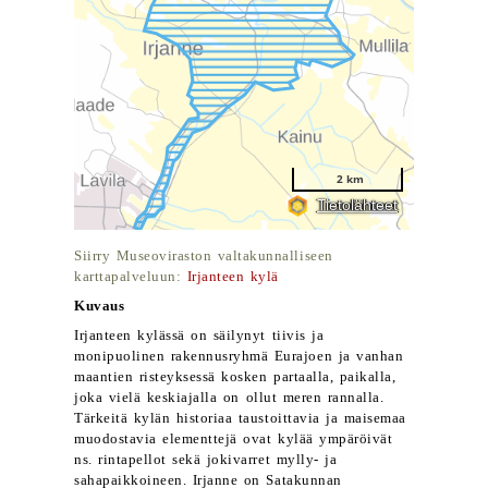
Siirry Museoviraston valtakunnalliseen
karttapalveluun:
Irjanteen kylä
Kuvaus
Irjanteen kylässä on säilynyt tiivis ja
monipuolinen rakennusryhmä Eurajoen ja vanhan
maantien risteyksessä kosken partaalla, paikalla,
joka vielä keskiajalla on ollut meren rannalla.
Tärkeitä kylän historiaa taustoittavia ja maisemaa
muodostavia elementtejä ovat kylää ympäröivät
ns. rintapellot sekä jokivarret mylly- ja
sahapaikkoineen. Irjanne on Satakunnan