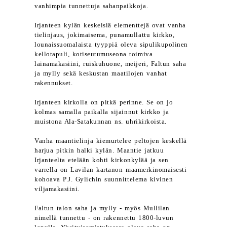
vanhimpia tunnettuja sahanpaikkoja.
Irjanteen kylän keskeisiä elementtejä ovat vanha
tielinjaus, jokimaisema, punamullattu kirkko,
lounaissuomalaista tyyppiä oleva sipulikupolinen
kellotapuli, kotiseutumuseona toimiva
lainamakasiini, ruiskuhuone, meijeri, Faltun saha
ja mylly sekä keskustan maatilojen vanhat
rakennukset.
Irjanteen kirkolla on pitkä perinne. Se on jo
kolmas samalla paikalla sijainnut kirkko ja
muistona Ala-Satakunnan ns. uhrikirkoista.
Vanha maantielinja kiemurtelee peltojen keskellä
harjua pitkin halki kylän. Maantie jatkuu
Irjanteelta etelään kohti kirkonkylää ja sen
varrella on Lavilan kartanon maamerkinomaisesti
kohoava P.J. Gylichin suunnittelema kivinen
viljamakasiini.
Faltun talon saha ja mylly - myös Mullilan
nimellä tunnettu - on rakennettu 1800-luvun