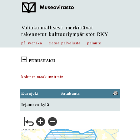
Valtakunnallisesti merkittävät
rakennetut kulttuuriympäristöt RKY
på svenska
tietoa palvelusta
palaute
PERUSHAKU
kohteet maakunnittain
Eurajoki
Satakunta
Irjanteen kylä