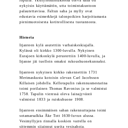
lopulla. Yksityisomistuksessa oleva saha on
nykyisin käyttämätön, utta toimintakuntoon
palautettavissa. Faltun saha ja mylly ovat
edustavia esimerkkejä talonpoikien harjoittamasta
pienimuotoisesta kotiteollisesta tuotannosta.
Historia
Irjanteen kylä asutettiin varhaiskeskiajalla.
Kylässä oli kirkko 1300-luvulla. Nykyinen
Eurajoen kirkonkylä perustettiin 1400-luvulla, ja
Irjanne jäi tuolloin omaksi rukoushuonekunnaksi.
Irjanteen nykyinen kirkko rakennettiin 1731
Merimaskusta kotoisin olevan Carl Jacobsson
Killaisen johdolla. Kellotapulin rakennusmestarina
toimi porilainen Thomas Ravonius ja se valmistui
1758. Tapulin vieressä oleva lainajyvästö
valmistui 1833 ja ruiskuhuone 1908.
Irjanteen ensimmäisen sahan rakennuttajana toimi
sotamarsalkka Åke Tott 1630-luvun alussa.
Vesimyllyjen rinnalla koskien varrella on
sittemmin sijainnut useita vesisahoja.