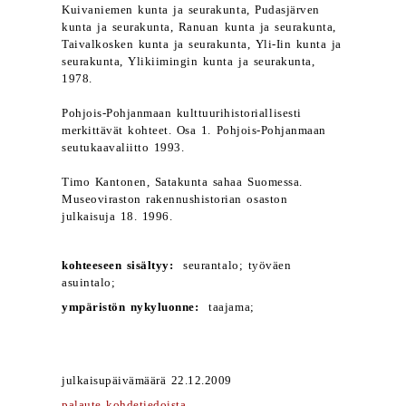
Kuivaniemen kunta ja seurakunta, Pudasjärven
kunta ja seurakunta, Ranuan kunta ja seurakunta,
Taivalkosken kunta ja seurakunta, Yli-Iin kunta ja
seurakunta, Ylikiimingin kunta ja seurakunta,
1978.
Pohjois-Pohjanmaan kulttuurihistoriallisesti
merkittävät kohteet. Osa 1. Pohjois-Pohjanmaan
seutukaavaliitto 1993.
Timo Kantonen, Satakunta sahaa Suomessa.
Museoviraston rakennushistorian osaston
julkaisuja 18. 1996.
kohteeseen sisältyy:
seurantalo; työväen
asuintalo;
ympäristön nykyluonne:
taajama;
julkaisupäivämäärä 22.12.2009
palaute kohdetiedoista