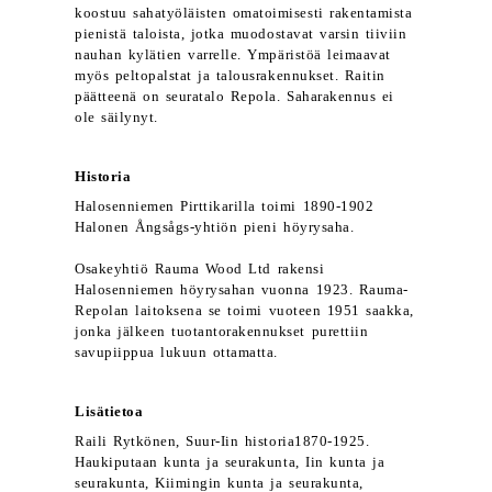
koostuu sahatyöläisten omatoimisesti rakentamista
pienistä taloista, jotka muodostavat varsin tiiviin
nauhan kylätien varrelle. Ympäristöä leimaavat
myös peltopalstat ja talousrakennukset. Raitin
päätteenä on seuratalo Repola. Saharakennus ei
ole säilynyt.
Historia
Halosenniemen Pirttikarilla toimi 1890-1902
Halonen Ångsågs-yhtiön pieni höyrysaha.
Osakeyhtiö Rauma Wood Ltd rakensi
Halosenniemen höyrysahan vuonna 1923. Rauma-
Repolan laitoksena se toimi vuoteen 1951 saakka,
jonka jälkeen tuotantorakennukset purettiin
savupiippua lukuun ottamatta.
Lisätietoa
Raili Rytkönen, Suur-Iin historia1870-1925.
Haukiputaan kunta ja seurakunta, Iin kunta ja
seurakunta, Kiimingin kunta ja seurakunta,