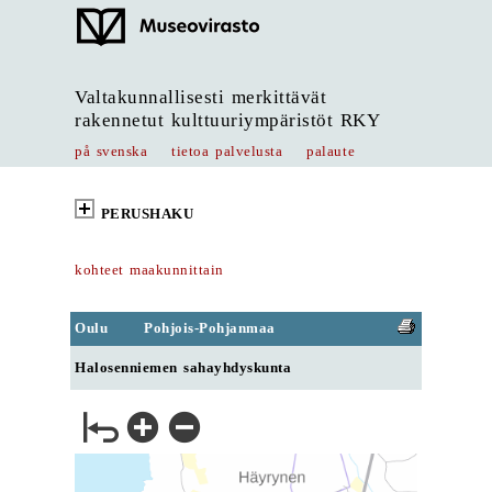
Valtakunnallisesti merkittävät
rakennetut kulttuuriympäristöt RKY
på svenska
tietoa palvelusta
palaute
PERUSHAKU
kohteet maakunnittain
Oulu
Pohjois-Pohjanmaa
Halosenniemen sahayhdyskunta