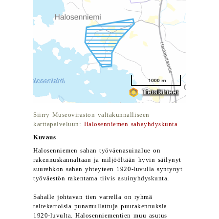
Siirry Museoviraston valtakunnalliseen
karttapalveluun:
Halosenniemen sahayhdyskunta
Kuvaus
Halosenniemen sahan työväenasuinalue on
rakennuskannaltaan ja miljööltään hyvin säilynyt
suurehkon sahan yhteyteen 1920-luvulla syntynyt
työväestön rakentama tiivis asuinyhdyskunta.
Sahalle johtavan tien varrella on ryhmä
taitekattoisia punamullattuja puurakennuksia
1920-luvulta. Halosenniementien muu asutus