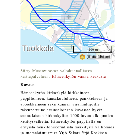
Siirry Museoviraston valtakunnalliseen
karttapalveluun:
Hämeenkyrön vanha keskusta
Kuvaus
Hämeenkyrön kirkonkylä kirkkoineen,
pappiloineen, kansakouluineen, pankkeineen ja
apteekkeineen sekä kunnan viranhaltijoille
rakennettuine asuintaloineen kuvastaa hyvin
suomalaisten kirkonkylien 1900-luvun alkupuolen
kehitysvaihetta. Hämeenkyrön pappilalla on
erityistä henkilöhistoriallista merkitystä valtiomies
ja suomalaisuusmies Yrjö Sakari Yrjö-Koskisen