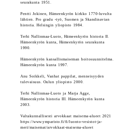
seurakunta 1951.
Pentti Jokinen, Hämeenkyrön kirkko 1770-luvulta
lähtien. Pro gradu -työ, Suomen ja Skandinavian
historia. Helsingin yliopisto 1984.
Terhi Nallinmaa-Luoto, Hämeenkyrön historia II.
Hämeenkyrön kunta, Hämeenkyrön seurakunta
1990.
Hämeenkyrön kansallismaiseman hoitosuunnitelma.
Hämeenkyrön kunta 1997.
Anu Soikkeli, Vanhat pappilat, menneisyyden
tulevaisuus. Oulun yliopisto 2000.
Terhi Nallinmaa-Luoto ja Marja Agge,
Hämeenkyrön historia III. Hämeenkyrön kunta
2003.
Valtakunnallisesti arvokkaat maisema-alueet 2021
https://www.ymparisto.fi/fi/luonto-vesistot-ja-
meri/maisemat/arvokkaat-maisema-alueet