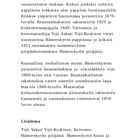
suunnitelmien mukaan. Kirkon paikaksi valittiin
pappilasta lohkaistu alue pappilan luoteispuolella.
Kirkkoa ympäröivä hautausmaa perustettiin 1870-
luvulla. Kruununmakasiini rakennettiin 1820 ja
kirkkoherranpappila 1849. Valtiomies ja
historiantutkija Yrjö Sakari Yrjö-Koskinen vietti
nuoruutensa Hämeenkyrön pappilassa ja julkaisi
1851 ensimmäisen suomenkielisen
pitäjänkertomuksen Hämeenkyrön pitäjästä.
Kunnallisen itsehallinnon myötä Hämeenkyröön
perustettiin kunnanlääkärin ja -eläinlääkärin virat
1900-luvun ensi vuosina. Kunnanhallinnon
rakennuksia varten ostettiin seurakunnalta laaja
maa-ala 1940-luvulla. Maaseudun
keskusrakennustoimiston piirustuksilla rakennettu
kunnantalo ja asuinrakennus valmistuivat 1950-
luvun alussa.
Lisätietoa
Yrjö Sakari Yrjö-Koskinen, Kertomus
Hämeenkyrön pitäjästä. Hämeenkyrön kunta ja