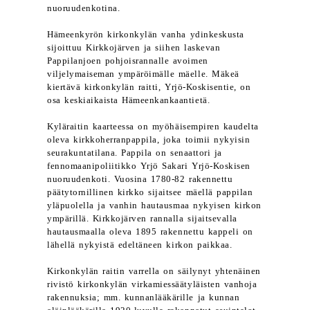
nuoruudenkotina.
Hämeenkyrön kirkonkylän vanha ydinkeskusta
sijoittuu Kirkkojärven ja siihen laskevan
Pappilanjoen pohjoisrannalle avoimen
viljelymaiseman ympäröimälle mäelle. Mäkeä
kiertävä kirkonkylän raitti, Yrjö-Koskisentie, on
osa keskiaikaista Hämeenkankaantietä.
Kyläraitin kaarteessa on myöhäisempiren kaudelta
oleva kirkkoherranpappila, joka toimii nykyisin
seurakuntatilana. Pappila on senaattori ja
fennomaanipoliitikko Yrjö Sakari Yrjö-Koskisen
nuoruudenkoti. Vuosina 1780-82 rakennettu
päätytornillinen kirkko sijaitsee mäellä pappilan
yläpuolella ja vanhin hautausmaa nykyisen kirkon
ympärillä. Kirkkojärven rannalla sijaitsevalla
hautausmaalla oleva 1895 rakennettu kappeli on
lähellä nykyistä edeltäneen kirkon paikkaa.
Kirkonkylän raitin varrella on säilynyt yhtenäinen
rivistö kirkonkylän virkamiessäätyläisten vanhoja
rakennuksia; mm. kunnanlääkärille ja kunnan