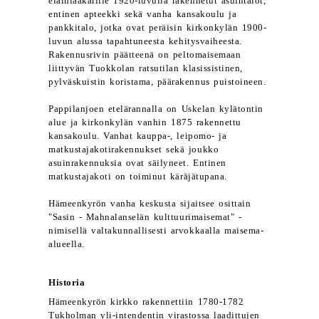
eläinlääkärille 1920-luvulla rakennetut asuintalot,
entinen apteekki sekä vanha kansakoulu ja
pankkitalo, jotka ovat peräisin kirkonkylän 1900-
luvun alussa tapahtuneesta kehitysvaiheesta.
Rakennusrivin päätteenä on peltomaisemaan
liittyvän Tuokkolan ratsutilan klasissistinen,
pylväskuistin koristama, päärakennus puistoineen.
Pappilanjoen etelärannalla on Uskelan kylätontin
alue ja kirkonkylän vanhin 1875 rakennettu
kansakoulu. Vanhat kauppa-, leipomo- ja
matkustajakotirakennukset sekä joukko
asuinrakennuksia ovat säilyneet. Entinen
matkustajakoti on toiminut käräjätupana.
Hämeenkyrön vanha keskusta sijaitsee osittain
"Sasin - Mahnalanselän kulttuurimaisemat" -
nimisellä valtakunnallisesti arvokkaalla maisema-
alueella.
Historia
Hämeenkyrön kirkko rakennettiin 1780-1782
Tukholman yli-intendentin virastossa laadittujen